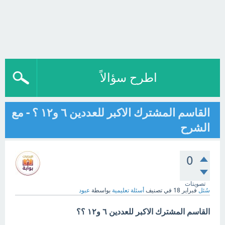
اطرح سؤالاً
القاسم المشترك الاكبر للعددين ٦ و١٢ ؟ - مع
الشرح
0
تصويتات
سُئل
فبراير 18
في تصنيف
أسئلة تعليمية
بواسطة
عبود
القاسم المشترك الاكبر للعددين ٦ و١٢ ؟؟