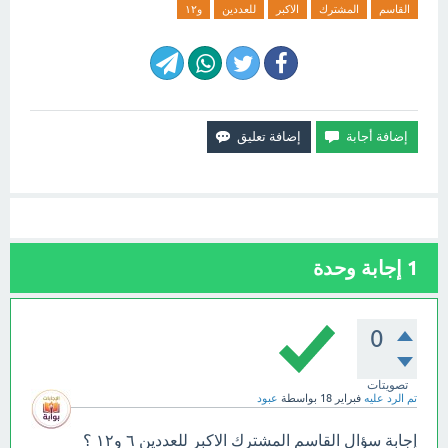
القاسم
المشترك
الاكبر
للعددين
و١٢
1
إجابة وحدة
0
تصويتات
تم الرد عليه
فبراير 18
بواسطة
عبود
إجابة سؤال القاسم المشترك الاكبر للعددين ٦ و١٢ ؟