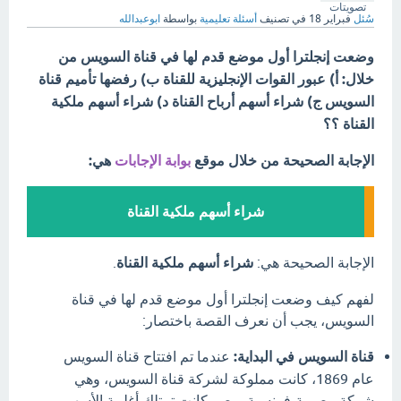
تصويتات
سُئل
فبراير 18
في تصنيف
أسئلة تعليمية
بواسطة
ابوعبدالله
وضعت إنجلترا أول موضع قدم لها في قناة السويس من
خلال: أ) عبور القوات الإنجليزية للقناة ب) رفضها تأميم قناة
السويس ج) شراء أسهم أرباح القناة د) شراء أسهم ملكية
القناة ؟؟
الإجابة الصحيحة من خلال موقع
بوابة الإجابات
هي:
شراء أسهم ملكية القناة
الإجابة الصحيحة هي:
شراء أسهم ملكية القناة
.
لفهم كيف وضعت إنجلترا أول موضع قدم لها في قناة
السويس، يجب أن نعرف القصة باختصار:
قناة السويس في البداية:
عندما تم افتتاح قناة السويس
عام 1869، كانت مملوكة لشركة قناة السويس، وهي
شركة مصرية-فرنسية. مصر كانت تمتلك أغلبية الأسهم،