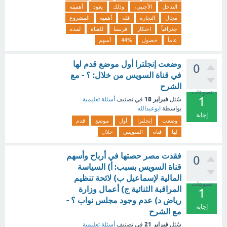
التدخل
الأجنبي،
وذلك
يعود
أهميته
مجال
التجارة
قلة
أهمية
المشروع
جغرافياً
احتكار
فرنسا
للقناة
لمدة
عاماً
حصول
44%
أسهم
وضعت إنجلترا أول موضع قدم لها
0
في قناة السويس من خلال: ؟ - مع
الشرح
تصويتات
1
فبراير 18
سُئل
في تصنيف
أسئلة تعليمية
بواسطة
ابوعبدالله
إجابة
وضعت
إنجلترا
أول
موضع
قدم
لها
قناة
السويس
خلال
فقدت مصر حصتها في أرباح وأسهم
0
قناة السويس بسبب: أ) السياسة
المالية لإسماعيل ب) لائحة تنظيم
تصويتات
المراقبة الثنائية ج) أعمال وزارة
1
رياض د) عدم وجود مجلس نواب ؟ -
إجابة
مع الشرح
فبراير 21
سُئل
في تصنيف
أسئلة تعليمية