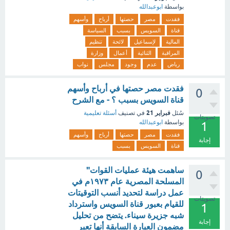
بواسطة
ابوعبدالله
فقدت
مصر
حصتها
أرباح
وأسهم
قناة
السويس
بسبب
السياسة
المالية
لإسماعيل
لائحة
تنظيم
المراقبة
الثنائية
أعمال
وزارة
رياض
عدم
وجود
مجلس
نواب
فقدت مصر حصتها في أرباح وأسهم
0
قناة السويس بسبب ؟ - مع الشرح
فبراير 21
سُئل
في تصنيف
أسئلة تعليمية
تصويتات
بواسطة
ابوعبدالله
1
فقدت
مصر
حصتها
أرباح
وأسهم
إجابة
قناة
السويس
بسبب
ساهمت هيئة عمليات القوات"
0
المسلحة المصرية عام ١٩٧٣م في
عمل دراسة لتحديد أنسب التوقيتات
تصويتات
للقيام بعبور قناة السويس واسترداد
1
شبه جزيرة سيناء. يتضح من تحليل
إجابة
مضمون العبارة السابقة أنها تعبر