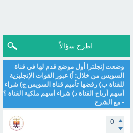
اطرح سؤالاً
وضعت إنجلترا أول موضع قدم لها في قناة
السويس من خلال: أ) عبور القوات الإنجليزية
للقناة ب) رفضها تأميم قناة السويس ج) شراء
أسهم أرباح القناة د) شراء أسهم ملكية القناة ؟
- مع الشرح
0