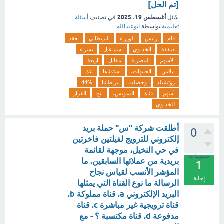
[تم الحل]
أغسطس 19، 2025
سُئل
في تصنيف
أسئلة
تعليمية
بواسطة
ابوعبدالله
قام
رئيس
الوزراء
البريطاني
بعقد
صفقة
الخديوي
اسماعيل
بشراء
الأسهم
المصرية
مقابل
أربعة
ملايين
الجنيهات،
استدناها
بنك
روتشيلد
وحصلت
بريطانيا
44%
أسهم
قناة
السويس،
نتج
القرار
للخديوي
أطلقت شركة "س" حملة بريد
0
إلكتروني للترويج لفيلتين فاخرتين
في حي النخيل، موجهة لقائمة
تصويتات
بريدية من عملائها السابقين. ما
1
المؤشر الأنسب لقياس نجاح
إجابة
الرسالة ما نوع القناة التي يمثلها
البريد الإلكتروني a. قناة مملوكة b.
قناة ترويجية غير مباشرة c. قناة
مدفوعة d. قناة مكتسبة ؟ - مع