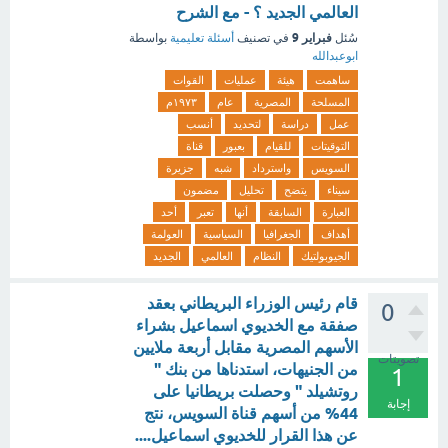
العالمي الجديد ؟ - مع الشرح
فبراير 9
سُئل
في تصنيف
أسئلة تعليمية
بواسطة
ابوعبدالله
ساهمت
هيئة
عمليات
القوات
المسلحة
المصرية
عام
١٩٧٣م
عمل
دراسة
لتحديد
أنسب
التوقيتات
للقيام
بعبور
قناة
السويس
واسترداد
شبه
جزيرة
سيناء
يتضح
تحليل
مضمون
العبارة
السابقة
أنها
تعبر
أحد
أهداف
الجغرافيا
السياسية
العولمة
الجيوبولتيك
النظام
العالمي
الجديد
قام رئيس الوزراء البريطاني بعقد
0
صفقة مع الخديوي اسماعيل بشراء
الأسهم المصرية مقابل أربعة ملايين
تصويتات
من الجنيهات، استدناها من بنك "
1
روتشيلد " وحصلت بريطانيا على
إجابة
44% من أسهم قناة السويس، نتج
عن هذا القرار للخديوي اسماعيل....