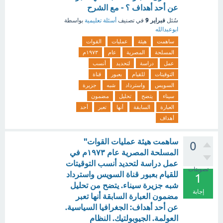
عن أحد أهداف ؟ - مع الشرح
فبراير 9
سُئل
في تصنيف
أسئلة تعليمية
بواسطة
ابوعبدالله
ساهمت
هيئة
عمليات
القوات
المسلحة
المصرية
عام
١٩٧٣م
عمل
دراسة
لتحديد
أنسب
التوقيتات
للقيام
بعبور
قناة
السويس
واسترداد
شبه
جزيرة
سيناء
يتضح
تحليل
مضمون
العبارة
السابقة
أنها
تعبر
أحد
أهداف
ساهمت هيئة عمليات القوات"
0
المسلحة المصرية عام ١٩٧٣م في
عمل دراسة لتحديد أنسب التوقيتات
تصويتات
للقيام بعبور قناة السويس واسترداد
1
شبه جزيرة سيناء. يتضح من تحليل
إجابة
مضمون العبارة السابقة أنها تعبر
عن أحد أهداف: الجغرافيا السياسية.
العولمة. الجيوبولتيك. النظام