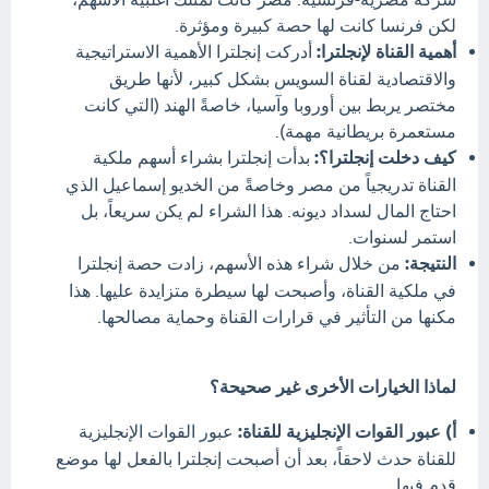
لكن فرنسا كانت لها حصة كبيرة ومؤثرة.
أهمية القناة لإنجلترا:
أدركت إنجلترا الأهمية الاستراتيجية
والاقتصادية لقناة السويس بشكل كبير، لأنها طريق
مختصر يربط بين أوروبا وآسيا، خاصةً الهند (التي كانت
مستعمرة بريطانية مهمة).
كيف دخلت إنجلترا؟:
بدأت إنجلترا بشراء أسهم ملكية
القناة تدريجياً من مصر وخاصةً من الخديو إسماعيل الذي
احتاج المال لسداد ديونه. هذا الشراء لم يكن سريعاً، بل
استمر لسنوات.
النتيجة:
من خلال شراء هذه الأسهم، زادت حصة إنجلترا
في ملكية القناة، وأصبحت لها سيطرة متزايدة عليها. هذا
مكنها من التأثير في قرارات القناة وحماية مصالحها.
لماذا الخيارات الأخرى غير صحيحة؟
أ) عبور القوات الإنجليزية للقناة:
عبور القوات الإنجليزية
للقناة حدث لاحقاً، بعد أن أصبحت إنجلترا بالفعل لها موضع
قدم فيها.