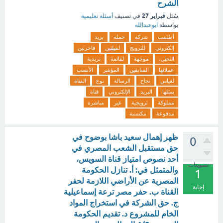
الشرح
فبراير 27
سُئل
في تصنيف
أسئلة تعليمية
بواسطة
ابوعبدالله
أطلقت
شركة
حملة
بريد
إلكتروني
للترويج
لفيلتين
فاخرتين
النخيل،
موجهة
لقائمة
بريدية
عملائها
السابقين
المؤشر
الأنسب
لقياس
نجاح
الرسالة
نوع
القناة
يمثلها
البريد
الإلكتروني
قناة
مملوكة
ترويجية
غير
مباشرة
مدفوعة
مكتسبة
ظهر إهمال سعيد باشا بوضوح في
0
حق مستقبل الشعب المصري في
أحد نصوص امتياز قناة السويس،
تصويتات
والمتمثل في: أ. تنازل الحكومة
1
المصرية عن الأراضي اللازمة لحفر
إجابة
القناة ب. حفر مصر ترعة إسماعيلية
ج. حق الشركة في استخراج المواد
الخام للمشروع د. تقديم الحكومة