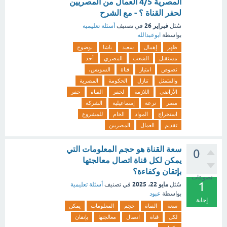
المصرية 4/5 العمال من المصريين
لحفر القناة ؟ - مع الشرح
فبراير 26
سُئل
في تصنيف
أسئلة تعليمية
بواسطة
ابوعبدالله
ظهر
إهمال
سعيد
باشا
بوضوح
مستقبل
الشعب
المصري
أحد
نصوص
امتياز
قناة
السويس،
والمتمثل
تنازل
الحكومة
المصرية
الأراضي
اللازمة
لحفر
القناة
حفر
مصر
ترعة
إسماعيلية
الشركة
استخراج
المواد
الخام
للمشروع
تقديم
العمال
المصريين
سعة القناة هو حجم المعلومات التي
0
يمكن لكل قناة اتصال معالجتها
بإتقان وكفاءة؟
تصويتات
1
مايو 22، 2025
سُئل
في تصنيف
أسئلة تعليمية
بواسطة
عبود
إجابة
سعة
القناة
حجم
المعلومات
يمكن
لكل
قناة
اتصال
معالجتها
بإتقان