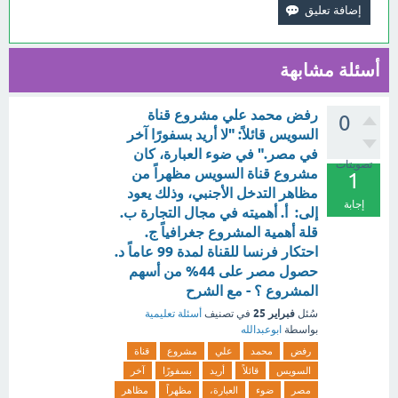
أسئلة مشابهة
رفض محمد علي مشروع قناة
0
السويس قائلاً: "لا أريد بسفورًا آخر
في مصر." في ضوء العبارة، كان
تصويتات
مشروع قناة السويس مظهراً من
1
مظاهر التدخل الأجنبي، وذلك يعود
إجابة
إلى: أ. أهميته في مجال التجارة ب.
قلة أهمية المشروع جغرافياً ج.
احتكار فرنسا للقناة لمدة 99 عاماً د.
حصول مصر على 44% من أسهم
المشروع ؟ - مع الشرح
فبراير 25
سُئل
في تصنيف
أسئلة تعليمية
بواسطة
ابوعبدالله
رفض
محمد
علي
مشروع
قناة
السويس
قائلاً
أريد
بسفورًا
آخر
مصر
ضوء
العبارة،
مظهراً
مظاهر