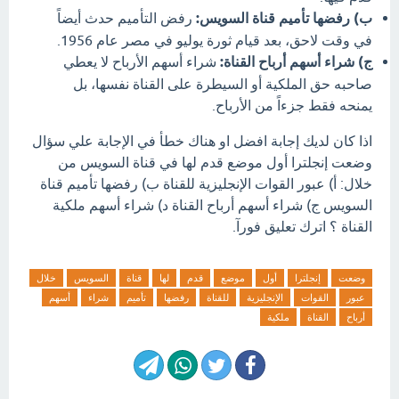
ب) رفضها تأميم قناة السويس:
رفض التأميم حدث أيضاً
في وقت لاحق، بعد قيام ثورة يوليو في مصر عام 1956.
ج) شراء أسهم أرباح القناة:
شراء أسهم الأرباح لا يعطي
صاحبه حق الملكية أو السيطرة على القناة نفسها، بل
يمنحه فقط جزءاً من الأرباح.
اذا كان لديك إجابة افضل او هناك خطأ في الإجابة علي سؤال
وضعت إنجلترا أول موضع قدم لها في قناة السويس من
خلال: أ) عبور القوات الإنجليزية للقناة ب) رفضها تأميم قناة
السويس ج) شراء أسهم أرباح القناة د) شراء أسهم ملكية
القناة ؟ اترك تعليق فورآ.
وضعت
إنجلترا
أول
موضع
قدم
لها
قناة
السويس
خلال
عبور
القوات
الإنجليزية
للقناة
رفضها
تأميم
شراء
أسهم
أرباح
القناة
ملكية