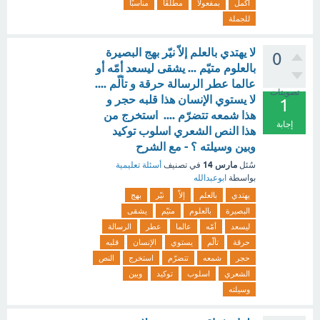
اكمل
بمفعولًا
مطلقًا
مناسبًا
للجملة
لا يهتدي بالعلم إلاّ نيّر بهج البصيرة
0
بالعلوم متيّم ... يشقى ليسعد أمّه أو
عالما عطر الرسالة حرقة و تألّم ....
تصويتات
لا يستوي الإنسان هذا قلبه حجر و
1
هذا شمعه تتضرّم .... استخرج من
إجابة
هذا النص الشعري اسلوب توكيد
وبين وسيلته ؟ - مع الشرح
مارس 14
سُئل
في تصنيف
أسئلة تعليمية
بواسطة
ابوعبدالله
يهتدي
بالعلم
إلاّ
نيّر
بهج
البصيرة
بالعلوم
متيّم
يشقى
ليسعد
أمّه
عالما
عطر
الرسالة
حرقة
تألّم
يستوي
الإنسان
قلبه
حجر
شمعه
تتضرّم
استخرج
النص
الشعري
اسلوب
توكيد
وبين
وسيلته