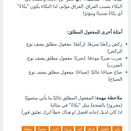
البكاء بسبب الفراق. الفراق مؤلم، لذا البكاء يكون "بكاءً"
أي بكاءً شديدًا ومؤثرًا.
أمثلة أخرى للمفعول المطلق:
ركض ركضًا سريعًا. (ركضًا: مفعول مطلق يصف نوع
الركض)
ضرب ضربًا موجعًا. (ضربًا: مفعول مطلق يصف نوع
الضرب)
صاح صياحًا عاليًا. (صياحًا: مفعول مطلق يصف نوع
الصياح)
ملاحظة مهمة:
المفعول المطلق غالبًا ما يأتي منصوبًا
(مجرورًا بالفتحة) مثل "بكاءً" في مثالنا.
اذا كان لديك إجابة افضل او هناك خطأ اترك تعليق فورآ.
بكى
الطفل
فراق
أمّه
مريرًا
اكتب
مفعولًا
مطلقًا