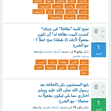
بالرغبة
البعد
والنفور
عنها
عاطفة
الحسرة
والندم
بالعتاب
للمحبوبة
الحب
واللوعة
فراق
بألم
التشاؤم
والرغبة
وهجرها
وقطيعتها؟
تصح كلمة “نظافةً" في جملة:"
0
كنست البيت نظافة له” أن تكون
مفعولًا لأجله (2 نقطة) صح خطأ ؟ -
تصويتات
مع الشرح
1
يوليو 4
سُئل
في تصنيف
أسئلة تعليمية
بواسطة
إجابة
مرشد تعليمي
تصح
كلمة
نظافةً
جملة
كنست
البيت
نظافة
تكون
مفعولًا
لأجله
خطأ
بايع المسلمون بكر بالخلافة بعد
0
رسول الله صلى الله عليه وسلم
اختاري مما يلي ليكون مفعولًا به
تصويتات
صحيحًا - مع الشرح
1
يناير 13
سُئل
في تصنيف
أسئلة تعليمية
بواسطة
إجابة