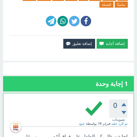
مناسبًا
للجملة
1
إجابة وحدة
0
تصويتات
تم الرد عليه
فبراير 19
بواسطة
عبود
إجابة سؤال بكى الطفل على فراق أمّه ........... مريرًا