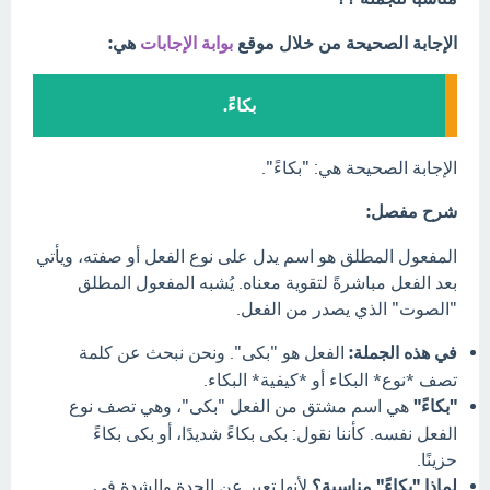
الإجابة الصحيحة من خلال موقع
بوابة الإجابات
هي:
بكاءً.
الإجابة الصحيحة هي: "بكاءً".
شرح مفصل:
المفعول المطلق هو اسم يدل على نوع الفعل أو صفته، ويأتي
بعد الفعل مباشرةً لتقوية معناه. يُشبه المفعول المطلق
"الصوت" الذي يصدر من الفعل.
في هذه الجملة:
الفعل هو "بكى". ونحن نبحث عن كلمة
تصف *نوع* البكاء أو *كيفية* البكاء.
"بكاءً"
هي اسم مشتق من الفعل "بكى"، وهي تصف نوع
الفعل نفسه. كأننا نقول: بكى بكاءً شديدًا، أو بكى بكاءً
حزينًا.
لماذا "بكاءً" مناسبة؟
لأنها تعبر عن الحدة والشدة في