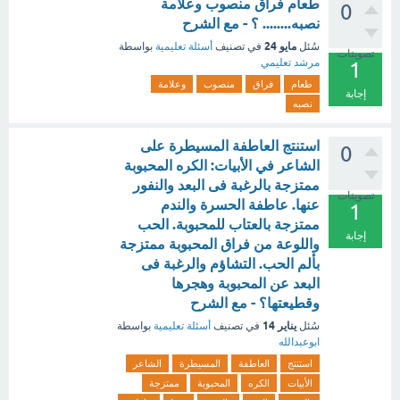
‏طعام فراق منصوب وعلامة
0
نصبه........ ؟ - مع الشرح
مايو 24
سُئل
في تصنيف
أسئلة تعليمية
بواسطة
تصويتات
مرشد تعليمي
1
طعام
فراق
منصوب
وعلامة
إجابة
نصبه
استنتج العاطفة المسيطرة على
0
الشاعر في الأبيات: الكره المحبوبة
ممتزجة بالرغبة فى البعد والنفور
تصويتات
عنها. عاطفة الحسرة والندم
1
ممتزجة بالعتاب للمحبوبة. الحب
إجابة
واللوعة من فراق المحبوبة ممتزجة
بألم الحب. التشاؤم والرغبة فى
البعد عن المحبوبة وهجرها
وقطيعتها؟ - مع الشرح
يناير 14
سُئل
في تصنيف
أسئلة تعليمية
بواسطة
ابوعبدالله
استنتج
العاطفة
المسيطرة
الشاعر
الأبيات
الكره
المحبوبة
ممتزجة