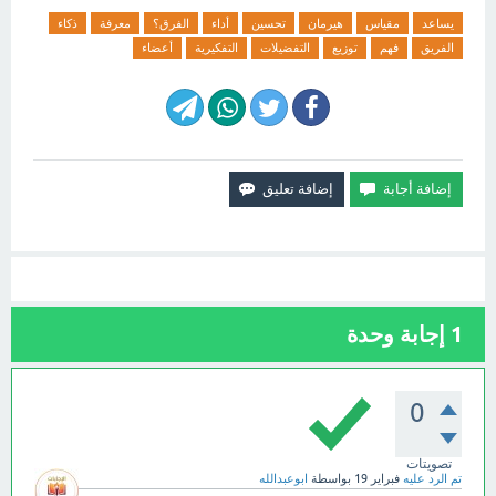
يساعد
مقياس
هيرمان
تحسين
أداء
الفرق؟
معرفة
ذكاء
الفريق
فهم
توزيع
التفضيلات
التفكيرية
أعضاء
1
إجابة وحدة
0
تصويتات
تم الرد عليه
فبراير 19
بواسطة
ابوعبدالله