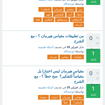
إجابة
بواسطة
ابوعبدالله
دور
مقياس
هيرمان
الخلاف؟
انتقاد
أحد
الطرفين
فهم
الاختلافات
واستغلالها
للتكامل
إلغاء
الرحلة
من تطبيقات مقياس هيرمان ؟ - مع
0
الشرح
فبراير 20
سُئل
في تصنيف
أسئلة تعليمية
تصويتات
بواسطة
ابوعبدالله
1
تطبيقات
مقياس
هيرمان
إجابة
مقياس هيرمان ليس اختبارا بل
0
مقياساً للتفكير؟ صح خطأ ؟ - مع
الشرح
تصويتات
1
فبراير 20
سُئل
في تصنيف
أسئلة تعليمية
بواسطة
ابوعبدالله
إجابة
مقياس
هيرمان
اختبارا
مقياساً
للتفكير؟
خطأ