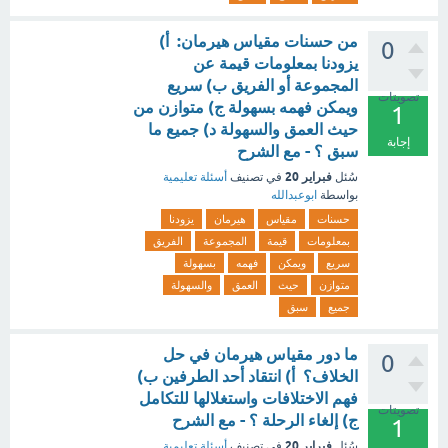
من حسنات مقياس هيرمان: أ)
0
يزودنا بمعلومات قيمة عن
المجموعة أو الفريق ب) سريع
تصويتات
ويمكن فهمه بسهولة ج) متوازن من
1
حيث العمق والسهولة د) جميع ما
إجابة
سبق ؟ - مع الشرح
فبراير 20
سُئل
في تصنيف
أسئلة تعليمية
بواسطة
ابوعبدالله
حسنات
مقياس
هيرمان
يزودنا
بمعلومات
قيمة
المجموعة
الفريق
سريع
ويمكن
فهمه
بسهولة
متوازن
حيث
العمق
والسهولة
جميع
سبق
ما دور مقياس هيرمان في حل
0
الخلاف؟ أ) انتقاد أحد الطرفين ب)
فهم الاختلافات واستغلالها للتكامل
تصويتات
ج) إلغاء الرحلة ؟ - مع الشرح
1
فبراير 20
سُئل
في تصنيف
أسئلة تعليمية