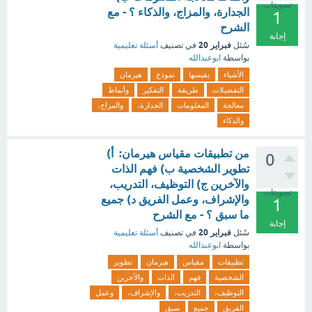
تصويتات
الجدارة، والمزاج، والذكاء ؟ - مع
1
الشرح
إجابة
فبراير 20
سُئل
في تصنيف
أسئلة تعليمية
بواسطة
ابوعبدالله
الأشياء
يقيسها
نموذج
هيرمان
التفضيلات
طريقة
التفكير
وأنماط
معالجة
المعلومات
الجدارة،
والمزاج،
والذكاء
من تطبيقات مقياس هيرمان: أ)
0
تطوير الشخصية ب) فهم الذات
والآخرين ج) التوظيف، التدريب،
تصويتات
والإشراف، وعمل الفريق د) جميع
1
ما سبق ؟ - مع الشرح
إجابة
فبراير 20
سُئل
في تصنيف
أسئلة تعليمية
بواسطة
ابوعبدالله
تطبيقات
مقياس
هيرمان
تطوير
الشخصية
فهم
الذات
والآخرين
التوظيف،
التدريب،
والإشراف،
وعمل
الفريق
جميع
سبق