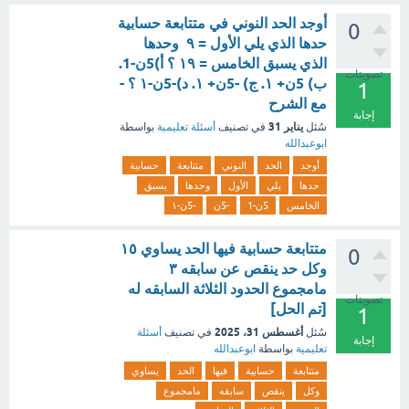
أوجد الحد النوني في متتابعة حسابية
0
حدها الذي يلي الأول = ٩ وحدها
الذي يسبق الخامس = ١٩ ؟ أ)5ن-1.
تصويتات
ب) 5ن+ ۱. ج) -5ن+ ۱. د)-5ن-۱ ؟ -
1
مع الشرح
إجابة
يناير 31
سُئل
في تصنيف
أسئلة تعليمية
بواسطة
ابوعبدالله
أوجد
الحد
النوني
متتابعة
حسابية
حدها
يلي
الأول
وحدها
يسبق
الخامس
5ن-1
-5ن
-5ن-۱
متتابعة حسابية فيها الحد يساوي ١٥
0
وكل حد ينقص عن سابقه ٣
مامجموع الحدود الثلاثة السابقه له
تصويتات
[تم الحل]
1
أغسطس 31، 2025
سُئل
في تصنيف
أسئلة
إجابة
تعليمية
بواسطة
ابوعبدالله
متتابعة
حسابية
فيها
الحد
يساوي
وكل
ينقص
سابقه
مامجموع