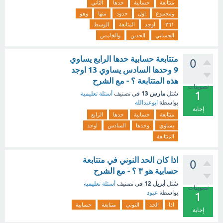
متتابعة
حسابية
حدها
الثاني
ومجموع
اول
حدود
منها
وهو
٢٦١
اوجد
المتابعة
الوسط
الحسابي
الحدين
والخامس
متتابعة حسابية حدها الرابع يساوي
0
9 وحدها السادس يساوي 13 اوجد
هذه المتتابعة ؟ - مع الشرح
تصويتات
1
مارس 13
سُئل
في تصنيف
أسئلة تعليمية
بواسطة
ابوعبدالله
إجابة
متتابعة
حسابية
حدها
الرابع
يساوي
وحدها
السادس
اوجد
المتتابعة
اذا كان الحد النوني في متتابعة
0
حسابية هو ٣ ؟ - مع الشرح
أبريل 12
سُئل
في تصنيف
أسئلة تعليمية
تصويتات
بواسطة
عبود
1
اذا
الحد
النوني
متتابعة
حسابية
إجابة