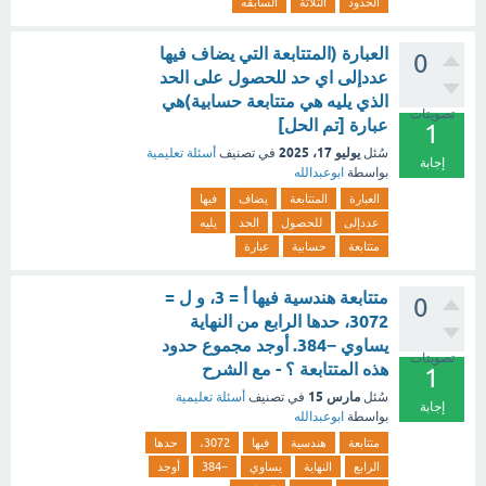
الحدود
الثلاثة
السابقه
العبارة (المتتابعة التي يضاف فيها
0
عددإلى اي حد للحصول على الحد
الذي يليه هي متتابعة حسابية)هي
تصويتات
عبارة [تم الحل]
1
يوليو 17، 2025
سُئل
في تصنيف
أسئلة تعليمية
إجابة
بواسطة
ابوعبدالله
العبارة
المتتابعة
يضاف
فيها
عددإلى
للحصول
الحد
يليه
متتابعة
حسابية
عبارة
متتابعة هندسية فيها أ = 3، و ل =
0
3072، حدها الرابع من النهاية
يساوي −384. أوجد مجموع حدود
تصويتات
هذه المتتابعة ؟ - مع الشرح
1
مارس 15
سُئل
في تصنيف
أسئلة تعليمية
إجابة
بواسطة
ابوعبدالله
متتابعة
هندسية
فيها
3072،
حدها
الرابع
النهاية
يساوي
−384
أوجد