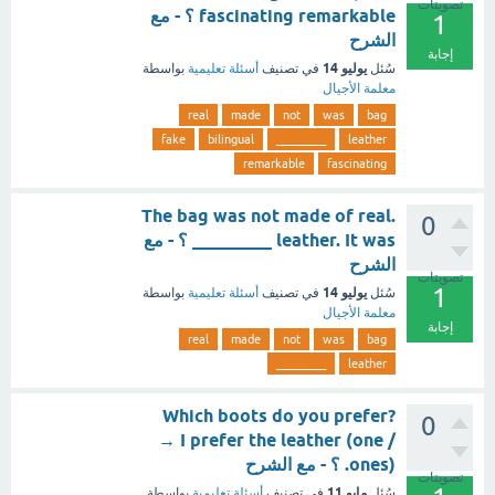
تصويتات
fascinating remarkable ؟ - مع
1
الشرح
إجابة
يوليو 14
سُئل
في تصنيف
أسئلة تعليمية
بواسطة
معلمة الأجيال
real
made
not
was
bag
fake
bilingual
_________
leather
remarkable
fascinating
.The bag was not made of real
0
leather. It was _________ ؟ - مع
الشرح
تصويتات
1
يوليو 14
سُئل
في تصنيف
أسئلة تعليمية
بواسطة
معلمة الأجيال
إجابة
real
made
not
was
bag
_________
leather
Which boots do you prefer?
0
→ I prefer the leather (one /
ones). ؟ - مع الشرح
تصويتات
مايو 11
سُئل
في تصنيف
أسئلة تعليمية
بواسطة