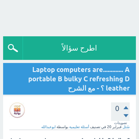
اطرح سؤالاً
Laptop computers are............. A
portable B bulky C refreshing D
leather ؟ - مع الشرح
0
تصويتات
سُئل
فبراير 20
في تصنيف
أسئلة تعليمية
بواسطة
ابوعبدالله