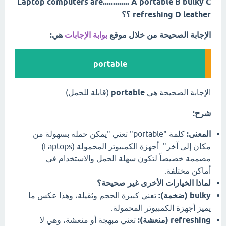
Laptop computers are............. A portable B bulky C
refreshing D leather ؟؟
الإجابة الصحيحة من خلال موقع
بوابة الإجابات
هي:
portable
الإجابة الصحيحة هي
portable
(قابلة للحمل).
شرح:
المعنى:
كلمة "portable" تعني "يمكن حمله بسهولة من
مكان إلى آخر". أجهزة الكمبيوتر المحمولة (Laptops)
مصممة خصيصاً لتكون سهلة الحمل والاستخدام في
أماكن مختلفة.
لماذا الخيارات الأخرى غير صحيحة؟
bulky (ضخمة):
تعني كبيرة الحجم وثقيلة، وهذا عكس ما
يميز أجهزة الكمبيوتر المحمولة.
refreshing (منعشة):
تعني مبهجة أو منعشة، وهي لا