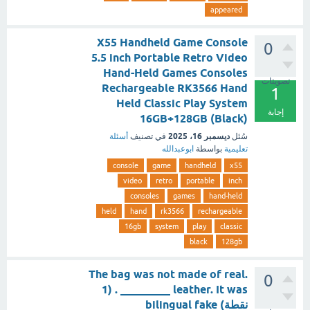
appeared
X55 Handheld Game Console
0
5.5 inch Portable Retro Video
Hand-Held Games Consoles
تصويتات
Rechargeable RK3566 Hand
1
Held Classic Play System
إجابة
16GB+128GB (Black)
ديسمبر 16، 2025
سُئل
في تصنيف
أسئلة
تعليمية
بواسطة
ابوعبدالله
console
game
handheld
x55
video
retro
portable
inch
consoles
games
hand-held
held
hand
rk3566
rechargeable
16gb
system
play
classic
black
128gb
.The bag was not made of real
0
leather. It was _________ . (1
نقطة) bilingual fake