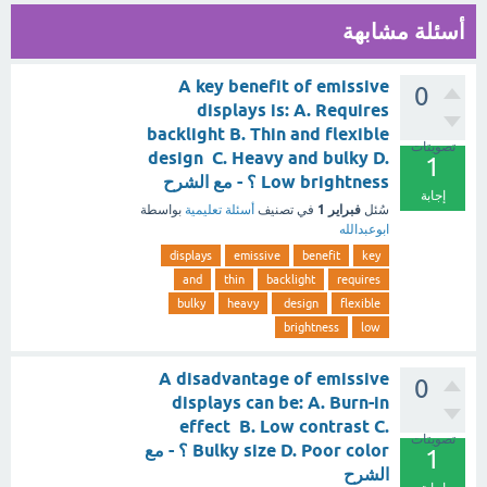
أسئلة مشابهة
A key benefit of emissive
0
displays is: A. Requires
backlight B. Thin and flexible
تصويتات
design C. Heavy and bulky D.
1
Low brightness ؟ - مع الشرح
إجابة
فبراير 1
سُئل
في تصنيف
أسئلة تعليمية
بواسطة
ابوعبدالله
displays
emissive
benefit
key
and
thin
backlight
requires
bulky
heavy
design
flexible
brightness
low
A disadvantage of emissive
0
displays can be: A. Burn-in
effect B. Low contrast C.
تصويتات
Bulky size D. Poor color ؟ - مع
1
الشرح