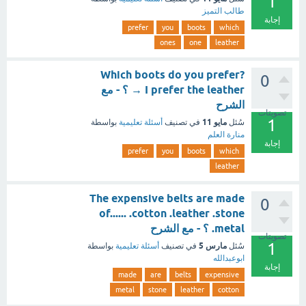
1
طالب التميز
إجابة
prefer
you
boots
which
ones
one
leather
Which boots do you prefer?
0
→ I prefer the leather ؟ - مع
الشرح
تصويتات
1
مايو 11
سُئل
في تصنيف
أسئلة تعليمية
بواسطة
منارة العلم
إجابة
prefer
you
boots
which
leather
The expensive belts are made
0
of...... .cotton .leather .stone
.metal ؟ - مع الشرح
تصويتات
1
مارس 5
سُئل
في تصنيف
أسئلة تعليمية
بواسطة
ابوعبدالله
إجابة
made
are
belts
expensive
metal
stone
leather
cotton