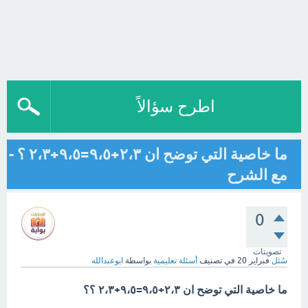
اطرح سؤالاً
ما خاصية التي توضح ان ٢،٣+٩،٥=٩،٥+٢،٣ ؟ -
مع الشرح
0
تصويتات
سُئل
فبراير 20
في تصنيف
أسئلة تعليمية
بواسطة
ابوعبدالله
ما خاصية التي توضح ان ٢،٣+٩،٥=٩،٥+٢،٣ ؟؟