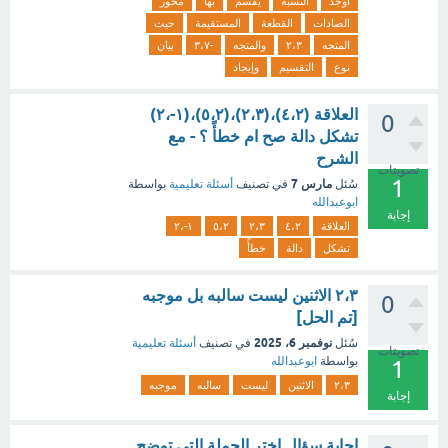
أوجد
النسبة
يقسم
بها
محور
الصادات
القطعة
المستقيمة
حيث
المتجه
٢،٣
والمتجه
-٣،٧
بيان
نوع
التقسيم
وإيجاد
العلاقة (٤،٢)،(٢،٣)،(٥،٢)،(١-،٢)
0
تشكل دالة صح ام خطأً ؟ - مع
الشرح
تصويتات
1
مارس 7
سُئل
في تصنيف
أسئلة تعليمية
بواسطة
ابوعبدالله
إجابة
العلاقة
٤،٢
٢،٣
٥،٢
١-،٢
تشكل
دالة
خطأً
٢،٣ الاثنين ليست سالبه بل موجبه
0
[تم الحل]
نوفمبر 6، 2025
سُئل
في تصنيف
أسئلة تعليمية
تصويتات
بواسطة
ابوعبدالله
1
٢،٣
الاثنين
ليست
سالبه
موجبه
إجابة
اجابة سؤال اختر الجملة التي توضح