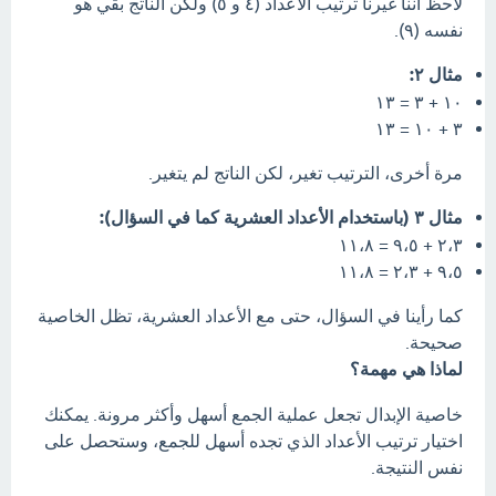
لاحظ أننا غيرنا ترتيب الأعداد (٤ و ٥) ولكن الناتج بقي هو
نفسه (٩).
مثال ٢:
١٠ + ٣ = ١٣
٣ + ١٠ = ١٣
مرة أخرى، الترتيب تغير، لكن الناتج لم يتغير.
مثال ٣ (باستخدام الأعداد العشرية كما في السؤال):
٢،٣ + ٩،٥ = ١١،٨
٩،٥ + ٢،٣ = ١١،٨
كما رأينا في السؤال، حتى مع الأعداد العشرية، تظل الخاصية
صحيحة.
لماذا هي مهمة؟
خاصية الإبدال تجعل عملية الجمع أسهل وأكثر مرونة. يمكنك
اختيار ترتيب الأعداد الذي تجده أسهل للجمع، وستحصل على
نفس النتيجة.