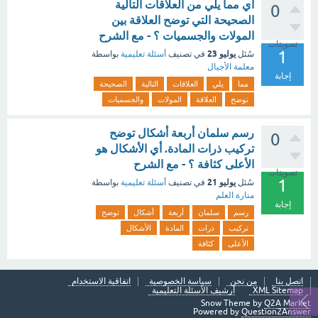
اي مما يلي من العلاقات التالية
0
الصحيحة التي توضح العلاقة بين
المولات والجسميات ؟ - مع الشرح
تصويتات
1
يوليو 23
سُئل
في تصنيف
أسئلة تعليمية
بواسطة
معلمة الأجيال
إجابة
مما
يلي
العلاقات
التالية
الصحيحة
توضح
العلاقة
المولات
والجسميات
رسم سلمان أربعة أشكال توضح
0
تركيب ذرات المادة. أي الأشكال هو
الأعلى كثافة ؟ - مع الشرح
تصويتات
1
يوليو 21
سُئل
في تصنيف
أسئلة تعليمية
بواسطة
منارة العلم
إجابة
رسم
سلمان
أربعة
أشكال
توضح
تركيب
ذرات
المادة
الأشكال
الأعلى
كثافة
اتصل بنا
من نحن
سياسة الخصوصية
اتفاقية الاستخدام
XML Sitemap
أرشيف الأسئلة التعليمية
Snow Theme by
Q2A Market
Powered by
Question2Answer