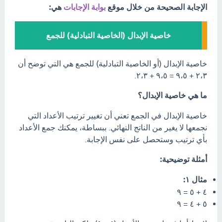
الإجابة الصحيحة من خلال موقع
بوابة الإجابات
هي:
خاصية الإبدال (الخاصية التبادلية) للجمع
خاصية الإبدال (أو الخاصية التبادلية) للجمع هي التي توضح أن
٢،٣ + ٩،٥ = ٩،٥ + ٢،٣.
ما هي خاصية الإبدال؟
خاصية الإبدال في الجمع تعني أن تغيير ترتيب الأعداد التي
نجمعها لا يغير من الناتج النهائي. ببساطة، يمكنك جمع الأعداد
بأي ترتيب وستحصل على نفس الإجابة.
أمثلة توضيحية:
مثال ١:
٤ + ٥ = ٩
٥ + ٤ = ٩