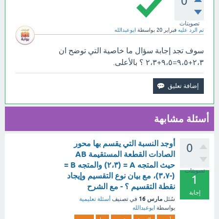
0
تصويتات
تم الرد عليه
فبراير 20
بواسطة
ابوعبدالله
سوف تجد إجابة سؤال ما خاصية التي توضح ان
٢،٣+٩،٥=٩،٥+٢،٣ ؟ بالأعلى.
أسئلة مشابهة
أوجد النسبة التي يقسم بها محور
0
الصادات القطعة المستقيمة AB
حيث المتجه A = (٢،٣) والمتجه B =
تصويتات
(-٣،٧)، مع بيان نوع التقسيم وإيجاد
1
نقطة التقسيم ؟ - مع الشرح
إجابة
مارس 16
سُئل
في تصنيف
أسئلة تعليمية
بواسطة
ابوعبدالله