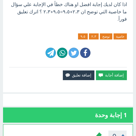
اذا كان لديك إجابة افضل او هناك خطأ في الإجابة علي سؤال
ما خاصية التي توضح ان ٢،٣+٩،٥=٩،٥+٢،٣ ؟ اترك تعليق
فورآ.
خاصية
توضح
٢،٣
٩،٥
1
إجابة وحدة