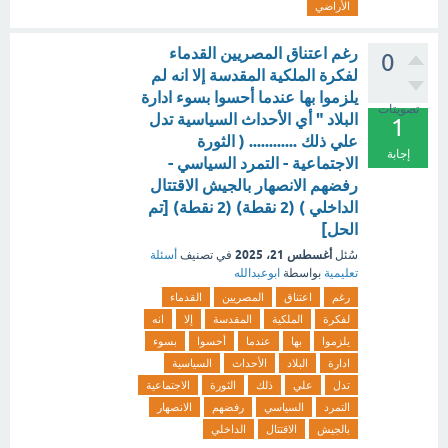
الأراضي
رغم اعتناق المصريين القدماء
0
لفكرة الملكية المقدسة إلا انه لم
يلزموا بها عندما أحسوا بسوء ادارة
تصويتات
البلاد " أي الأحداث السياسية تدل
1
علي ذلك ............ ( الثورة
إجابة
الاجتماعية - التمرد السياسي -
رفضهم الانصهار بالجيش الاقتتال
الداخلي ) (2 نقطة) (2 نقطة) [تم
الحل]
أغسطس 21، 2025
سُئل
في تصنيف
أسئلة
تعليمية
بواسطة
ابوعبدالله
رغم
اعتناق
المصريين
القدماء
لفكرة
الملكية
المقدسة
إلا
انه
يلزموا
بها
عندما
أحسوا
بسوء
ادارة
البلاد
الأحداث
السياسية
تدل
علي
ذلك
الثورة
الاجتماعية
التمرد
السياسي
رفضهم
الانصهار
بالجيش
الاقتتال
الداخلي