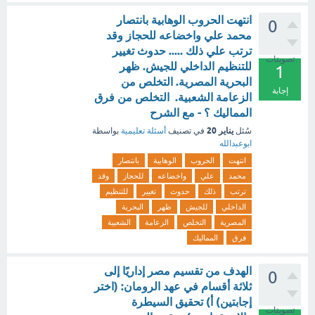
انتهت الحروب الوهابية بانتصار
0
محمد علي واخضاعه للحجاز وقد
ترتب علي ذلك ..... حدوث تغيير
تصويتات
للتنظيم الداخلي للجيش. ظهر
1
البحرية المصرية. التخلص من
إجابة
الزعامة الشعبية. التخلص من فرق
المماليك ؟ - مع الشرح
يناير 20
سُئل
في تصنيف
أسئلة تعليمية
بواسطة
ابوعبدالله
انتهت
الحروب
الوهابية
بانتصار
محمد
علي
واخضاعه
للحجاز
وقد
ترتب
ذلك
حدوث
تغيير
للتنظيم
الداخلي
للجيش
ظهر
البحرية
المصرية
التخلص
الزعامة
الشعبية
فرق
المماليك
الهدف من تقسيم مصر إداريًا إلى
0
ثلاثة أقسام في عهد الرومان: (اختر
إجابتين) أ) تحقيق السيطرة
تصويتات