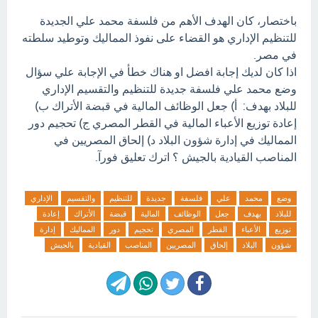
باختصار، كان الهدف الأهم من فلسفة محمد علي الجديدة
للتنظيم الإداري هو القضاء على نفوذ المماليك وتوطيد سلطته
في مصر.
اذا كان لديك إجابة افضل او هناك خطأ في الإجابة علي سؤال
وضع محمد علي فلسفة جديدة للتنظيم والتقسيم الإداري
للبلاد بهدف: أ) جعل الوظائف المالية في قبضة الأتراك ب)
إعادة توزيع الأعباء المالية في القطر المصري ج) تحجيم دور
المماليك في إدارة شؤون البلاد د) إلحاق المصريين في
المناصب القيادية بالجيش ؟ اترك تعليق فورآ.
وضع
محمد
علي
فلسفة
جديدة
للتنظيم
والتقسيم
الإداري
للبلاد
بهدف
جعل
الوظائف
المالية
قبضة
الأتراك
إعادة
توزيع
الأعباء
القطر
المصري
تحجيم
دور
المماليك
إدارة
شؤون
البلاد
إلحاق
المصريين
المناصب
القيادية
بالجيش