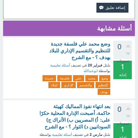
أسئلة مشابهة
وضع محمد علي فلسفة جديدة
0
للتنظيم والتقسيم الإداري للبلاد
بهدف ؟ - مع الشرح
تصويتات
1
فبراير 20
سُئل
في تصنيف
أسئلة تعليمية
بواسطة
ابوعبدالله
إجابة
وضع
محمد
علي
فلسفة
جديدة
للتنظيم
والتقسيم
الإداري
للبلاد
بهدف
بعد انتهاء نفوذ المماليك كهيئة
0
حاكمة، أصبحت الإدارة المحلية حكرًا
على: أ) المصريين ب) الأتراك ج)
تصويتات
السودانيين د) الثوار ؟ - مع الشرح
1
مارس 2
سُئل
في تصنيف
أسئلة تعليمية
بواسطة
إجابة