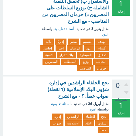
والاستقرار ب) تحقيق التنمية
1
الشاملة ج) توزيع السلطات على
إجابة
المصريين د) حرمان المصريين من
المناصب - مع الشرح
يناير 3
سُئل
في تصنيف
أسئلة تعليمية
بواسطة
عبود
الهدف
تقسيم
مصر
إداريًا
ثلاثة
أقسام
عهد
الرومان
اختر
إجابتين
تحقيق
السيطرة
والاستقرار
التنمية
الشاملة
توزيع
السلطات
المصريين
حرمان
المناصب
نجح الخلفاء الراشدين في إدارة
0
شؤون البلاد الإسلامية (1 نقطة)
صواب خطأ. ؟ - مع الشرح
تصويتات
1
أبريل 26
سُئل
في تصنيف
أسئلة تعليمية
بواسطة
عبود
إجابة
نجح
الخلفاء
الراشدين
إدارة
شؤون
البلاد
الإسلامية
صواب
خطأ