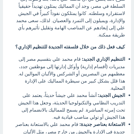
السلطة في مصر، وجد أن المماليك يمثلون تهديداً حقيقياً
لاستقراره وسلطته. كانوا يمتلكون نفوذاً كبيراً في الجيش
والإدارة، ويميلون إلى التمرد والعصيان. لذلك، سعى محمد
علي إلى إبعادهم عن المناصب الهامة وتقليل تأثيرهم بأي
طريقة ممكنة.
كيف فعل ذلك من خلال فلسفته الجديدة للتنظيم الإداري؟
التنظيم الإداري الجديد:
قام محمد علي بتقسيم مصر إلى
مديريات (أقسام إدارية) وأوكل إدارتها إلى موظفين جدد،
معظمهم من المصريين أو الشركس والألبان الموالين له.
هذا قلل بشكل كبير من سيطرة المماليك على الإدارة
المحلية.
الجيش الجديد:
أنشأ محمد علي جيشاً حديثاً، يعتمد على
التدريب النظامي والتكنولوجيا الحديثة، وجعل هذا الجيش
تحت إمرته المباشرة. لم يسمح للمماليك بالانضمام إلى
هذا الجيش أو تولي مناصب قيادية فيه.
الاستعانة بعناصر جديدة:
قام محمد علي بالاستعانة بعناصر
جديدة في الإدارة والجيش من خارج مصر، مثل الألبان