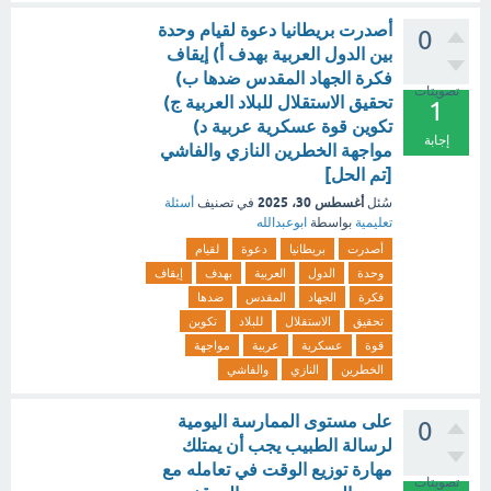
أصدرت بريطانيا دعوة لقيام وحدة
0
بين الدول العربية بهدف أ) إيقاف
فكرة الجهاد المقدس ضدها ب)
تصويتات
تحقيق الاستقلال للبلاد العربية ج)
1
تكوين قوة عسكرية عربية د)
إجابة
مواجهة الخطرين النازي والفاشي
[تم الحل]
أغسطس 30، 2025
سُئل
في تصنيف
أسئلة
تعليمية
بواسطة
ابوعبدالله
أصدرت
بريطانيا
دعوة
لقيام
وحدة
الدول
العربية
بهدف
إيقاف
فكرة
الجهاد
المقدس
ضدها
تحقيق
الاستقلال
للبلاد
تكوين
قوة
عسكرية
عربية
مواجهة
الخطرين
النازي
والفاشي
على مستوى الممارسة اليومية
0
لرسالة الطبيب يجب أن يمتلك
مهارة توزيع الوقت في تعامله مع
تصويتات