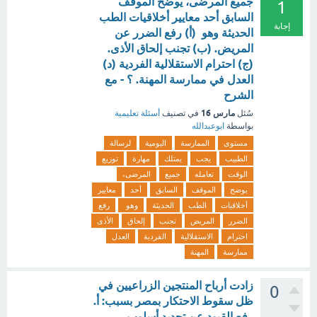
جميع المرضى، يوضح الموقف
1
السابق أحد معايير أخلاقيات الطب
إجابة
الحديثة وهو (أ) رفع الضرر عن
المريض. (ب) تجنب إلحاق الأذى.
(ج) احترام الاستقلالية الفردية (د)
العدل في ممارسة المهنة. ؟ - مع
الشرح
مارس 16
سُئل
في تصنيف
أسئلة تعليمية
بواسطة
ابوعبدالله
مستوى
الممارسة
اليومية
لرسالة
الطبيب
يجب
يمتلك
مهارة
توزيع
الوقت
تعامله
جميع
المرضى،
يوضح
الموقف
السابق
أحد
معايير
أخلاقيات
الطب
الحديثة
وهو
رفع
الضرر
المريض
تجنب
إلحاق
الأذى
احترام
الاستقلالية
الفردية
العدل
ممارسة
المهنة
زادت أرباح المنتجين الزراعيين في
0
ظل سقوط الاحتكار بمصر بسبب: أ.
رفع القيود عن تحديد أسلوب