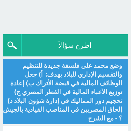
اطرح سؤالاً
وضع محمد علي فلسفة جديدة للتنظيم
والتقسيم الإداري للبلاد بهدف: أ) جعل
الوظائف المالية في قبضة الأتراك ب) إعادة
توزيع الأعباء المالية في القطر المصري ج)
تحجيم دور المماليك في إدارة شؤون البلاد د)
إلحاق المصريين في المناصب القيادية بالجيش
؟ - مع الشرح