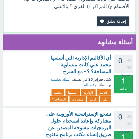
الأقسام ج) المراكز د) القرى ؟ بالأعلى.
أسئلة مشابهة
أي الأقاليم الإدارية التي أسسها
0
محمد علي كانت متساوية
المساحة؟ ؟ - مع الشرح
تصويتات
1
فبراير 20
سُئل
في تصنيف
أسئلة تعليمية
بواسطة
ابوعبدالله
إجابة
الأقاليم
الإدارية
أسسها
محمد
علي
كانت
متساوية
المساحة؟
تشجع الإستراتيجية الأوروبية على
0
مشاركة وإعادة استخدام حلول
البرمجيات مفتوحة المصدر، عن
تصويتات
طريق إنشاء مكتب برنامج مفتوح
1