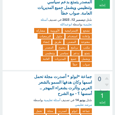
المصدر يتمتع بدعم سياسي
إجابة
وتنظيمي ويشمل جميع المديريات
العامة. صواب خطأ
ديسمبر 12، 2025
سُئل
في تصنيف
أسئلة
تعليمية
بواسطة
ابوعبدالله
تشجع
الإستراتيجية
الأوروبية
مشاركة
وإعادة
استخدام
حلول
البرمجيات
مفتوحة
المصدر،
طريق
إنشاء
مكتب
برنامج
مفتوح
المصدر
يتمتع
بدعم
سياسي
وتنظيمي
ويشمل
جميع
المديريات
العامة
صواب
خطأ
جماعة *ابولو * أصدرت مجلة تحمل
0
اسمها وكان هدفها السمو بالشعر
العربي وتأثرت بشعراء المهجر ..
تصويتات
أسسها ؟ - مع الشرح
1
يونيو 14
سُئل
في تصنيف
أسئلة تعليمية
بواسطة
إجابة
مرشد تعليمي
جماعة
ابولو
أصدرت
مجلة
تحمل