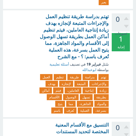
يعبر
تهتم بدراسة طريقة تنظيم العمل
0
والإجراءات المتبعة لإنجازه بهدف
زيادة إنتاجية العاملين، فيتم تنظيم
تصويتات
أماكن العمل بطريقة تسهل الوصول
1
إلى الأقسام والمواد الجاهزة، مما
إجابة
يتيح العمل بسرعة، هذه العملية
تُعرف باسم: ؟ - مع الشرح
فبراير 19
سُئل
في تصنيف
أسئلة تعليمية
بواسطة
ابوعبدالله
تهتم
بدراسة
طريقة
تنظيم
العمل
والإجراءات
المتبعة
لإنجازه
بهدف
زيادة
إنتاجية
العاملين،
فيتم
أماكن
بطريقة
تسهل
الوصول
الأقسام
والمواد
الجاهزة،
مما
يتيح
بسرعة،
العملية
تُعرف
باسم
التنسيق مع الأقسام المعنية
0
المختصة لتحديد المستندات