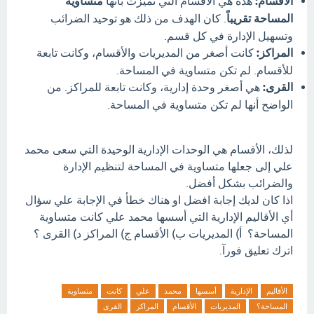
الأقسام:
هذه هي الأقسام التي تميزت بأنها
متساوية
المساحة تقريباً
. كان الهدف من ذلك هو توحيد الضرائب
وتسهيل الإدارة في كل قسم.
المراكز:
كانت أصغر من المديريات والأقسام، وكانت تابعة
للأقسام. لم تكن متساوية في المساحة.
القرى:
هي أصغر وحدة إدارية، وكانت تابعة للمراكز. من
الواضح أنها لم تكن متساوية في المساحة.
لذلك، الأقسام هي الوحدات الإدارية الوحيدة التي سعى محمد
علي إلى جعلها متساوية في المساحة لتنظيم الإدارة
والضرائب بشكل أفضل.
اذا كان لديك إجابة افضل او هناك خطأ في الإجابة علي سؤال
أي الأقاليم الإدارية التي أسسها محمد علي كانت متساوية
المساحة؟ أ) المديريات ب) الأقسام ج) المراكز د) القرى ؟
اترك تعليق فورآ.
الأقاليم
الإدارية
أسسها
محمد
علي
كانت
متساوية
المساحة؟
المديريات
الأقسام
المراكز
القرى