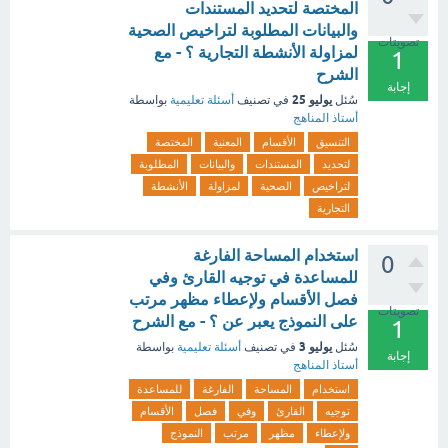
المختصة لتحديد المستندات
والبيانات المطلوبة لتراخيص الصحية
تصويتات
لمزاولة الأنشطة التجارية ؟ - مع
1
الشرح
إجابة
يوليو 25
سُئل
في تصنيف
أسئلة تعليمية
بواسطة
أستاذ المناهج
التنسيق
الأقسام
المعنية
المختصة
لتحديد
المستندات
والبيانات
المطلوبة
لتراخيص
الصحية
لمزاولة
الأنشطة
التجارية
استخدام المساحة الفارغة
0
للمساعدة في توجيه القارئ وفي
فصل الأقسام ولإعطاء مظهر مرتب
تصويتات
على النموذج يعبر عن ؟ - مع الشرح
1
يوليو 3
سُئل
في تصنيف
أسئلة تعليمية
بواسطة
إجابة
أستاذ المناهج
استخدام
المساحة
الفارغة
للمساعدة
توجيه
القارئ
وفي
فصل
الأقسام
ولإعطاء
مظهر
مرتب
النموذج