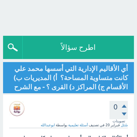
اطرح سؤالاً
أي الأقاليم الإدارية التي أسسها محمد علي
كانت متساوية المساحة؟ أ) المديريات ب)
الأقسام ج) المراكز د) القرى ؟ - مع الشرح
0
تصويتات
سُئل
فبراير 20
في تصنيف
أسئلة تعليمية
بواسطة
ابوعبدالله