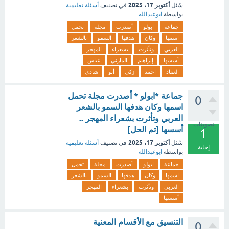
أكتوبر 17، 2025
سُئل
في تصنيف
أسئلة تعليمية
بواسطة
ابوعبدالله
جماعة
ابولو
أصدرت
مجلة
تحمل
اسمها
وكان
هدفها
السمو
بالشعر
العربي
وتأثرت
بشعراء
المهجر
أسسها
إبراهيم
المازني
عباس
العقاد
احمد
زكي
أبو
شادي
جماعة *ابولو * أصدرت مجلة تحمل
0
اسمها وكان هدفها السمو بالشعر
العربي وتأثرت بشعراء المهجر ..
تصويتات
أسسها [تم الحل]
1
أكتوبر 17، 2025
سُئل
في تصنيف
أسئلة تعليمية
إجابة
بواسطة
ابوعبدالله
جماعة
ابولو
أصدرت
مجلة
تحمل
اسمها
وكان
هدفها
السمو
بالشعر
العربي
وتأثرت
بشعراء
المهجر
أسسها
التنسيق مع الأقسام المعنية
0