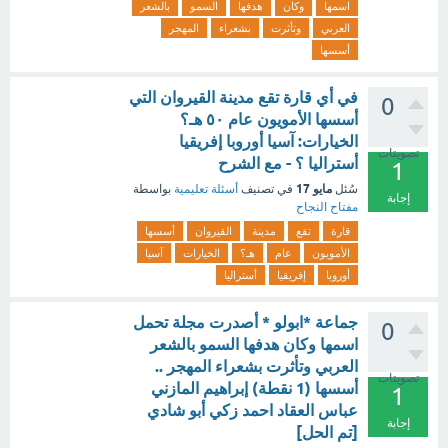
اسمها
وكان
هدفها
السمو
بالشعر
العربي
وتأثرت
بشعراء
المهجر
أسسها
في أي قارة تقع مدينة القيروان التي
0
أسسها الأمويون عام ٥٠ هـ؟
الخيارات: آسيا أوروبا إفريقيا
تصويتات
أستراليا ؟ - مع الشرح
1
مايو 17
سُئل
في تصنيف
أسئلة تعليمية
بواسطة
إجابة
مفتاح النجاح
قارة
تقع
مدينة
القيروان
أسسها
الأمويون
عام
هـ؟
الخيارات
آسيا
أوروبا
إفريقيا
أستراليا
جماعة *ابولو * أصدرت مجلة تحمل
0
اسمها وكان هدفها السمو بالشعر
العربي وتأثرت بشعراء المهجر ..
تصويتات
أسسها (1 نقطة) إبراهيم المازني
1
عباس العقاد احمد زكي أبو شادي
إجابة
[تم الحل]