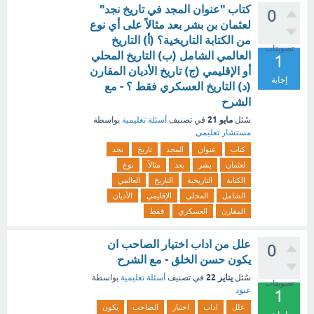
كتاب "عنوان المجد في تاريخ نجد"
0
لعثمان بن بشر بعد مثالاً على أي نوع
من الكتابة التاريخية؟ (أ) التاريخ
تصويتات
العالمي الشامل (ب) التاريخ المحلي
1
أو الإقليمي (ج) تاريخ الأديان المقارن
إجابة
(د) التاريخ العسكري فقط ؟ - مع
الشرح
مايو 21
سُئل
في تصنيف
أسئلة تعليمية
بواسطة
مستشار تعليمي
كتاب
عنوان
المجد
تاريخ
نجد
لعثمان
بشر
بعد
مثالاً
نوع
الكتابة
التاريخية
التاريخ
العالمي
الشامل
المحلي
الإقليمي
الأديان
المقارن
العسكري
فقط
علل من اداب اختيار الصاحب ان
0
يكون حسن الخلق - مع الشرح
يناير 22
سُئل
في تصنيف
أسئلة تعليمية
بواسطة
تصويتات
عبود
1
علل
اداب
اختيار
الصاحب
يكون