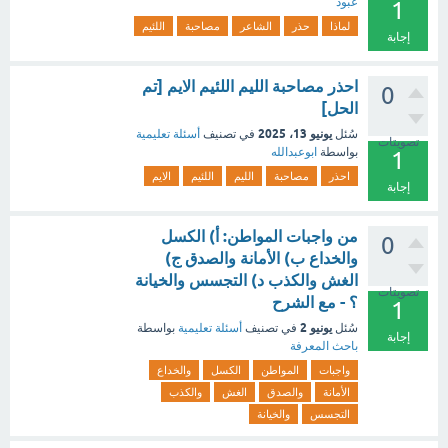
عبود
1
لماذا
حذر
الشاعر
مصاحبة
اللئيم
إجابة
احذر مصاحبة الليم اللئيم الايم [تم
0
الحل]
يونيو 13، 2025
سُئل
في تصنيف
أسئلة تعليمية
تصويتات
بواسطة
ابوعبدالله
1
احذر
مصاحبة
الليم
اللئيم
الايم
إجابة
من واجبات المواطن: أ) الكسل
0
والخداع ب) الأمانة والصدق ج)
الغش والكذب د) التجسس والخيانة
تصويتات
؟ - مع الشرح
1
يونيو 2
سُئل
في تصنيف
أسئلة تعليمية
بواسطة
إجابة
باحث المعرفة
واجبات
المواطن
الكسل
والخداع
الأمانة
والصدق
الغش
والكذب
التجسس
والخيانة