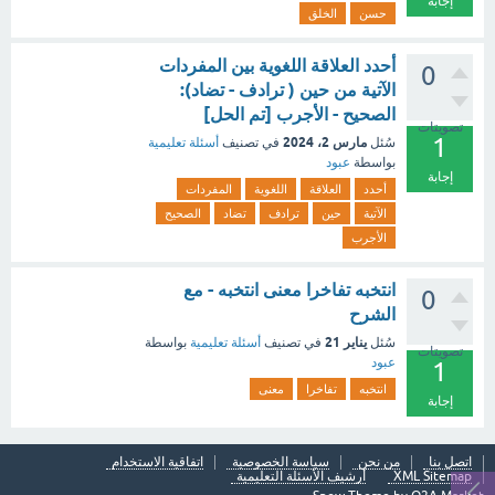
إجابة
حسن
الخلق
أحدد العلاقة اللغوية بين المفردات
0
الآتية من حين ( ترادف - تضاد):
الصحيح - الأجرب [تم الحل]
تصويتات
1
مارس 2، 2024
سُئل
في تصنيف
أسئلة تعليمية
بواسطة
عبود
إجابة
أحدد
العلاقة
اللغوية
المفردات
الآتية
حين
ترادف
تضاد
الصحيح
الأجرب
انتخبه تفاخرا معنى انتخبه - مع
0
الشرح
يناير 21
سُئل
في تصنيف
أسئلة تعليمية
بواسطة
تصويتات
عبود
1
انتخبه
تفاخرا
معنى
إجابة
اتصل بنا
من نحن
سياسة الخصوصية
اتفاقية الاستخدام
XML Sitemap
أرشيف الأسئلة التعليمية