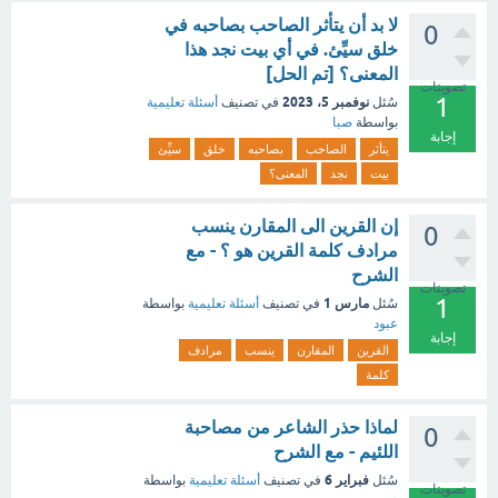
لا بد أن يتأثر الصاحب بصاحبه في
0
خلق سيِّئ. في أي بيت نجد هذا
المعنى؟ [تم الحل]
تصويتات
1
نوفمبر 5، 2023
سُئل
في تصنيف
أسئلة تعليمية
بواسطة
صبا
إجابة
يتأثر
الصاحب
بصاحبه
خلق
سيِّئ
بيت
نجد
المعنى؟
إن القرين الى المقارن ينسب
0
مرادف كلمة القرين هو ؟ - مع
الشرح
تصويتات
1
مارس 1
سُئل
في تصنيف
أسئلة تعليمية
بواسطة
عبود
إجابة
القرين
المقارن
ينسب
مرادف
كلمة
لماذا حذر الشاعر من مصاحبة
0
اللئيم - مع الشرح
فبراير 6
سُئل
في تصنيف
أسئلة تعليمية
بواسطة
تصويتات