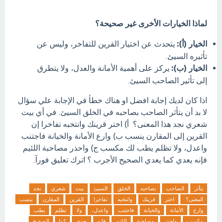
لماذا الخيارات الأخرى غير صحيحة؟
الخيار (أ):
يتحدث عن اختيار القرين للتفاخر، وليس عن
تأثيره السيئ.
الخيار (ب):
يركز على أهمية الأمانة والعدل، ولا يتطرق
إلى تأثير الصاحب السيئ.
اذا كان لديك إجابة افضل او هناك خطأ في الإجابة علي سؤال
لا بد أن يتأثر الصاحب بصاحبه في الخلق السيئ. في أي بيت
شعري نجد هذا المعنى؟ أ) اختر قرينك وانتخبه تفاخرا إن
القرين إلى المقارن ينسب ب) وارع الأمانة والخيانة فاجتنب
واعدل، ولا تظلم يطب لك مكسب ج) واحذر مصاحبة اللئيم
فإنه يعدي كما يعدي الصحيح الأجرب ؟ اترك تعليق فورآ.
يتأثر
الصاحب
بصاحبه
الخلق
السيئ
بيت
شعري
نجد
المعنى؟
اختر
قرينك
وانتخبه
تفاخرا
القرين
المقارن
ينسب
وارع
الأمانة
والخيانة
فاجتنب
واعدل،
ولا
تظلم
يطب
مكسب
واحذر
مصاحبة
اللئيم
فإنه
يعدي
كما
الصحيح