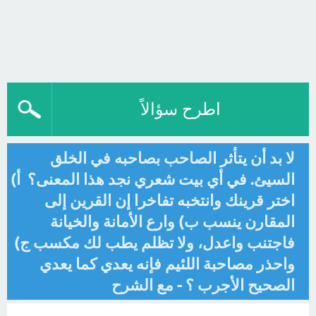
اطرح سؤالاً
لا بد أن يتأثر الصاحب بصاحبه في الخلق
السيئ. في أي بيت شعري نجد هذا المعنى؟ أ)
اختر قرينك وانتخبه تفاخرا إن القرين إلى
المقارن ينسب ب) وارع الأمانة والخيانة
فاجتنب واعدل، ولا تظلم يطب لك مكسب ج)
واحذر مصاحبة اللئيم فإنه يعدي كما يعدي
الصحيح الأجرب ؟ - مع الشرح