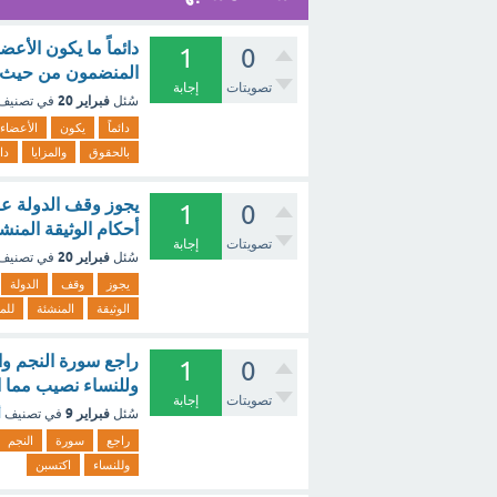
دائماً ما يكون الأ
1
0
المنضمون من حيث ال
تصويتات
إجابة
فبراير 20
سُئل
في تصنيف
دائماً
يكون
الأعضاء
بالحقوق
والمزايا
دا
يجوز وقف الدولة عضو
1
0
أحكام الوثيقة المنش
تصويتات
إجابة
فبراير 20
سُئل
في تصنيف
يجوز
وقف
الدولة
الوثيقة
المنشئة
للم
راجع سورة النجم وا
1
0
وللنساء نصيب مما ا
تصويتات
إجابة
فبراير 9
سُئل
في تصنيف
أ
راجع
سورة
النجم
وللنساء
اكتسبن