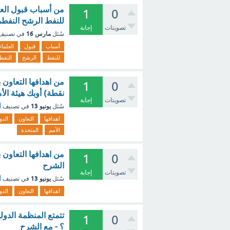
من أسباب قبول العل
1
0
للنفط الرشح النفطي
تصويتات
إجابة
مارس 16
سُئل
في تصني
أسباب
قبول
العلماء
للنفط
الرشح
النفط
1
0
نقطة) أوبك هيئة الأ
تصويتات
إجابة
يونيو 13
سُئل
في تصنيف
أ
اهدافها
التعاون
الدو
الأمم
المتحدة
من اهدافها التعاون 
1
0
الشرح
تصويتات
إجابة
يونيو 13
سُئل
في تصنيف
أ
اهدافها
التعاون
الدو
تتمتع المنظمة الدو
1
0
؟ - مع الشرح