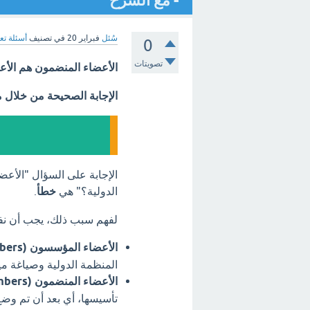
- مع الشرح
سُئل
فبراير 20
في تصنيف
أسئلة تع
0
تصويتات
الأعضاء المنضمون هم الأعض
الإجابة الصحيحة من خلال 
الإجابة على السؤال "الأعض
الدولية؟" هي
خطأ
.
لفهم سبب ذلك، يجب أن نفه
الأعضاء المؤسسون (Founding Members):
المنظمة الدولية وصياغة مي
الأعضاء المنضمون (Joining Members):
تأسيسها، أي بعد أن تم وضع 