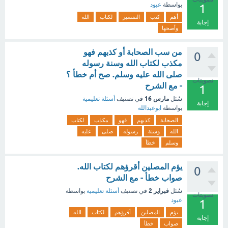
بواسطة
عبود
1
أهم
كتب
التفسير
لكتاب
الله
إجابة
وأصحها
من سب الصحابة أو كذبهم فهو
0
مكذب لكتاب الله وسنة رسوله
صلى الله عليه وسلم. صح أم خطأ ؟
تصويتات
- مع الشرح
1
مارس 16
سُئل
في تصنيف
أسئلة تعليمية
إجابة
بواسطة
ابوعبدالله
الصحابة
كذبهم
فهو
مكذب
لكتاب
الله
وسنة
رسوله
صلى
عليه
وسلم
خطأ
يؤم المصلين أقرؤهم لكتاب الله.
0
صواب خطأ - مع الشرح
فبراير 2
سُئل
في تصنيف
أسئلة تعليمية
بواسطة
تصويتات
عبود
1
يؤم
المصلين
أقرؤهم
لكتاب
الله
إجابة
صواب
خطأ