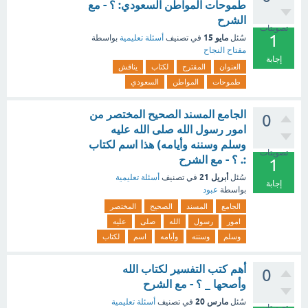
طموحات المواطن السعودي: ؟ - مع
الشرح
تصويتات
1
مايو 15
سُئل
في تصنيف
أسئلة تعليمية
بواسطة
مفتاح النجاح
إجابة
العنوان
المقترح
لكتاب
يناقش
طموحات
المواطن
السعودي
الجامع المسند الصحيح المختصر من
0
امور رسول الله صلى الله عليه
وسلم وسننه وأيامه) هذا اسم لكتاب
تصويتات
:. ؟ - مع الشرح
1
أبريل 21
سُئل
في تصنيف
أسئلة تعليمية
إجابة
بواسطة
عبود
الجامع
المسند
الصحيح
المختصر
امور
رسول
الله
صلى
عليه
وسلم
وسننه
وأيامه
اسم
لكتاب
أهم كتب التفسير لكتاب الله
0
وأصحها _ ؟ - مع الشرح
مارس 20
سُئل
في تصنيف
أسئلة تعليمية
تصويتات