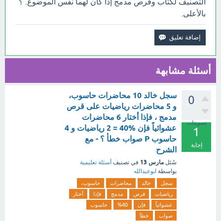
التصنيف لكتاب وقرص مدمج إذا كان لهما نفس الموضوع. ؟
بالأعلى.
أسئلة مشابهة
سجل خالد 10 محاضرات حاسوب،
0
و 5 محاضرات رياضيات على قرص
مدمج ، فإذا أختار 6 محاضرات
تصويتات
عشوائياً فإن %40 = 2 رياضيات و 4
1
حاسوب P صواب خطأ ؟ - مع
إجابة
الشرح
مارس 13
سُئل
في تصنيف
أسئلة تعليمية
بواسطة
ابوعبدالله
سجل
خالد
محاضرات
حاسوب،
رياضيات
قرص
مدمج
فإذا
أختار
عشوائياً
فإن
%40
حاسوب
صواب
خطأ