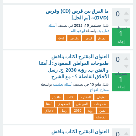
ما الفرق بين قرص (CD) وقرص
0
(DVD)~ [تم الحل]
سبتمبر 10، 2025
سُئل
في تصنيف
أسئلة
تصويتات
تعليمية
بواسطة
ابوعبدالله
1
الفرق
قرص
وقرص
dvd
إجابة
العنوان المقترح لكتاب يناقش
0
طموحات المواطن السعودي: أ. أمتنا
و الفتن ب. رؤية 2030 ج. رسل
تصويتات
الأخلاق الفاضلة ؟ - مع الشرح
1
مايو 15
سُئل
في تصنيف
أسئلة تعليمية
بواسطة
إجابة
مفتاح النجاح
العنوان
المقترح
لكتاب
يناقش
طموحات
المواطن
السعودي
أمتنا
الفتن
رؤية
2030
رسل
الأخلاق
الفاضلة
العنوان المقترح لكتاب يناقش
0