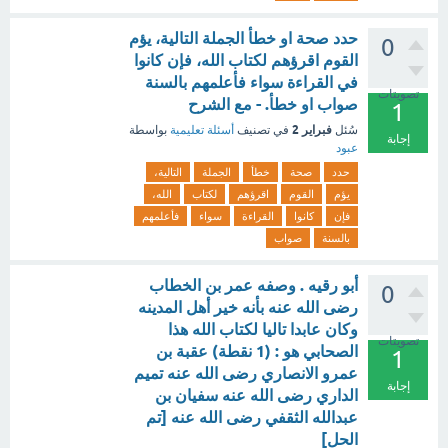
حدد صحة او خطأ الجملة التالية، يؤم
0
القوم اقرؤهم لكتاب الله، فإن كانوا
في القراءة سواء فأعلمهم بالسنة
تصويتات
صواب او خطأ. - مع الشرح
1
فبراير 2
سُئل
في تصنيف
أسئلة تعليمية
بواسطة
إجابة
عبود
حدد
صحة
خطأ
الجملة
التالية،
يؤم
القوم
اقرؤهم
لكتاب
الله،
فإن
كانوا
القراءة
سواء
فأعلمهم
بالسنة
صواب
أبو رقيه . وصفه عمر بن الخطاب
0
رضى الله عنه بأنه خير أهل المدينه
وكان عابدا تاليا لكتاب الله هذا
تصويتات
الصحابي هو : (1 نقطة) عقبة بن
1
عمرو الانصاري رضى الله عنه تميم
إجابة
الداري رضى الله عنه سفيان بن
عبدالله الثقفي رضى الله عنه [تم
الحل]