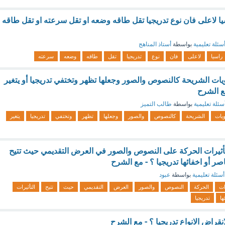
لاعلى فان نوع تدريجيا تقل طاقه وضعه او تقل سرعته او تقل طاقه
سئلة تعليمية
بواسطة
أستاذ المناهج
راسيا
لاعلى
فان
نوع
تدريجيا
تقل
طاقه
وضعه
سرعته
يات الشريحة كالنصوص والصور وجعلها تظهر وتختفي تدريجيا أو يتغير
مع الشرح
سئلة تعليمية
بواسطة
طالب التميز
يات
الشريحة
كالنصوص
والصور
وجعلها
تظهر
وتختفي
تدريجيا
يتغير
أثيرات الحركة على النصوص والصور في العرض التقديمي حيث تتيح
اصر أو اخفائها تدريجيا ؟ - مع الشرح
أسئلة تعليمية
بواسطة
عبود
ات
الحركة
النصوص
والصور
العرض
التقديمي
حيث
تتيح
التأثيرات
ها
تدريجيا
نقراض الانواع تدريجيا ؟ - مع الشرح