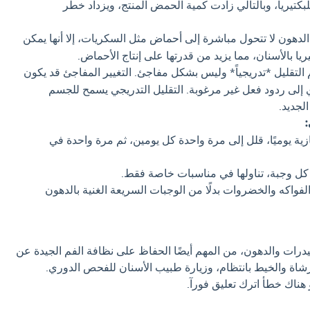
لبكتيريا، وبالتالي زادت كمية الحمض المنتج، ويزداد خطر
دهون لا تتحول مباشرة إلى أحماض مثل السكريات، إلا أنها يمكن
يا بالأسنان، مما يزيد من قدرتها على إنتاج الأحماض.
التقليل *تدريجياً* وليس بشكل مفاجئ. التغيير المفاجئ قد يكون
 إلى ردود فعل غير مرغوبة. التقليل التدريجي يسمح للجسم
لجديد.
:
ة يوميًا، قلل إلى مرة واحدة كل يومين، ثم مرة واحدة في
عد كل وجبة، تناولها في مناسبات خاصة فقط.
لفواكه والخضروات بدلًا من الوجبات السريعة الغنية بالدهون
هيدرات والدهون، من المهم أيضًا الحفاظ على نظافة الفم الجيدة عن
شاة والخيط بانتظام، وزيارة طبيب الأسنان للفحص الدوري.
 هناك خطأ اترك تعليق فورآ.