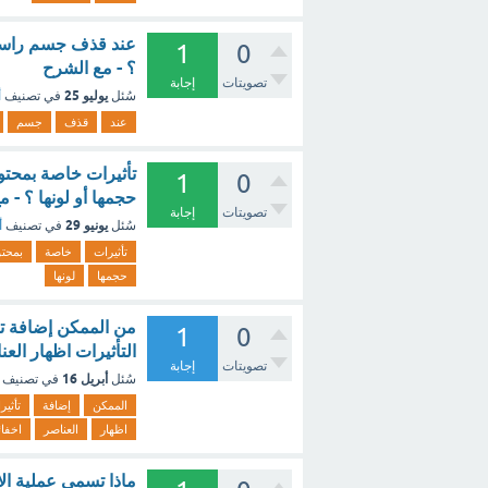
عند قذف جسم راسيا 
1
0
؟ - مع الشرح
تصويتات
إجابة
يوليو 25
سُئل
في تصنيف
أ
عند
قذف
جسم
تأثيرات خاصة بمحتو
1
0
حجمها أو لونها ؟ - 
تصويتات
إجابة
يونيو 29
سُئل
في تصنيف
أ
تأثيرات
خاصة
بمحتو
حجمها
لونها
من الممكن إضافة ت
1
0
التأثيرات اظهار العن
تصويتات
إجابة
أبريل 16
سُئل
في تصنيف
الممكن
إضافة
تأثير
اظهار
العناصر
اخفائ
ماذا تسمى عملية الا