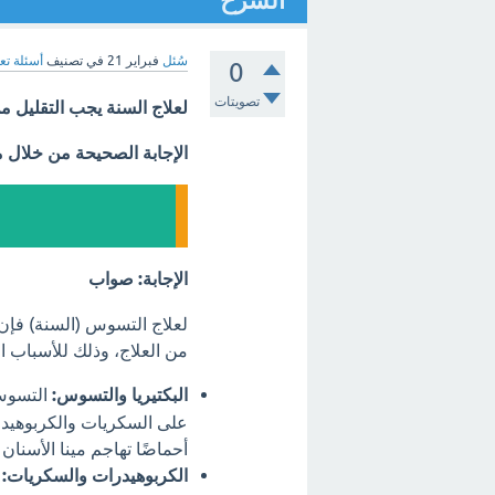
الشرح
سُئل
فبراير 21
في تصنيف
أسئلة تع
0
تصويتات
لعلاج السنة يجب التقليل من 
الإجابة الصحيحة من خلال 
الإجابة: صواب
لعلاج التسوس (السنة) فإن 
من العلاج، وذلك للأسباب الت
البكتيريا والتسوس:
التسوس 
على السكريات والكربوهيدرا
أحماضًا تهاجم مينا الأسنا
الكربوهيدرات والسكريات:
ك