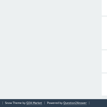
Snow Theme by
Q2A Market
Powered by
Question2Answer