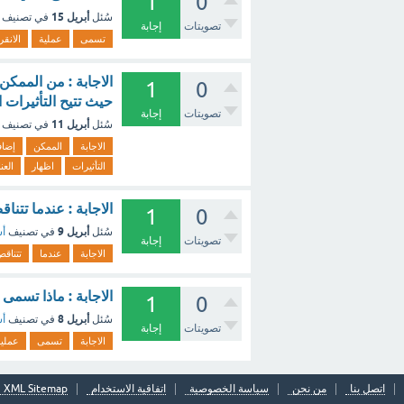
1
0
أبريل 15
سُئل
في تصنيف
تصويتات
إجابة
تسمى
عملية
الانق
الاجابة : من الممك
1
0
حيث تتيح التأثيرات ا
تصويتات
إجابة
أبريل 11
سُئل
في تصنيف
الاجابة
الممكن
إضاف
التأثيرات
اظهار
العن
الاجابة : عندما تتن
1
0
أبريل 9
سُئل
في تصنيف
أس
تصويتات
إجابة
الاجابة
عندما
تتناق
الاجابة : ماذا تسمى 
1
0
أبريل 8
سُئل
في تصنيف
أس
تصويتات
إجابة
الاجابة
تسمى
عملية
اتصل بنا
من نحن
سياسة الخصوصية
اتفاقية الاستخدام
XML Sitemap