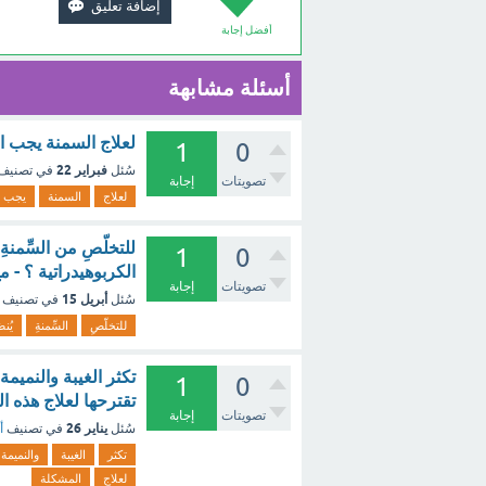
أفضل إجابة
أسئلة مشابهة
لعلاج السمنة يجب ال
1
0
فبراير 22
سُئل
في تصنيف
تصويتات
إجابة
لعلاج
السمنة
يجب
للتخلّصِ من السِّمنةِ 
1
0
الكربوهيدراتية ؟ - 
تصويتات
إجابة
أبريل 15
سُئل
في تصنيف
للتخلّصِ
السِّمنةِ
يُنص
تكثر الغيبة والنميم
1
0
تقترحها لعلاج هذه ا
تصويتات
إجابة
يناير 26
سُئل
في تصنيف
أ
تكثر
الغيبة
والنميمة
لعلاج
المشكلة