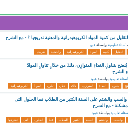
تقليل من كمية المواد الكربوهيدراتية والدهنية تدريجيا ؟ - مع الشرح
أسئلة تعليمية
بواسطة
عبود
التقليل
كمية
المواد
الكربوهيدراتية
والدهنية
تدريجيا
يُنصَح بتناولِ الغذاءِ المتوازِن، ذلكَ من خلالِ تناولِ الموادّ
مع الشرح
أسئلة تعليمية
بواسطة
عبود
َح
بتناولِ
الغذاءِ
المتوازِن،
ذلكَ
خلالِ
تناولِ
الموادّ
الكربوهيدراتية
ة والسب والشتم على السنة الكثير من الطلاب فما الحلول التى
لمشكلة - مع الشرح
سئلة تعليمية
بواسطة
عبود
والسب
والشتم
السنة
الكثير
الطلاب
فما
الحلول
التى
تقترحها