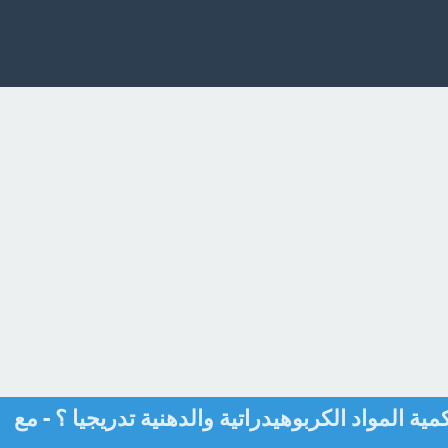
ية المواد الكربوهيدراتية والدهنية تدريجيا ؟ - مع