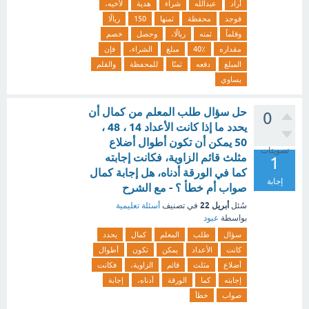
أراد
عبدالله
شراء
هدية
لأخيه،
فوجد
محفظة
ثمنها
150
ريالًا
وقلماً
ثمنه
ريالًا،
وحصل
خصم
مقداره
40٪
مبلغ
الشراء،
فإن
المبلغ
دفعه
ثمنًا
للمحفظة
والقلم
يساوي
حل سؤال طلب المعلم من كمال أن
0
يحدد ما إذا كانت الأعداد 14 ، 48 ،
50 يمكن أن تكون أطوال أضلاع
تصويتات
مثلث قائم الزاوية، فكانت إجابته
1
كما في الورقة أدناه، هل إجابة كمال
إجابة
صواب أم خطأ ؟ - مع الشرح
أبريل 22
سُئل
في تصنيف
أسئلة تعليمية
بواسطة
عبود
سؤال
طلب
المعلم
كمال
يحدد
كانت
الأعداد
يمكن
تكون
أطوال
أضلاع
مثلث
قائم
الزاوية،
فكانت
إجابته
كما
الورقة
أدناه،
إجابة
صواب
خطأ