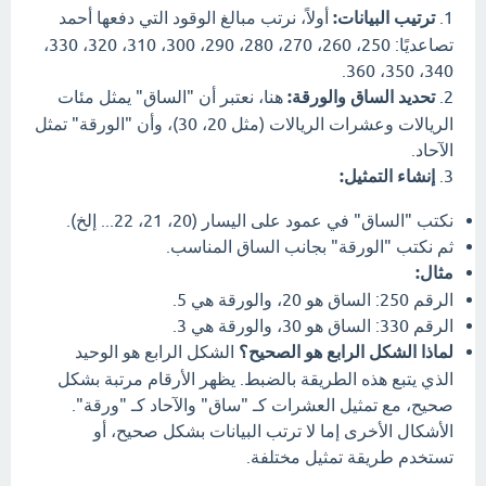
1.
ترتيب البيانات:
أولاً، نرتب مبالغ الوقود التي دفعها أحمد
تصاعديًا: 250، 260، 270، 280، 290، 300، 310، 320، 330،
340، 350، 360.
2.
تحديد الساق والورقة:
هنا، نعتبر أن "الساق" يمثل مئات
الريالات وعشرات الريالات (مثل 20، 30)، وأن "الورقة" تمثل
الآحاد.
3.
إنشاء التمثيل:
نكتب "الساق" في عمود على اليسار (20، 21، 22... إلخ).
ثم نكتب "الورقة" بجانب الساق المناسب.
مثال:
الرقم 250: الساق هو 20، والورقة هي 5.
الرقم 330: الساق هو 30، والورقة هي 3.
لماذا الشكل الرابع هو الصحيح؟
الشكل الرابع هو الوحيد
الذي يتبع هذه الطريقة بالضبط. يظهر الأرقام مرتبة بشكل
صحيح، مع تمثيل العشرات كـ "ساق" والآحاد كـ "ورقة".
الأشكال الأخرى إما لا ترتب البيانات بشكل صحيح، أو
تستخدم طريقة تمثيل مختلفة.