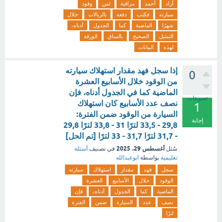
أراد
أحمد
مراقبة
ثمن
وقود
سيارته
فكتب
دفعه
بالريالات
خلال
شهرًا
الماضية
كما
الجدول
أدناه،
التمثيل
الصحيح
بالساق
الورقة
لهذه
البيانات
إذا سجل فهد مقدار استهلاك سيارته
0
من الوقود خلال الأسابيع العشرة
الماضية كما في الجدول أدناه، فإن
تصويتات
نصف عدد الأسابيع كان استهلاك
1
السيارة من الوقود ضمن الفترة:
إجابة
29,8 - 33,5 لترًا 31 - 33,8 لترًا 29,8
- 31,7 لترًا 31,7 - 33 لترًا [تم الحل]
أغسطس 29، 2025
سُئل
في تصنيف
أسئلة
تعليمية
بواسطة
ابوعبدالله
سجل
فهد
مقدار
استهلاك
سيارته
الوقود
خلال
الأسابيع
العشرة
الماضية
كما
الجدول
أدناه،
فإن
نصف
عدد
السيارة
ضمن
الفترة
لترًا