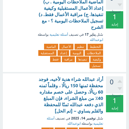
الماضية الملاحظات اليومية . ب)
إعداد الأعمال المستقبلية وكيفية
تصويتات
تنفيذها. ج) مراقبة الأعمال فقط. د)
1
تسجيل الملاحظات اليومية ؟ - مع
إجابة
الشرح
يناير 17
سُئل
في تصنيف
أسئلة تعليمية
بواسطة
ابوعبدالله
التخطيط
تنظيم
الأعمال
الماضية
الملاحظات
اليومية
إعداد
المستقبلية
وكيفية
تنفيذها
مراقبة
فقط
تسجيل
أراد عبدالله شراء هدية لأخيه، فوجد
0
محفظة ثمنها 150 ريالًا ، وقلماً ثمنه
60 ريالًا، وحصل على خصم مقداره
تصويتات
40٪ من مبلغ الشراء، فإن المبلغ
1
الذي دفعه عبدالله ثمنًا للمحفظة
إجابة
والقلم يساوي ~ [تم الحل]
نوفمبر 14، 2025
سُئل
في تصنيف
أسئلة
تعليمية
بواسطة
ابوعبدالله