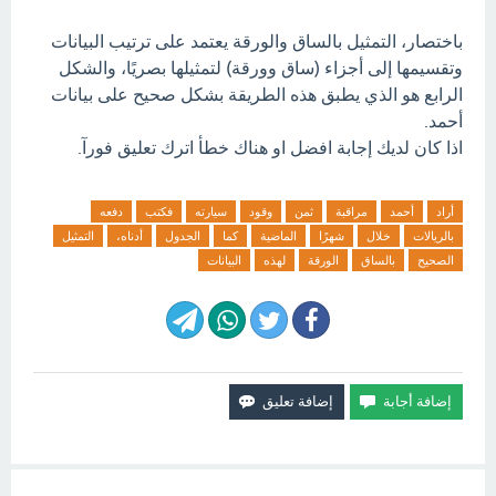
باختصار، التمثيل بالساق والورقة يعتمد على ترتيب البيانات
وتقسيمها إلى أجزاء (ساق وورقة) لتمثيلها بصريًا، والشكل
الرابع هو الذي يطبق هذه الطريقة بشكل صحيح على بيانات
أحمد.
اذا كان لديك إجابة افضل او هناك خطأ اترك تعليق فورآ.
أراد
أحمد
مراقبة
ثمن
وقود
سيارته
فكتب
دفعه
بالريالات
خلال
شهرًا
الماضية
كما
الجدول
أدناه،
التمثيل
الصحيح
بالساق
الورقة
لهذه
البيانات