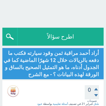
اطرح سؤالاً
أراد أحمد مراقبة ثمن وقود سيارته فكتب ما
دفعه بالريالات خلال 12 شهرًا الماضية كما في
الجدول أدناه، ما هو التمثيل الصحيح بالساق و
الورقة لهذه البيانات ؟ - مع الشرح
0
تصويتات
سُئل
فبراير 21
في تصنيف
أسئلة تعليمية
بواسطة
عبود