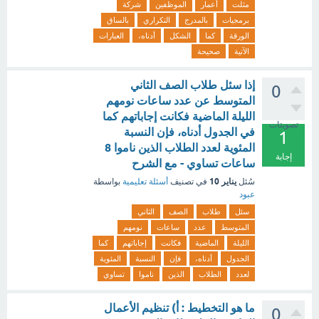
مثلت
أعمار
الموظفين
شركة
برمجيات
بالمدرج
التكراري
بالساق
الورقة
كما
الشكل
أدناه،
العبارات
الآتية
صحيحة
إذا سئل طلاب الصف الثاني
0
المتوسط عن عدد ساعات نومهم
الليلة الماضية فكانت إجاباتهم كما
تصويتات
في الجدول أدناه، فإن النسبة
1
المئوية لعدد الطلاب الذين ناموا 8
إجابة
ساعات تساوي - مع الشرح
يناير 10
سُئل
في تصنيف
أسئلة تعليمية
بواسطة
عبود
سئل
طلاب
الصف
الثاني
المتوسط
عدد
ساعات
نومهم
الليلة
الماضية
فكانت
إجاباتهم
كما
الجدول
أدناه،
فإن
النسبة
المئوية
لعدد
الطلاب
الذين
ناموا
تساوي
ما هو التخطيط : أ) تنظيم الأعمال
0