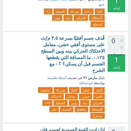
1
عبود
إجابة
كلما
زادت
سرعة
الجسم
زاد
الاحتكاك
الحركي
بينه
وبين
السطح
قُذف جسم أفقيًا بسرعة ٣.٥ م/ث
0
على مستوى أفقي خشن، معامل
الاحتكاك الحركي بينه وبين السطح
تصويتات
٠.١٢٥. ما المسافة التي يقطعها
1
الجسم قبل أن يسكن؟ ؟ - مع
إجابة
الشرح
مارس 11
سُئل
في تصنيف
أسئلة تعليمية
بواسطة
ابوعبدالله
قُذف
جسم
أفقيًا
بسرعة
مستوى
أفقي
خشن،
معامل
الاحتكاك
الحركي
بينه
وبين
السطح
١٢٥
المسافة
يقطعها
الجسم
قبل
يسكن؟
إذا زادت القوة العمودية لجسم فإن