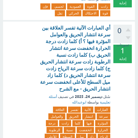
إجابة
زادت
القوة
العمودية
لجسم،
فإن
قوة
الاحتكاك
الحركي
تقل
أي العبارات الآتية تفسر العلاقة بين
0
سرعة انتشار الحريق والعوامل
المؤثرة فيها ؟ أ) كلما زادت درجة
تصويتات
الحرارة انخفضت سرعة انتشار
1
الحريق ب) كلما زادت نسبة
إجابة
الرطوبة زادت سرعة انتشار الحريق
ج) كلما زادت سرعة الرياح زادت
سرعة انتشار الحريق د) كلما زاد
ميل السطح للأعلى انخفضت سرعة
انتشار الحريق - مع الشرح
ديسمبر 24، 2025
سُئل
في تصنيف
أسئلة
تعليمية
بواسطة
ابوعبدالله
العبارات
الآتية
تفسر
العلاقة
سرعة
انتشار
الحريق
والعوامل
المؤثرة
فيها
كلما
زادت
درجة
الحرارة
انخفضت
نسبة
الرطوبة
الرياح
زاد
ميل
السطح
للأعلى