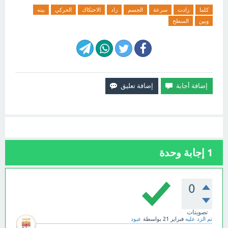
كلما
زادت
سرعة
الجسم
زاد
الاحتكاك
الحركي
بينه
وبين
السطح
1
إجابة وحدة
0
تصويتات
تم الرد عليه
فبراير 21
بواسطة
عبود