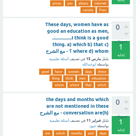
إجابة
prices
you
allows
internet
variety
from
These days, women have as
0
good an education as men,
................I think is a good
تصويتات
thing. a) which b) that c)
1
where d) whom ؟ - مع الشرح
إجابة
مارس 15
سُئل
في تصنيف
أسئلة تعليمية
بواسطة
ابوعبدالله
good
have
women
days
these
thing
think
men
education
whom
where
that
which
the days and months which
0
are not mentioned in these
conversation are(h) - مع الشرح
تصويتات
1
فبراير 11
سُئل
في تصنيف
أسئلة تعليمية
بواسطة
عبود
إجابة
are
which
months
and
days