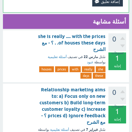
أسئلة مشابهة
she is really .... with the prices
0
of houses these days. . ؟ - مع
الشرح
تصويتات
1
مارس 22
سُئل
في تصنيف
أسئلة تعليمية
بواسطة
عبود
إجابة
houses
prices
with
really
she
days
these
Relationship marketing aims
0
to: a) Focus only on new
customers b) Build long-term
تصويتات
customer loyalty c) Increase
1
prices d) Ignore feedback ؟ -
إجابة
مع الشرح
فبراير 7
سُئل
في تصنيف
أسئلة تعليمية
بواسطة