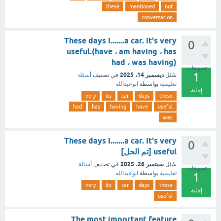
these
mentioned
not
conversation
These days I.......a car. It's very
0
useful.(have ، am having ، has
had ، was having)
تصويتات
1
ديسمبر 14، 2025
سُئل
في تصنيف
أسئلة
تعليمية
بواسطة
ابوعبدالله
إجابة
very
its
car
days
these
had
has
having
have
useful
was
These days I.......a car. It's very
0
useful [تم الحل]
سبتمبر 26، 2025
سُئل
في تصنيف
أسئلة
تصويتات
تعليمية
بواسطة
ابوعبدالله
1
very
its
car
days
these
إجابة
useful
The most important feature