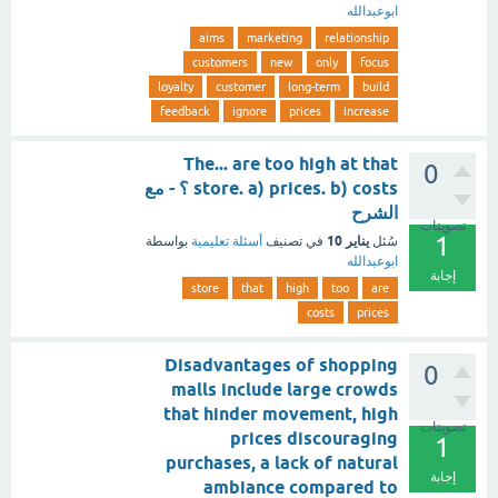
ابوعبدالله
aims
marketing
relationship
customers
new
only
focus
loyalty
customer
long-term
build
feedback
ignore
prices
increase
The... are too high at that
0
store. a) prices. b) costs ؟ - مع
الشرح
تصويتات
1
يناير 10
سُئل
في تصنيف
أسئلة تعليمية
بواسطة
ابوعبدالله
إجابة
store
that
high
too
are
costs
prices
Disadvantages of shopping
0
malls include large crowds
that hinder movement, high
تصويتات
prices discouraging
1
purchases, a lack of natural
إجابة
ambiance compared to