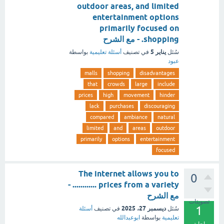
outdoor areas, and limited
entertainment options
primarily focused on
shopping. - مع الشرح
يناير 5
سُئل
في تصنيف
أسئلة تعليمية
بواسطة
عبود
malls
shopping
disadvantages
that
crowds
large
include
prices
high
movement
hinder
lack
purchases
discouraging
compared
ambiance
natural
limited
and
areas
outdoor
primarily
options
entertainment
focused
The internet allows you to
0
............ prices from a variety -
مع الشرح
تصويتات
1
ديسمبر 27، 2025
سُئل
في تصنيف
أسئلة
تعليمية
بواسطة
ابوعبدالله