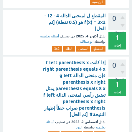
الرئيسية
المقطع ل لمنحنى الدالة 4 - 12 -
0
f(x) = 3x2 هو (0.5 نقطة) [تم
الحل]
تصويتات
1
أكتوبر 4، 2025
سُئل
في تصنيف
أسئلة تعليمية
بواسطة
ابوعبدالله
إجابة
المقطع
لمنحنى
الدالة
3x2
إذا كانت f left parenthesis x
0
right parenthesis equals 4 x
فإن منحنى الدالة g left
تصويتات
parenthesis x right
1
parenthesis equals 8 x يمثل
إجابة
تضيق رأسي لمنحنى الدالة f left
parenthesis x right
parenthesis صواب خطأ إظهار
النتيجة⬆︎ [تم الحل]
أغسطس 2، 2025
سُئل
في تصنيف
أسئلة
تعليمية
بواسطة
عبود