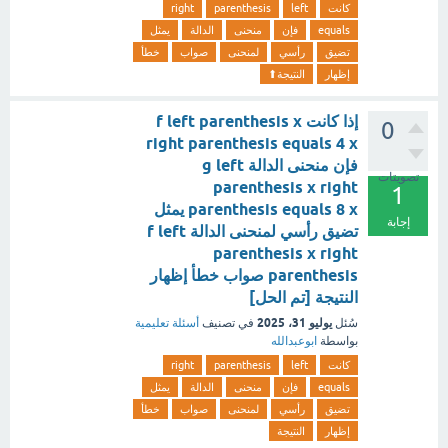
كانت
left
parenthesis
right
equals
فإن
منحنى
الدالة
يمثل
تضيق
رأسي
لمنحنى
صواب
خطأ
إظهار
النتيجة⬆︎
إذا كانت f left parenthesis x
0
right parenthesis equals 4 x
فإن منحنى الدالة g left
تصويتات
parenthesis x right
1
parenthesis equals 8 x يمثل
إجابة
تضيق رأسي لمنحنى الدالة f left
parenthesis x right
parenthesis صواب خطأ إظهار
النتيجة [تم الحل]
يوليو 31، 2025
سُئل
في تصنيف
أسئلة تعليمية
بواسطة
ابوعبدالله
كانت
left
parenthesis
right
equals
فإن
منحنى
الدالة
يمثل
تضيق
رأسي
لمنحنى
صواب
خطأ
إظهار
النتيجة