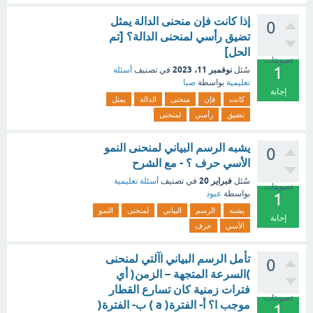
إذا كانت فإن منحنى الدالة يمثل
0
تضيق رأسي لمنحنى الدالة؟ [تم
الحل]
تصويتات
1
نوفمبر 11، 2023
سُئل
في تصنيف
أسئلة
تعليمية
بواسطة
صبا
إجابة
كانت
فإن
منحنى
الدالة
يمثل
تضيق
رأسي
لمنحنى
يشبه الرسم البياني لمنحنى النمو
0
الأسي حرف ؟ - مع الشرح
فبراير 20
سُئل
في تصنيف
أسئلة تعليمية
تصويتات
بواسطة
عبود
1
يشبه
الرسم
البياني
لمنحنى
النمو
إجابة
الأسي
حرف
تأمل الرسم البياني اآلتي لمنحنى
0
)السرعة المتجهة – الزمن( أي
فترات زمنية كان تسارع القطار
تصويتات
موجب ا؟ أ- الفترة( a ) ب- الفترة(
1