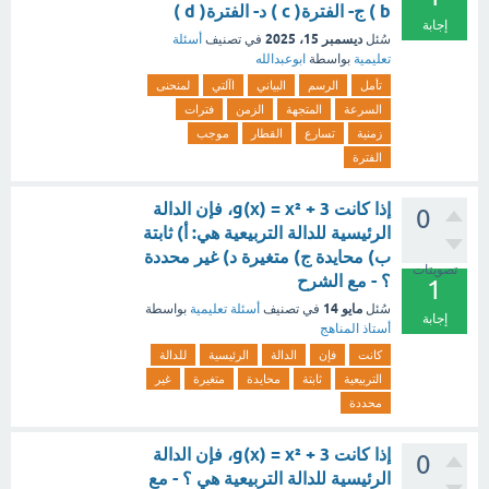
b ) ج- الفترة( c ) د- الفترة( d )
إجابة
ديسمبر 15، 2025
سُئل
في تصنيف
أسئلة
تعليمية
بواسطة
ابوعبدالله
تأمل
الرسم
البياني
اآلتي
لمنحنى
السرعة
المتجهة
الزمن
فترات
زمنية
تسارع
القطار
موجب
الفترة
إذا كانت g(x) = x² + 3، فإن الدالة
0
الرئيسية للدالة التربيعية هي: أ) ثابتة
ب) محايدة ج) متغيرة د) غير محددة
تصويتات
؟ - مع الشرح
1
مايو 14
سُئل
في تصنيف
أسئلة تعليمية
بواسطة
إجابة
أستاذ المناهج
كانت
فإن
الدالة
الرئيسية
للدالة
التربيعية
ثابتة
محايدة
متغيرة
غير
محددة
إذا كانت g(x) = x² + 3، فإن الدالة
0
الرئيسية للدالة التربيعية هي ؟ - مع