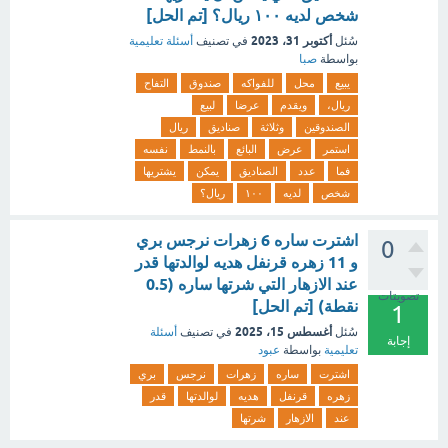
شخص لديه ١٠٠ ريال؟ [تم الحل]
أكتوبر 31، 2023
سُئل
في تصنيف
أسئلة تعليمية
بواسطة
صبا
يبيع
محل
للفواكه
صندوق
التفاح
ريال،
ويقدم
عرضا
لبيع
الصندوقين
وثلاثة
صناديق
ريال
استمر
عرض
البائع
بالنمط
نفسه
فما
عدد
الصناديق
يمكن
يشتريها
شخص
لديه
١٠٠
ريال؟
اشترت ساره 6 زهرات نرجس بري
0
و 11 زهره قرنفل هديه لوالدتها قدر
عند الازهار التي شرتها ساره (0.5
تصويتات
نقطة) [تم الحل]
1
أغسطس 15، 2025
سُئل
في تصنيف
أسئلة
إجابة
تعليمية
بواسطة
عبود
اشترت
ساره
زهرات
نرجس
بري
زهره
قرنفل
هديه
لوالدتها
قدر
عند
الازهار
شرتها