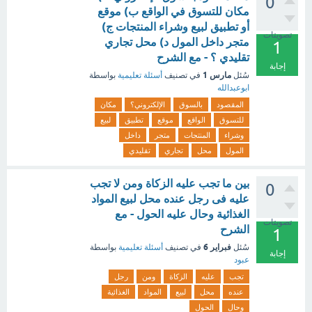
0
مكان للتسوق في الواقع ب) موقع
أو تطبيق لبيع وشراء المنتجات ج)
تصويتات
متجر داخل المول د) محل تجاري
1
تقليدي ؟ - مع الشرح
إجابة
مارس 1
سُئل
في تصنيف
أسئلة تعليمية
بواسطة
ابوعبدالله
المقصود
بالسوق
الإلكتروني؟
مكان
للتسوق
الواقع
موقع
تطبيق
لبيع
وشراء
المنتجات
متجر
داخل
المول
محل
تجاري
تقليدي
بين ما تجب عليه الزكاة ومن لا تجب
0
عليه فى رجل عنده محل لبيع المواد
الغذائية وحال عليه الحول - مع
تصويتات
الشرح
1
فبراير 6
سُئل
في تصنيف
أسئلة تعليمية
بواسطة
إجابة
عبود
تجب
عليه
الزكاة
ومن
رجل
عنده
محل
لبيع
المواد
الغذائية
وحال
الحول