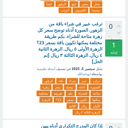
محل
صغير
لبيع
الزهور
انشأ
معتمدا
الكمبيوتر
أعراب
ترغب عبير في شراء باقة من
0
الزهور. الصورة أدناه توضح سعر كل
زهرة متاحة للشراء. بكم طريقة
تصويتات
مختلفة يمكنها تكوين باقة بسعر 23؟
1
الزهرة الأولى ٥ ريال. الزهرة الثانية
إجابة
٤ ريال. الزهرة الثالثة ٣ ريال [تم
الحل]
سبتمبر 5، 2025
سُئل
في تصنيف
أسئلة تعليمية
بواسطة
ابوعبدالله
ترغب
عبير
شراء
باقة
الزهور
الصورة
أدناه
توضح
سعر
زهرة
متاحة
للشراء
بكم
طريقة
مختلفة
يمكنها
تكوين
بسعر
23؟
الزهرة
الأولى
ريال
الثانية
الزهرة الثالثة ٣ ريال
إذا كان المدرج التكراري أدناه يبين