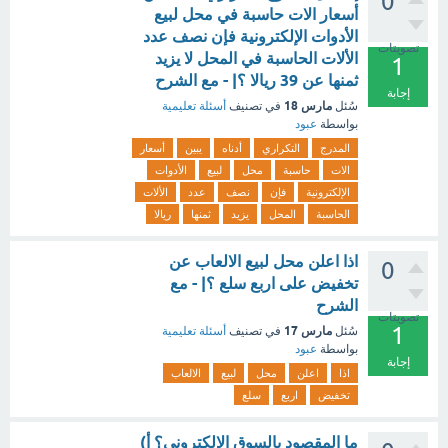
0
أسعار الات حاسبة في محل لبيع
الأدوات الإلكترونية فإن نصف عدد
تصويتات
الألات الحاسبة في المحل لا يزيد
1
ثمنها عن 39 ريالا ؟| - مع الشرح
إجابة
مارس 18
سُئل
في تصنيف
أسئلة تعليمية
بواسطة
عبود
المدرج
التكراري
أدناه
يبين
أسعار
الات
حاسبة
محل
لبيع
الأدوات
الإلكترونية
فإن
نصف
عدد
الألات
الحاسبة
المحل
يزيد
ثمنها
ريالا
اذا اعلن محل لبيع الالعاب عن
0
تخفيض على اربع سلع ؟| - مع
الشرح
تصويتات
1
مارس 17
سُئل
في تصنيف
أسئلة تعليمية
بواسطة
عبود
إجابة
اذا
اعلن
محل
لبيع
الالعاب
تخفيض
اربع
سلع
ما المقصود بالسوق الإلكتروني؟ أ)