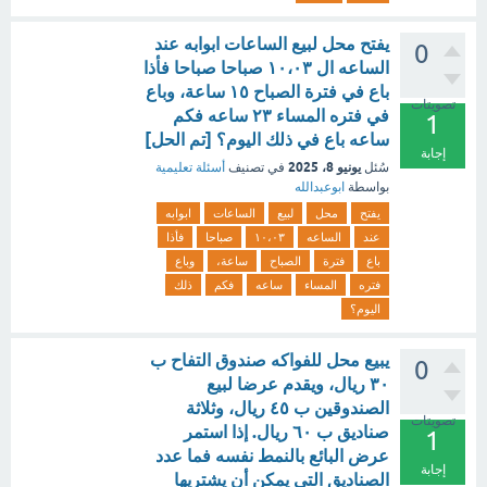
يفتح محل لبيع الساعات ابوابه عند
0
الساعه ال ١٠،٠٣ صباحا صباحا فأذا
باع في فترة الصباح ١٥ ساعة، وباع
تصويتات
في فتره المساء ٢٣ ساعه فكم
1
ساعه باع في ذلك اليوم؟ [تم الحل]
إجابة
يونيو 8، 2025
سُئل
في تصنيف
أسئلة تعليمية
بواسطة
ابوعبدالله
يفتح
محل
لبيع
الساعات
ابوابه
عند
الساعه
١٠،٠٣
صباحا
فأذا
باع
فترة
الصباح
ساعة،
وباع
فتره
المساء
ساعه
فكم
ذلك
اليوم؟
يبيع محل للفواكه صندوق التفاح ب
0
٣٠ ريال، ويقدم عرضا لبيع
الصندوقين ب ٤٥ ريال، وثلاثة
تصويتات
صناديق ب ٦٠ ريال. إذا استمر
1
عرض البائع بالنمط نفسه فما عدد
إجابة
الصناديق التي يمكن أن يشتريها