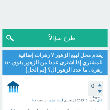
اطرح سؤالاً
يقدم محل لبيع الزهور ٧ زهرات إضافية
للمشتري إذا اشترى عددا من الزهور يفوق ٥٠
زهرة . ما عدد الزهور ال؟ [تم الحل]
0
تصويتات
سُئل
نوفمبر 6، 2023
في تصنيف
أسئلة تعليمية
بواسطة
صبا