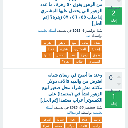
من الزهور يفوق ٥٠ زهرة . ما عدد
تصويتات
الزهور التي يحصل عليها المشتري
2
إذا طلب ٥٥ ، ٥٦ ، ٥٧ زهرة؟ [تم
إجابة
الحل]
نوفمبر 6، 2023
سُئل
في تصنيف
أسئلة تعليمية
بواسطة
صبا
يقدم
محل
لبيع
الزهور
زهرات
إضافية
للمشتري
اشترى
عددا
يفوق
زهرة
عدد
يحصل
عليها
المشتري
طلب
زهرة؟
وعند ما أصبح في ريعان شبابه
0
اقترض من والديه ٥الاف دولار
مكنته مش شراء محل صغير لبيع
تصويتات
الزهور انشأ في (معتمدا) على
1
الكمبيوتر أعراب معتمدا [تم الحل]
إجابة
سبتمبر 30، 2025
سُئل
في تصنيف
أسئلة
تعليمية
بواسطة
ابوعبدالله
وعند
أصبح
ريعان
شبابه
اقترض
والديه
٥الاف
دولار
مكنته
شراء