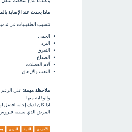
وعندما تلدغ شخصًا، تنتقل 
ماذا يحدث عند الإصابة بالمل
تتسبب الطفيليات في تدمير 
الحمى
البرد
التعرق
الصداع
آلام العضلات
التعب والإرهاق
ملاحظة مهمة:
على الرغم من
والوقاية منها.
اذا كان لديك إجابة افضل او
المرض الذي يسببه فيروس ؟
الأمراض
التالية
المرض
يس