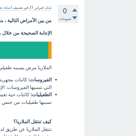
سُئل
فبراير 21
في تصنيف
أسئلة تع
0
تصويتات
من بين الأمراض التالية ، 
الإجابة الصحيحة من خلال 
الملاريا مرض يسببه طفيلي
الفيروسات:
كائنات مجهرية 
التي تسببها الفيروسات: الإنف
الطفيليات:
كائنات حية تعيش
تسببها طفيليات من جنس *Plasmodium*
كيف تنتقل الملاريا؟
تنتقل الملاريا عن طريق لدغ