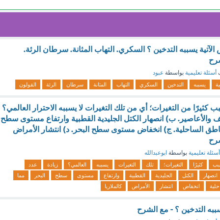
 الآتية يسببه التدخين ؟ السكري. التهاب المثانة. سرطان الرئة.
شرح
ف
أسئلة تعليمية
بواسطة
عبود
ية
يسببه
التدخين
السكري
التهاب
المثانة
سرطان
الرئة
القولون
ب كثيرًا من التغيرات؛ أي من تلك التغيرات لا يسببه الاحترار العالمي؟
صف والأعاصير. ب) انصهار الكتل الجليدية القطبية وارتفاع مستوى سطح
ناطق الساحلية. ج) انخفاض مستوى سطح البحر. د) انتشار الأمراض
شرح
أسئلة تعليمية
بواسطة
ابوعبدالله
بب
كثيرًا
التغيرات؛
تلك
التغيرات
يسببه
العالمي؟
زيادة
عدد
انصهار
الكتل
الجليدية
القطبية
وارتفاع
مستوى
سطح
البحر
مما
حلية
انخفاض
انتشار
الأمراض
كالملاريا
سببه التدخين ؟ - مع الشرح