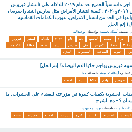
اصبح ارتداء الكمامة اجراء اساسياً للجميع بعد عام ٢٠١٩ للدلالة على (انتشار فيروس
كورونا في الفترة بين ٢٠١٩و٢٠٢٠ ، كيفية انتشار الأمراض مثل سارس انتشارا سريعا ،
واعها في الحد من انتشار الامراض، عيوب الكمامات القماشية
) [تم الحل]
 تصنيف
أسئلة تعليمية
بواسطة
ابوعبدالله
اجراء
اساسياً
للجميع
بعد
عام
٢٠١٩
للدلالة
انتشار
فيروس
كيفية
الأمراض
مثل
سارس
انتشارا
سريعا
فعالية
الكمامات
اض،
عيوب
القماشية
المصنوعة
المنزل
سببه فيروس يهاجم خلايا الدم البيضاء؟ [تم الحل]
 تصنيف
أسئلة تعليمية
بواسطة
صبا
فيروس
يهاجم
خلايا
الدم
البيضاء
يدات الحشرية بكميات كبيرة في مزرعته للقضاء على الحشرات، ما
الم ؟ - مع الشرح
ئلة تعليمية
بواسطة
نورة المجتهدة
المبيدات
الحشرية
بكميات
كبيرة
مزرعته
للقضاء
الحشرات
يسببه