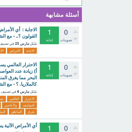
أسئلة مشابهة
الاجابة : أي الأمراض
1
0
القولون ؟.. - مع ال
تصويتات
إجابة
مارس 25
سُئل
في تصني
الاجابة
الأمراض
الآت
الاحترار العالمي يسب
1
0
أ) زيادة عدد العوا
تصويتات
إجابة
البحر مما يغرق الم
كالملاريا. ؟ - مع ال
مارس 6
سُئل
في تصنيف
الاحترار
العالمي
يس
العواصف
والأعاصير
يغرق
المناطق
السا
أي الأمراض الآتية ي
1
0