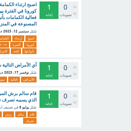
1
0
تصويتات
إجابة
فعالية الكمامات بأن
المصنوعة في المنزل
سبتمبر 12، 2025
سُئل
في
اصبح
ارتداء
الكمامة
كورونا
الفترة
٢٠١٩و٢٠٢٠
بأنواعها
الحد
الامر
أي الأمراض التالية 
1
0
نوفمبر 17، 2023
سُئل
في
تصويتات
إجابة
الأمراض
التالية
سببه
قام سالم برش المب
1
0
الذي يسببه تصرف س
تصويتات
إجابة
يوليو 8
سُئل
في تصنيف
أس
قام
سالم
برش
تصرف