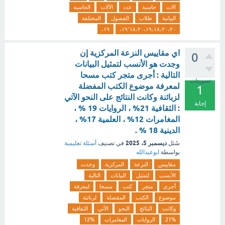
الات
حاسبة
عدد
الآلات
الحاسبة
البيانية
طلاب
الفصول
المختلفة
١٩،
١٩٬١٨،٢٠،١٩،١٨،٢٠،٢٠،
اي مقاييس النزعة المركزية إن
0
وجدت هو الأنسب لتمثيل البيانات
التالية : أجرى متجر كتب مسحا
تصويتات
لمعرفة موضوع الكتب المفضلة
1
لزبائنة وكانت النتائج على النحو الآتي
إجابة
: الثقافية 21% ، الروايات 19 % ،
المغامرات 12% ، العلمية 17% ،
الدينية 18 % .
ديسمبر 5، 2025
سُئل
في تصنيف
أسئلة تعليمية
بواسطة
ابوعبدالله
مقاييس
النزعة
المركزية
وجدت
الأنسب
لتمثيل
البيانات
التالية
أجرى
متجر
كتب
مسحا
لمعرفة
موضوع
الكتب
المفضلة
لزبائنة
وكانت
النتائج
النحو
الآتي
الثقافية
21%
الروايات
المغامرات
12%