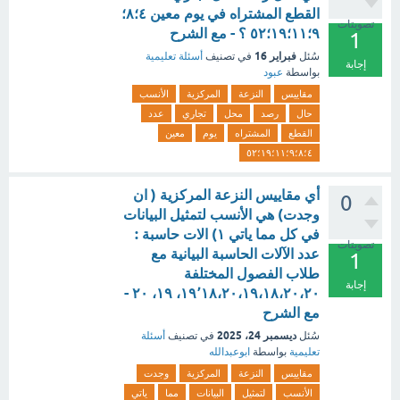
القطع المشتراه في يوم معين ٤؛٨؛
تصويتات
٩؛١١؛١٩؛٥٢ ؟ - مع الشرح
1
فبراير 16
سُئل
في تصنيف
أسئلة تعليمية
إجابة
بواسطة
عبود
مقاييس
النزعة
المركزية
الأنسب
حال
رصد
محل
تجاري
عدد
القطع
المشتراه
يوم
معين
٤؛٨؛٩؛١١؛١٩؛٥٢
أي مقاييس النزعة المركزية ( ان
0
وجدت) هي الأنسب لتمثيل البيانات
في كل مما ياتي ١) الات حاسبة :
تصويتات
عدد الآلات الحاسبة البيانية مع
1
طلاب الفصول المختلفة
إجابة
١٩٬١٨،٢٠،١٩،١٨،٢٠،٢٠، ١٩، ٢٠ -
مع الشرح
ديسمبر 24، 2025
سُئل
في تصنيف
أسئلة
تعليمية
بواسطة
ابوعبدالله
مقاييس
النزعة
المركزية
وجدت
الأنسب
لتمثيل
البيانات
مما
ياتي