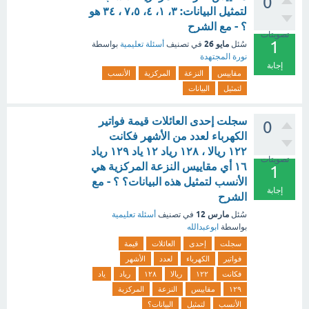
0
لتمثيل البيانات: ٣، ١، ٤، ٧،٥ ، ٣٤ هو
؟ - مع الشرح
تصويتات
1
مايو 26
سُئل
في تصنيف
أسئلة تعليمية
بواسطة
نورة المجتهدة
إجابة
مقاييس
النزعة
المركزية
الأنسب
لتمثيل
البيانات
سجلت إحدى العائلات قيمة فواتير
0
الكهرباء لعدد من الأشهر فكانت
۱۲۲ ريالا ، ۱۲۸ ریاد ۱۲ یاد ۱۲۹ ریاد
تصويتات
١٦ أي مقاييس النزعة المركزية هي
1
الأنسب لتمثيل هذه البيانات؟ ؟ - مع
إجابة
الشرح
مارس 12
سُئل
في تصنيف
أسئلة تعليمية
بواسطة
ابوعبدالله
سجلت
إحدى
العائلات
قيمة
فواتير
الكهرباء
لعدد
الأشهر
فكانت
۱۲۲
ريالا
۱۲۸
ریاد
یاد
۱۲۹
مقاييس
النزعة
المركزية
الأنسب
لتمثيل
البيانات؟