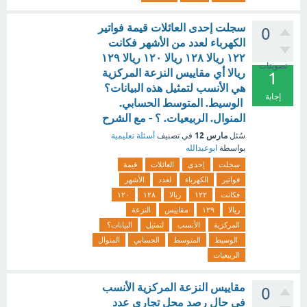
سجلت إحدى العائلات قيمة فواتير
0
الكهرباء لعدد من الأشهر فكانت
۱۲۲ ريالا ۱۲۸ ريالا ۱۲۰ ریالا ۱۲۹
تصويتات
ریالا أي مقاييس النزعة المركزية
1
هي الأنسب لتمثيل هذه البيانات؟
إجابة
الوسيط. المتوسط الحسابي.
المنوال. الربيعيات. ؟ - مع الشرح
مارس 12
سُئل
في تصنيف
أسئلة تعليمية
بواسطة
ابوعبدالله
سجلت
إحدى
العائلات
قيمة
فواتير
الكهرباء
لعدد
الأشهر
فكانت
۱۲۲
ريالا
۱۲۸
۱۲۰
ریالا
۱۲۹
مقاييس
النزعة
المركزية
الأنسب
لتمثيل
البيانات؟
الوسيط
المتوسط
الحسابي
المنوال
الربيعيات
مقاييس النزعة المركزية الأنسب
0
في حال رصد محل تجاري عدد