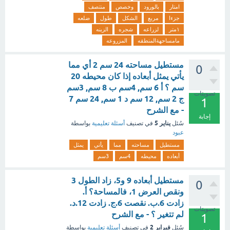
امتار
بالورود
وخصص
منتصف
جزءا
مربع
الشكل
طول
ضلعه
١متر
لزراعه
شجره
الزينه
مامساحهةالمنطقه
المزروعه
مستطيل مساحته 24 سم 2 أي مما
0
يأتي يمثل أبعاده إذا كان محيطه 20
سم ؟ أ 6 سم, 4سم ب 8 سم, 3سم
تصويتات
ج 2 سم, 12 سم د 1 سم, 24 سم 7
1
- مع الشرح
إجابة
يناير 5
سُئل
في تصنيف
أسئلة تعليمية
بواسطة
عبود
مستطيل
مساحته
مما
يأتي
يمثل
أبعاده
محيطه
4سم
3سم
مستطيل أبعاده 9 و5، زاد الطول 3
0
ونقص العرض 1، فالمساحة؟ أ.
زادت 6.ب. نقصت 6.ج. زادت 12.د.
تصويتات
لم تتغير ؟ - مع الشرح
1
فبراير 2
سُئل
في تصنيف
أسئلة تعليمية
بواسطة