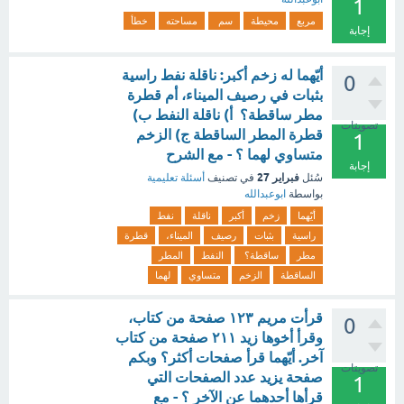
1
مربع
محيطة
سم
مساحته
خطأ
إجابة
أيّهما له زخم أكبر: ناقلة نفط راسية
0
بثبات في رصيف الميناء، أم قطرة
مطر ساقطة؟ أ) ناقلة النفط ب)
تصويتات
قطرة المطر الساقطة ج) الزخم
1
متساوي لهما ؟ - مع الشرح
إجابة
فبراير 27
سُئل
في تصنيف
أسئلة تعليمية
بواسطة
ابوعبدالله
أيّهما
زخم
أكبر
ناقلة
نفط
راسية
بثبات
رصيف
الميناء،
قطرة
مطر
ساقطة؟
النفط
المطر
الساقطة
الزخم
متساوي
لهما
قرأت مريم ١٢٣ صفحة من كتاب،
0
وقرأ أخوها زيد ٢١١ صفحة من كتاب
آخر. أيّهما قرأ صفحات أكثر؟ وبكم
تصويتات
صفحة يزيد عدد الصفحات التي
1
قرأها أحدهما عن الآخر ؟ - مع