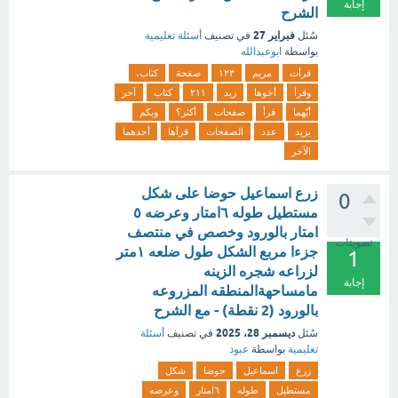
إجابة
الشرح
فبراير 27
سُئل
في تصنيف
أسئلة تعليمية
بواسطة
ابوعبدالله
قرأت
مريم
١٢٣
صفحة
كتاب،
وقرأ
أخوها
زيد
٢١١
كتاب
آخر
أيّهما
قرأ
صفحات
أكثر؟
وبكم
يزيد
عدد
الصفحات
قرأها
أحدهما
الآخر
زرع اسماعيل حوضا على شكل
0
مستطيل طوله ٦امتار وعرضه ٥
امتار بالورود وخصص في منتصف
تصويتات
جزءا مربع الشكل طول ضلعه ١متر
1
لزراعه شجره الزينه
إجابة
مامساحهةالمنطقه المزروعه
بالورود (2 نقطة) - مع الشرح
ديسمبر 28، 2025
سُئل
في تصنيف
أسئلة
تعليمية
بواسطة
عبود
زرع
اسماعيل
حوضا
شكل
مستطيل
طوله
٦امتار
وعرضه