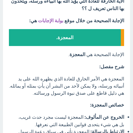
الآية الخارقة للعادة التي يؤيد الله بها أنبياءه ورسله، ويتحدون
بها الناس تعريف ل ؟؟
الإجابة الصحيحة من خلال موقع
بوابة الإجابات
هي:
المعجزة.
الإجابة الصحيحة هي
المعجزة
.
شرح مفصل:
المعجزة هي الأمر الخارق للعادة الذي يظهره الله على يد
أنبيائه ورسله، ولا يمكن لأحد من البشر أن يأتِ بمثله أو يماثله.
هي دليل قاطع على صدق نبوة الرسول ورسالته.
خصائص المعجزة:
الخروج عن المألوف:
المعجزة ليست مجرد حدث غريب،
بل هي شيء يتحدى قوانين الطبيعة التي نعرفها.
الارتباط بالرسالة:
المعجزة تأتي في سياق دعوة الرسول