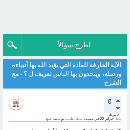
اطرح سؤالاً
الآية الخارقة للعادة التي يؤيد الله بها أنبياءه
ورسله، ويتحدون بها الناس تعريف ل ؟ - مع
الشرح
0
تصويتات
سُئل
فبراير 22
في تصنيف
أسئلة تعليمية
بواسطة
عبود