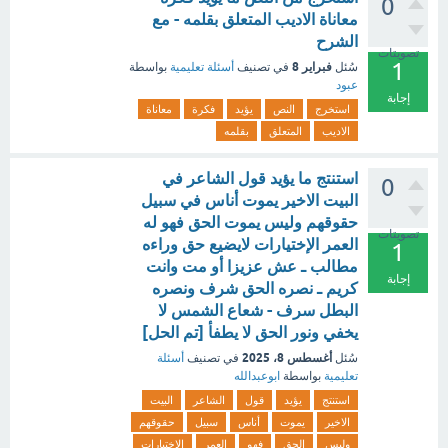
0
معاناة الاديب المتعلق بقلمه - مع
الشرح
تصويتات
1
فبراير 8
سُئل
في تصنيف
أسئلة تعليمية
بواسطة
عبود
إجابة
استخرج
النص
يؤيد
فكرة
معاناة
الاديب
المتعلق
بقلمه
استنتج ما يؤيد قول الشاعر في
0
البيت الاخير يموت أناس في سبيل
حقوقهم وليس يموت الحق فهو له
تصويتات
العمر الإختيارات لايضيع حق وراءه
1
مطالب ـ عش عزيزا أو مت وانت
إجابة
كريم ـ نصره الحق شرف ونصره
البطل سرف - شعاع الشمس لا
يخفي ونور الحق لا يطفأ [تم الحل]
أغسطس 8، 2025
سُئل
في تصنيف
أسئلة
تعليمية
بواسطة
ابوعبدالله
استنتج
يؤيد
قول
الشاعر
البيت
الاخير
يموت
أناس
سبيل
حقوقهم
وليس
الحق
فهو
العمر
الإختيارات