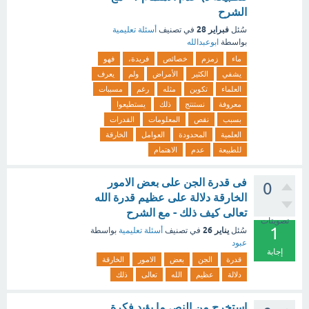
الشرح
فبراير 28
سُئل
في تصنيف
أسئلة تعليمية
بواسطة
ابوعبدالله
ماء
زمزم
خصائص
فريدة،
فهو
يشفي
الكثير
الأمراض
ولم
يعرف
العلماء
تكوين
مثله
رغم
مسببات
معروفة
نستنتج
ذلك
يستطيعوا
بسبب
نقص
المعلومات
القدرات
العلمية
المحدودة
العوامل
الخارقة
للطبيعة
عدم
الاهتمام
فى قدرة الجن على بعض الامور
0
الخارقة دلالة على عظيم قدرة الله
تعالى كيف ذلك - مع الشرح
تصويتات
1
يناير 26
سُئل
في تصنيف
أسئلة تعليمية
بواسطة
عبود
إجابة
قدرة
الجن
بعض
الامور
الخارقة
دلالة
عظيم
الله
تعالى
ذلك
استخرج من النص ما يؤيد فكرة