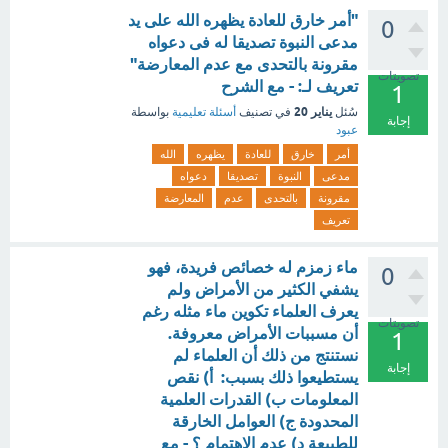
"أمر خارق للعادة يظهره الله على يد
0
مدعى النبوة تصديقا له فى دعواه
مقرونة بالتحدى مع عدم المعارضة"
تصويتات
تعريف لـ: - مع الشرح
1
يناير 20
سُئل
في تصنيف
أسئلة تعليمية
بواسطة
إجابة
عبود
أمر
خارق
للعادة
يظهره
الله
مدعى
النبوة
تصديقا
دعواه
مقرونة
بالتحدى
عدم
المعارضة
تعريف
ماء زمزم له خصائص فريدة، فهو
0
يشفي الكثير من الأمراض ولم
يعرف العلماء تكوين ماء مثله رغم
تصويتات
أن مسببات الأمراض معروفة.
1
نستنتج من ذلك أن العلماء لم
إجابة
يستطيعوا ذلك بسبب: أ) نقص
المعلومات ب) القدرات العلمية
المحدودة ج) العوامل الخارقة
للطبيعة د) عدم الاهتمام ؟ - مع