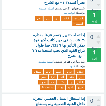
تغير أكسدة؟ ؟ - مع الشرح
فبراير 21
سُئل
في تصنيف
أسئلة تعليمية
تصويتات
بواسطة
ابوعبدالله
1
التغيرات
التالية،
أيها
يمثل
تغير
إجابة
أكسدة؟
إذا تطلب تدوير جسم عزمًا مقداره
0
55.0N.m، في حين كانت أكبر قوة
يمكن التأثير بها 135N، فما طول
تصويتات
ذراع القوة الذي يجب استخدامه؟ ؟
1
- مع الشرح
إجابة
مارس 26
سُئل
في تصنيف
أسئلة تعليمية
بواسطة
عبود
تطلب
تدوير
جسم
عزمًا
مقداره
حين
كانت
أكبر
قوة
يمكن
التأثير
بها
135n،
فما
طول
ذراع
القوة
يجب
استخدامه؟
إذا استطاع السيال العصبي التحرك
0
داخل الخلية العصبية ولم يستطع