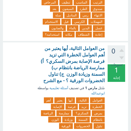
الترتيب
المناسب
تنظيف
المرحاض
صندوق
الطرد
السيفون
بعد
الانتهاء
رمي
المناديل
سلة
المهملات
الكرسي
قبل
الاستخدام
غسل
اليدين
بالماء
والصابون
إعادة
الشطاف
مكانه
استخدامه؟
من العوامل التالية، أيها يعتبر من
0
أهم العوامل الخطرة التي تزيد
فرصة الإصابة بمرض السكري؟ أ)
تصويتات
ممارسة الرياضة بانتظام ب)
1
السمنة وزيادة الوزن ج) تناول
إجابة
الخضروات الورقية ؟ - مع الشرح
مارس 1
سُئل
في تصنيف
أسئلة تعليمية
بواسطة
ابوعبدالله
العوامل
التالية،
أيها
يعتبر
أهم
الخطرة
تزيد
فرصة
الإصابة
بمرض
السكري؟
ممارسة
الرياضة
بانتظام
السمنة
وزيادة
الوزن
تناول
الخضروات
الورقية