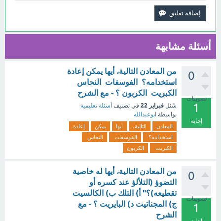
أسئلة مشابهة
من المعادن التالية، أيها يمكن إعادة
0
استخدامه؟ الفوسفات النحاس
الكبريت الكربون ؟ - مع الشرح
تصويتات
1
فبراير 22
سُئل
في تصنيف
أسئلة تعليمية
بواسطة
ابوعبدالله
إجابة
المعادن
التالية،
أيها
يمكن
إعادة
استخدامه؟
الفوسفات
النحاس
الكبريت
الكربون
من المعادن التالية، أيها له خاصية
0
التضوؤ (التلألؤ عند كسره أو
تقطيعه)؟" أ) التلك ب) الكالسيت
تصويتات
ج) المجناتيت د) البايريت ؟ - مع
1
الشرح