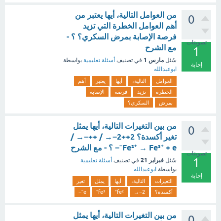
من العوامل التالية، أيها يعتبر من
0
أهم العوامل الخطرة التي تزيد
فرصة الإصابة بمرض السكري؟ ؟ -
تصويتات
مع الشرح
1
مارس 1
سُئل
في تصنيف
أسئلة تعليمية
بواسطة
إجابة
ابوعبدالله
العوامل
التالية،
أيها
يعتبر
أهم
الخطرة
تزيد
فرصة
الإصابة
بمرض
السكري؟
من بين التغيرات التالية، أيها يمثل
0
تغير أكسدة؟ 2++2−→ / ++−→ /
Fe²⁺ → Fe³⁺ + e⁻− ؟ - مع الشرح
تصويتات
1
فبراير 21
سُئل
في تصنيف
أسئلة تعليمية
بواسطة
ابوعبدالله
إجابة
التغيرات
التالية،
أيها
يمثل
تغير
أكسدة؟
2−→
fe²⁺
fe³⁺
e⁻−
من بين التغيرات التالية، أيها يمثل
0