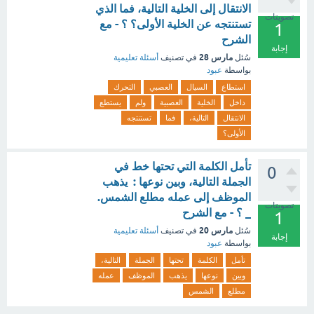
الانتقال إلى الخلية التالية، فما الذي
تصويتات
تستنتجه عن الخلية الأولى؟ ؟ - مع
1
الشرح
إجابة
مارس 28
سُئل
في تصنيف
أسئلة تعليمية
بواسطة
عبود
استطاع
السيال
العصبي
التحرك
داخل
الخلية
العصبية
ولم
يستطع
الانتقال
التالية،
فما
تستنتجه
الأولى؟
تأمل الكلمة التي تحتها خط في
0
الجملة التالية، وبين نوعها : يذهب
الموظف إلى عمله مطلع الشمس.
تصويتات
_ ؟ - مع الشرح
1
مارس 20
سُئل
في تصنيف
أسئلة تعليمية
إجابة
بواسطة
عبود
تأمل
الكلمة
تحتها
الجملة
التالية،
وبين
نوعها
يذهب
الموظف
عمله
مطلع
الشمس