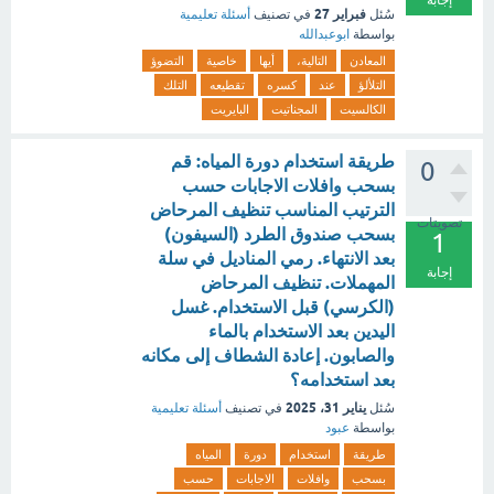
إجابة
فبراير 27
سُئل
في تصنيف
أسئلة تعليمية
بواسطة
ابوعبدالله
المعادن
التالية،
أيها
خاصية
التضوؤ
التلألؤ
عند
كسره
تقطيعه
التلك
الكالسيت
المجناتيت
البايريت
طريقة استخدام دورة المياه: قم
0
بسحب وافلات الاجابات حسب
الترتيب المناسب تنظيف المرحاض
تصويتات
بسحب صندوق الطرد (السيفون)
1
بعد الانتهاء. رمي المناديل في سلة
إجابة
المهملات. تنظيف المرحاض
(الكرسي) قبل الاستخدام. غسل
اليدين بعد الاستخدام بالماء
والصابون. إعادة الشطاف إلى مكانه
بعد استخدامه؟
يناير 31، 2025
سُئل
في تصنيف
أسئلة تعليمية
بواسطة
عبود
طريقة
استخدام
دورة
المياه
بسحب
وافلات
الاجابات
حسب