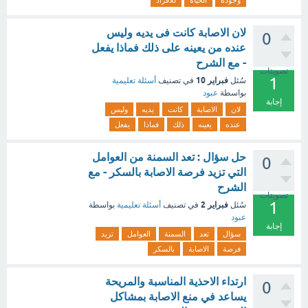
وجودة
الحياة
للافراد
لان الاصابة كانت فى يديه وليس
0
عنده من يعينه على ذلك فماذا يفعل
- مع الشرح
تصويتات
1
فبراير 10
سُئل
في تصنيف
أسئلة تعليمية
بواسطة
عبود
إجابة
لان
الاصابة
كانت
يديه
وليس
عنده
يعينه
ذلك
فماذا
يفعل
حل سؤال : تعد السمنة من العوامل
0
التي تزيد فرصة الاصابة بالسكر - مع
الشرح
تصويتات
1
فبراير 2
سُئل
في تصنيف
أسئلة تعليمية
بواسطة
عبود
إجابة
سؤال
تعد
السمنة
العوامل
تزيد
فرصة
الاصابة
بالسكر
ارتداء الاحذية المناسبة والمريحة
0
يساعد في منع الاصابة بمشاكل