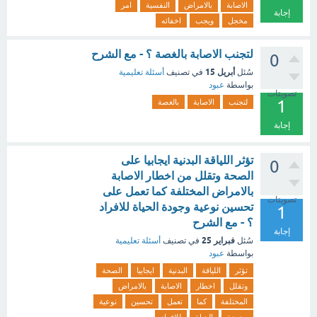
الاصابة
بالامراض
النفسية
امر
إجابة
مخجل
ويجب
اخفائه
لتجنب الاصابة بالغصة ؟ - مع الشرح
0
أبريل 15
سُئل
في تصنيف
أسئلة تعليمية
بواسطة
عبود
تصويتات
1
لتجنب
الاصابة
بالغصة
إجابة
تؤثر اللياقة البدنية ايجابيا على
0
الصحة وتقلل من اخطار الاصابة
بالامراض المختلفة كما تعمل على
تصويتات
تحسين نوعية وجودة الحياة للافراد
1
؟ - مع الشرح
إجابة
فبراير 25
سُئل
في تصنيف
أسئلة تعليمية
بواسطة
عبود
تؤثر
اللياقة
البدنية
ايجابيا
الصحة
وتقلل
اخطار
الاصابة
بالامراض
المختلفة
كما
تعمل
تحسين
نوعية