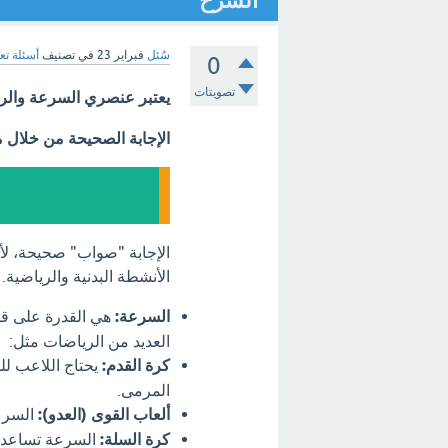
الشرح
سُئل
فبراير 23
في تصنيف
أسئلة تع
0
تصويتات
يعتبر عنصري السرعة والرشا
الإجابة الصحيحة من خلال 
الإجابة "صواب" صحيحة، لأ
الأنشطة البدنية والرياضية. 
السرعة:
هي القدرة على ق
العديد من الرياضات مثل:
كرة القدم:
يحتاج اللاعب لل
المرمى.
ألعاب القوى (العدو):
السرعة
كرة السلة:
السرعة تساعد ا