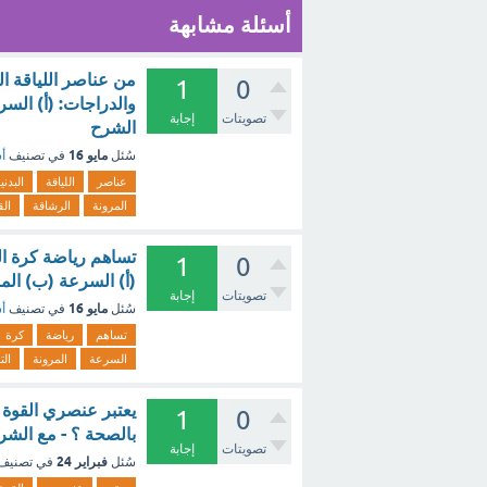
أسئلة مشابهة
من عناصر اللياقة الب
1
0
والدراجات: (أ) السرع
تصويتات
إجابة
الشرح
مايو 16
سُئل
في تصنيف
أس
عناصر
اللياقة
البدني
المرونة
الرشاقة
الق
تساهم رياضة كرة الط
1
0
(أ) السرعة (ب) الم
تصويتات
إجابة
مايو 16
سُئل
في تصنيف
أس
تساهم
رياضة
كرة
السرعة
المرونة
الت
يعتبر عنصري القوة 
1
0
بالصحة ؟ - مع الشر
تصويتات
إجابة
فبراير 24
سُئل
في تصنيف