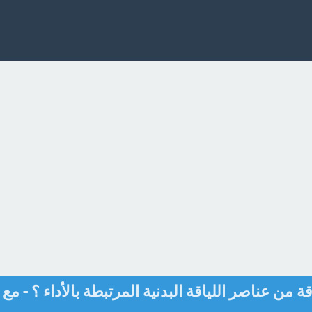
من عناصر اللياقة البدنية المرتبطة بالأداء ؟ - مع