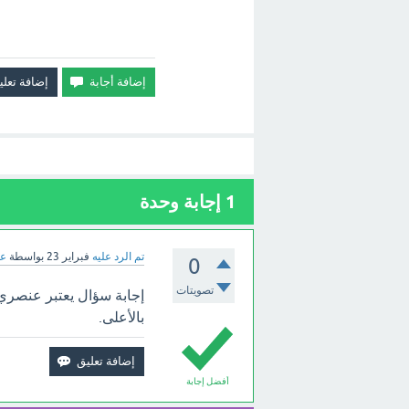
1
إجابة وحدة
تم الرد عليه
فبراير 23
بواسطة
عب
0
تصويتات
إجابة سؤال يعتبر عنصري ا
بالأعلى.
أفضل إجابة