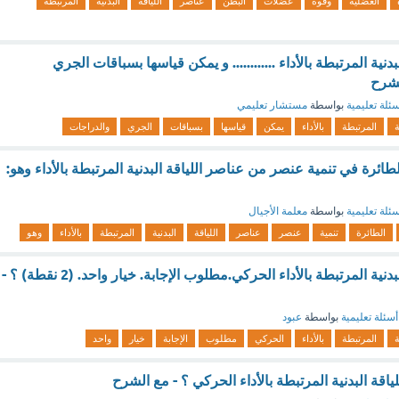
العضلية
وقوة
عضلات
البطن
عناصر
اللياقة
البدنية
المرتبطة
دنية المرتبطة بالأداء ............ و يمكن قياسها بسباقات الجري
لشرح
ئلة تعليمية
بواسطة
مستشار تعليمي
ة
المرتبطة
بالأداء
يمكن
قياسها
بسباقات
الجري
والدراجات
ائرة في تنمية عنصر من عناصر اللياقة البدنية المرتبطة بالأداء وهو:
ئلة تعليمية
بواسطة
معلمة الأجيال
الطائرة
تنمية
عنصر
عناصر
اللياقة
البدنية
المرتبطة
بالأداء
وهو
من عناصر اللياقة البدنية المرتبطة بالأداء الحركي.مطلوب الإجابة. خيار واحد. (2 نقطة) ؟ -
أسئلة تعليمية
بواسطة
عبود
ة
المرتبطة
بالأداء
الحركي
مطلوب
الإجابة
خيار
واحد
ياقة البدنية المرتبطة بالأداء الحركي ؟ - مع الشرح