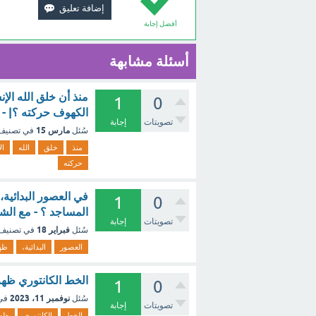
أفضل إجابة
أسئلة مشابهة
منذ أن خلق الله ا
1
0
الكهوف حركته ؟| - 
تصويتات
إجابة
مارس 15
سُئل
في تصني
منذ
خلق
الله
ال
حركته
في العصور البدائية
1
0
المساجد ؟ - مع الش
تصويتات
إجابة
فبراير 18
سُئل
في تصنيف
العصور
البدائية،
ظه
الخط الكانتوري ظهر
1
0
نوفمبر 11، 2023
سُئل
في
تصويتات
إجابة
الخط
الكانتوري
ظه