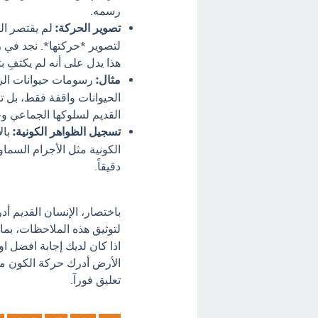
رسمه.
تصوير الحركة:
لم يقتصر ال
لتصوير *حركتها*. نجد في 
هذا يدل على أنه لم يكتفِ 
مثال:
رسومات حيوانات الرنة
الحيوانات واقفة فقط، بل
القديم لسلوكها الجماعي وح
تسجيل الظواهر الكونية:
بال
الكونية مثل الأجرام السما
دقيقاً.
باختصار، الإنسان القديم 
لتوثيق هذه الملاحظات، بما
اذا كان لديك إجابة افضل ا
الأرض أدرك حركة الكون م
تعليق فورآ.