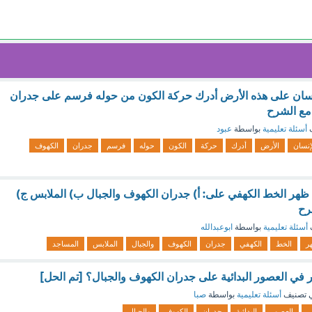
لإنسان على هذه الأرض أدرك حركة الكون من حوله فرسم على جدران
مع الشرح
ف
أسئلة تعليمية
بواسطة
عبود
إنسان
الأرض
أدرك
حركة
الكون
حوله
فرسم
جدران
الكهوف
، ظهر الخط الكهفي على: أ) جدران الكهوف والجبال ب) الملابس ج)
رح
أسئلة تعليمية
بواسطة
ابوعبدالله
ر
الخط
الكهفي
جدران
الكهوف
والجبال
الملابس
المساجد
 في العصور البدائية على جدران الكهوف والجبال؟ [تم الحل]
 تصنيف
أسئلة تعليمية
بواسطة
صبا
ر
العصور
البدائية
جدران
الكهوف
والجبال