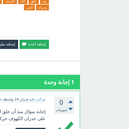
منذ
خلق
الله
الإنسان
وحركة
الحي
1
إجابة وحدة
تم الرد عليه
فبراير 24
بواسطة
عب
0
تصويتات
إجابة سؤال منذ أن خلق 
على جدران الكهوف حركته