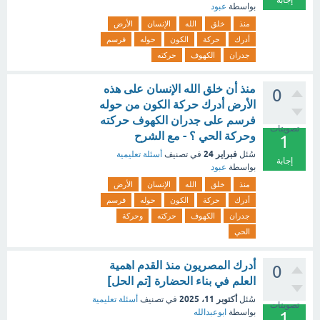
إجابة
بواسطة
عبود
منذ
خلق
الله
الإنسان
الأرض
أدرك
حركة
الكون
حوله
فرسم
جدران
الكهوف
حركته
منذ أن خلق الله الإنسان على هذه
0
الأرض أدرك حركة الكون من حوله
فرسم على جدران الكهوف حركته
تصويتات
وحركة الحي ؟ - مع الشرح
1
فبراير 24
سُئل
في تصنيف
أسئلة تعليمية
إجابة
بواسطة
عبود
منذ
خلق
الله
الإنسان
الأرض
أدرك
حركة
الكون
حوله
فرسم
جدران
الكهوف
حركته
وحركة
الحي
أدرك المصريون منذ القدم اهمية
0
العلم في بناء الحضارة [تم الحل]
أكتوبر 11، 2025
سُئل
في تصنيف
أسئلة تعليمية
تصويتات
بواسطة
ابوعبدالله
1