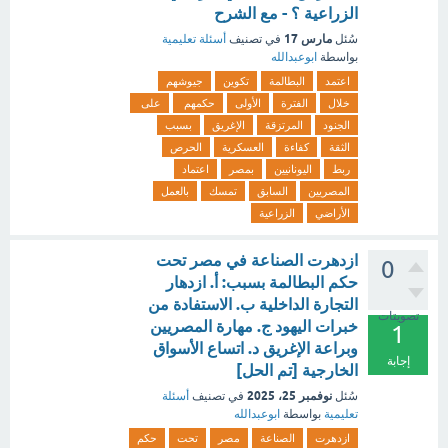
الزراعية ؟ - مع الشرح
مارس 17
سُئل
في تصنيف
أسئلة تعليمية
بواسطة
ابوعبدالله
اعتمد
البطالمة
تكوين
جيوشهم
خلال
الفترة
الأولى
حكمهم
على
الجنود
المرتزقة
الإغريق
بسبب
الثقة
كفاءة
العسكرية
الحرص
ربط
اليونانيين
بمصر
اعتماد
المصريين
السابق
تمسك
بالعمل
الأراضي
الزراعية
ازدهرت الصناعة في مصر تحت
0
حكم البطالمة بسبب: أ. ازدهار
التجارة الداخلية ب. الاستفادة من
تصويتات
خبرات اليهود ج. مهارة المصريين
1
وبراعة الإغريق د. اتساع الأسواق
إجابة
الخارجية [تم الحل]
نوفمبر 25، 2025
سُئل
في تصنيف
أسئلة
تعليمية
بواسطة
ابوعبدالله
ازدهرت
الصناعة
مصر
تحت
حكم