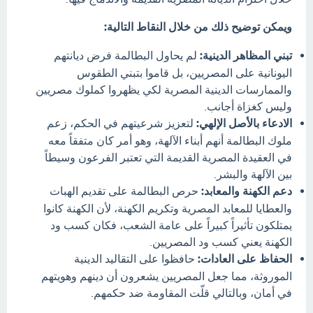
ويمكن توضيح ذلك من خلال النقاط التالية:
تبني المظاهر الدينية:
لم يحاول البطالمة فرض ديانتهم
اليونانية على المصريين، بل قاموا بتبني الطقوس
والممارسات الدينية المصرية لكي يظهروا كملوك مصريين
وليس كغزاة أجانب.
الادعاء بالأصل الإلهي:
لتعزيز شرعيتهم في الحكم، زعم
ملوك البطالمة أنهم أبناء الآلهة، وهو أمر كان متفقاً معه
في العقيدة المصرية القديمة التي تعتبر الفرعون وسيطاً
بين الآلهة والبشر.
دعم الكهنة والمعابد:
حرص البطالمة على تقديم الهبات
والعطايا للمعابد المصرية وتكريم الكهنة، لأن الكهنة كانوا
يمتلكون تأثيراً كبيراً على عامة الشعب، فكان كسب ود
الكهنة يعني كسب ود المصريين.
الحفاظ على العادات:
حافظوا على التقاليد الدينية
الموروثة، مما جعل المصريين يشعرون أن دينهم وهويتهم
في أمان، وبالتالي قلّت المقاومة ضد حكمهم.