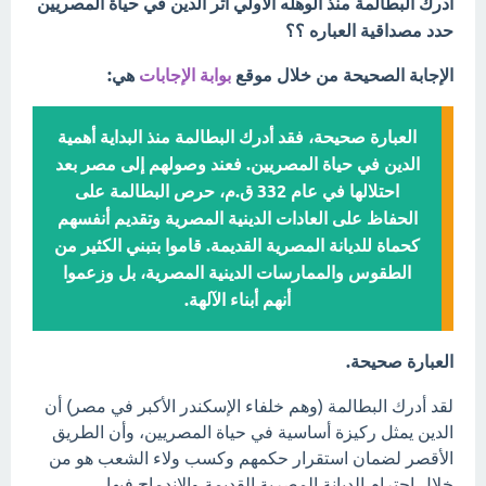
أدرك البطالمة منذ الوهله الاولي أثر الدين في حياة المصريين
حدد مصداقية العباره ؟؟
الإجابة الصحيحة من خلال موقع
بوابة الإجابات
هي:
العبارة صحيحة، فقد أدرك البطالمة منذ البداية أهمية
الدين في حياة المصريين. فعند وصولهم إلى مصر بعد
احتلالها في عام 332 ق.م، حرص البطالمة على
الحفاظ على العادات الدينية المصرية وتقديم أنفسهم
كحماة للديانة المصرية القديمة. قاموا بتبني الكثير من
الطقوس والممارسات الدينية المصرية، بل وزعموا
أنهم أبناء الآلهة.
العبارة صحيحة.
لقد أدرك البطالمة (وهم خلفاء الإسكندر الأكبر في مصر) أن
الدين يمثل ركيزة أساسية في حياة المصريين، وأن الطريق
الأقصر لضمان استقرار حكمهم وكسب ولاء الشعب هو من
خلال احترام الديانة المصرية القديمة والاندماج فيها.