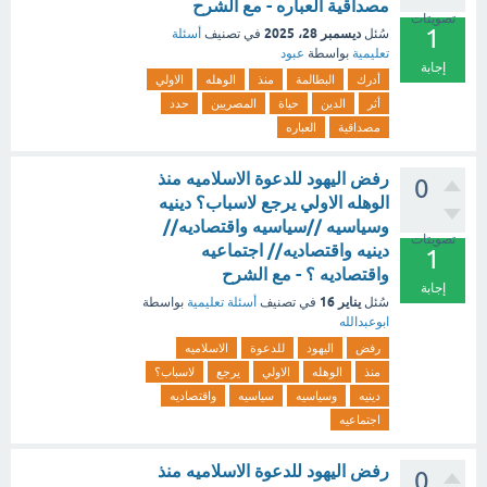
مصداقية العباره - مع الشرح
تصويتات
1
ديسمبر 28، 2025
سُئل
في تصنيف
أسئلة
تعليمية
بواسطة
عبود
إجابة
أدرك
البطالمة
منذ
الوهله
الاولي
أثر
الدين
حياة
المصريين
حدد
مصداقية
العباره
رفض اليهود للدعوة الاسلاميه منذ
0
الوهله الاولي يرجع لاسباب؟ دينيه
وسياسيه //سياسيه واقتصاديه//
تصويتات
دينيه واقتصاديه// اجتماعيه
1
واقتصاديه ؟ - مع الشرح
إجابة
يناير 16
سُئل
في تصنيف
أسئلة تعليمية
بواسطة
ابوعبدالله
رفض
اليهود
للدعوة
الاسلاميه
منذ
الوهله
الاولي
يرجع
لاسباب؟
دينيه
وسياسيه
سياسيه
واقتصاديه
اجتماعيه
رفض اليهود للدعوة الاسلاميه منذ
0