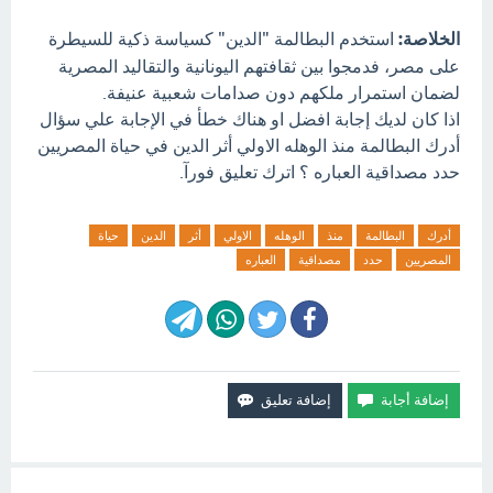
الخلاصة:
استخدم البطالمة "الدين" كسياسة ذكية للسيطرة
على مصر، فدمجوا بين ثقافتهم اليونانية والتقاليد المصرية
لضمان استمرار ملكهم دون صدامات شعبية عنيفة.
اذا كان لديك إجابة افضل او هناك خطأ في الإجابة علي سؤال
أدرك البطالمة منذ الوهله الاولي أثر الدين في حياة المصريين
حدد مصداقية العباره ؟ اترك تعليق فورآ.
أدرك
البطالمة
منذ
الوهله
الاولي
أثر
الدين
حياة
المصريين
حدد
مصداقية
العباره