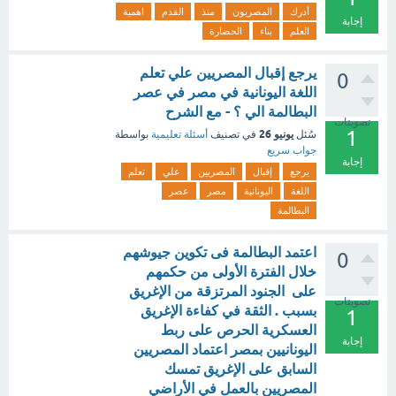
أدرك
المصريون
منذ
القدم
اهمية
إجابة
العلم
بناء
الحضارة
يرجع إقبال المصريين علي تعلم
0
اللغة اليونانية في مصر في عصر
البطالمة الي ؟ - مع الشرح
تصويتات
1
يونيو 26
سُئل
في تصنيف
أسئلة تعليمية
بواسطة
جواب سريع
إجابة
يرجع
إقبال
المصريين
علي
تعلم
اللغة
اليونانية
مصر
عصر
البطالمة
اعتمد البطالمة فى تكوين جيوشهم
0
خلال الفترة الأولى من حكمهم
على الجنود المرتزقة من الإغريق
تصويتات
بسبب . الثقة في كفاءة الإغريق
1
العسكرية الحرص على ربط
إجابة
اليونانيين بمصر اعتماد المصريين
السابق على الإغريق تمسك
المصريين بالعمل في الأراضي