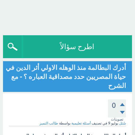
اطرح سؤالاً
أدرك البطالمة منذ الوهله الاولي أثر الدين في
حياة المصريين حدد مصداقية العباره ؟ - مع
الشرح
0
تصويتات
سُئل
يوليو 9
في تصنيف
أسئلة تعليمية
بواسطة
طالب التميز