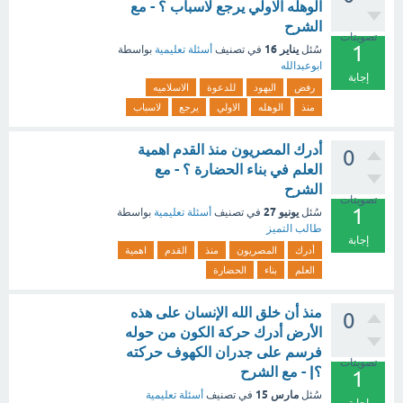
الوهله الاولي يرجع لاسباب ؟ - مع
الشرح
تصويتات
1
يناير 16
سُئل
في تصنيف
أسئلة تعليمية
بواسطة
ابوعبدالله
إجابة
رفض
اليهود
للدعوة
الاسلاميه
منذ
الوهله
الاولي
يرجع
لاسباب
أدرك المصريون منذ القدم اهمية
0
العلم في بناء الحضارة ؟ - مع
الشرح
تصويتات
1
يونيو 27
سُئل
في تصنيف
أسئلة تعليمية
بواسطة
طالب التميز
إجابة
أدرك
المصريون
منذ
القدم
اهمية
العلم
بناء
الحضارة
منذ أن خلق الله الإنسان على هذه
0
الأرض أدرك حركة الكون من حوله
فرسم على جدران الكهوف حركته
تصويتات
؟| - مع الشرح
1
مارس 15
سُئل
في تصنيف
أسئلة تعليمية