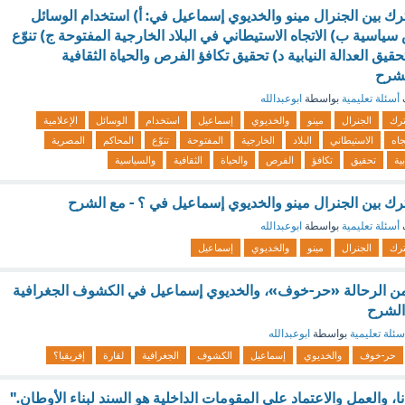
رك بين الجنرال مينو والخديوي إسماعيل في: أ) استخدام الوسائل
سياسية ب) الاتجاه الاستيطاني في البلاد الخارجية المفتوحة ج) تنوّع
يق العدالة النيابية د) تحقيق تكافؤ الفرص والحياة الثقافية
لشرح
أسئلة تعليمية
بواسطة
ابوعبدالله
رك
الجنرال
مينو
والخديوي
إسماعيل
استخدام
الوسائل
الإعلامية
جاه
الاستيطاني
البلاد
الخارجية
المفتوحة
تنوّع
المحاكم
المصرية
بية
تحقيق
تكافؤ
الفرص
والحياة
الثقافية
والسياسية
رك بين الجنرال مينو والخديوي إسماعيل في ؟ - مع الشرح
أسئلة تعليمية
بواسطة
ابوعبدالله
رك
الجنرال
مينو
والخديوي
إسماعيل
 من الرحالة «حر-خوف»، والخديوي إسماعيل في الكشوف الجغرافية
 الشرح
سئلة تعليمية
بواسطة
ابوعبدالله
حر-خوف
والخديوي
إسماعيل
الكشوف
الجغرافية
لقارة
إفريقيا؟
نا، والعمل والاعتماد على المقومات الداخلية هو السند لبناء الأوطان."