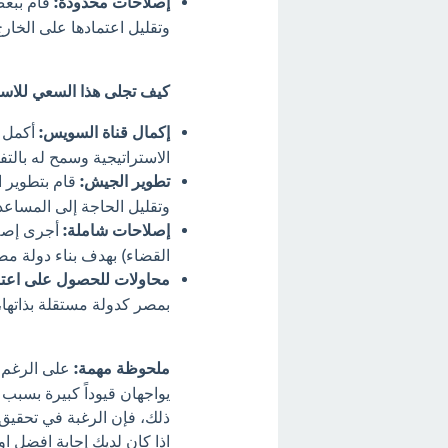
إصلاحات محدودة:
قام ببعض
وتقليل اعتمادها على الخارج
كيف تجلى هذا السعي للاس
إكمال قناة السويس:
أكمل ا
الاستراتيجية وسمح له بالت
تطوير الجيش:
قام بتطوير ا
وتقليل الحاجة إلى المساعدة
إصلاحات شاملة:
أجرى إصلا
القضاء) بهدف بناء دولة مص
محاولات للحصول على اعت
بمصر كدولة مستقلة بذاتها،
ملحوظة مهمة:
على الرغم م
يواجهان قيوداً كبيرة بسبب
ذلك، فإن الرغبة في تحقيق ا
اذا كان لديك إجابة افضل ا