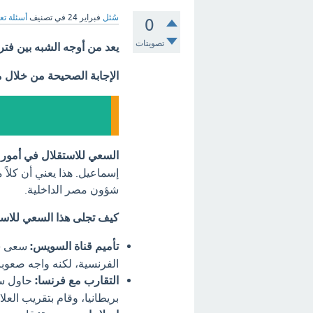
سُئل
فبراير 24
في تصنيف
أسئلة تع
0
تصويتات
يعد من أوجه الشبه بين فت
الإجابة الصحيحة من خلال 
السعي للاستقلال في أمور 
إسماعيل. هذا يعني أن كلاً 
شؤون مصر الداخلية.
كيف تجلى هذا السعي للاست
تأميم قناة السويس:
سعى سع
الفرنسية، لكنه واجه صعوب
التقارب مع فرنسا:
حاول سعي
بريطانيا، وقام بتقريب الع