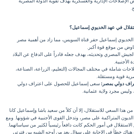
 الإصلاحات الإدارية والعسكرية بهدف تقوية الدولة المصرية
.
تقلال في عهد الخديوي إسماعيل؟
لخديوي إسماعيل حفر قناة السويس، مما زاد من أهمية مصر
فاوض من موقع قوة أكبر.
لجيش المصري وتحديثه، بهدف جعله قادراً على الدفاع عن البلاد
 الأجنبية.
حات شاملة في مختلف المجالات (التعليم، الزراعة، الصناعة،
رية قوية ومستقلة.
راف دولي بمصر:
سعى إسماعيل للحصول على اعتراف دولي
 وليس مجرد ولاية عثمانية.
ن هذا السعي للاستقلال، إلا أن كلاً من سعيد باشا وإسماعيل كانا
 الديون المتراكمة على مصر، وتدخل القوى الأجنبية في شؤونها. ومع
لاستقلال في أمور الحكم كانت دافعاً رئيسياً لكثير من سياساتهما.
و هناك خطأ في الإجابة علي سؤال يعد من أوجه الشبه بين فترتي