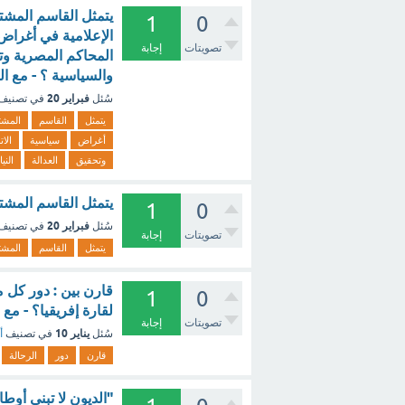
يتمثل القاسم المشت
1
0
الإعلامية في أغراض 
تصويتات
إجابة
المحاكم المصرية وتحق
والسياسية ؟ - مع ا
فبراير 20
سُئل
في تصنيف
يتمثل
القاسم
المشت
أغراض
سياسية
الات
وتحقيق
العدالة
النيا
يتمثل القاسم المشت
1
0
فبراير 20
سُئل
في تصنيف
تصويتات
إجابة
يتمثل
القاسم
المشت
قارن بين : دور كل
1
0
لقارة إفريقيا؟ - مع
تصويتات
إجابة
يناير 10
سُئل
في تصنيف
أ
قارن
دور
الرحالة
"الديون لا تبني أوطا