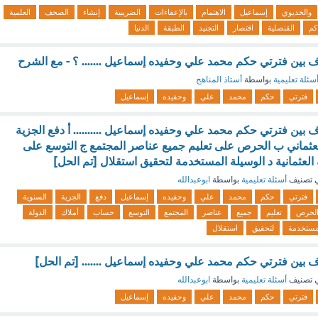
والخديوي
إسماعيل
الاهتمام
بالإعفاءات
الضريبية
إنشاء
الصحف
العلمية
كم
القنصلية
اقتصار
التجنيد
الطبقة
الدنيا
ف بين فترتي حكم محمد علي وحفيده إسماعيل ....... ؟ - مع الشرح
سئلة تعليمية
بواسطة
أستاذ المناهج
فترتي
حكم
محمد
علي
وحفيده
إسماعيل
ف بين فترتي حكم محمد علي وحفيده إسماعيل .......... أ دفع الجزية
عثماني ب الحرص على تعليم جميع عناصر المجتمع ج التوسع على
لعثمانية د الوسيلة المستخدمة لتحقيق استقلال [تم الحل]
 تصنيف
أسئلة تعليمية
بواسطة
ابوعبدالله
فترتي
حكم
محمد
علي
وحفيده
إسماعيل
دفع
الجزية
السنوية
لحرص
تعليم
جميع
عناصر
المجتمع
التوسع
حساب
أملاك
الدولة
مستخدمة
لتحقيق
استقلال
ف بين فترتي حكم محمد علي وحفيده إسماعيل ....... [تم الحل]
 تصنيف
أسئلة تعليمية
بواسطة
ابوعبدالله
فترتي
حكم
محمد
علي
وحفيده
إسماعيل