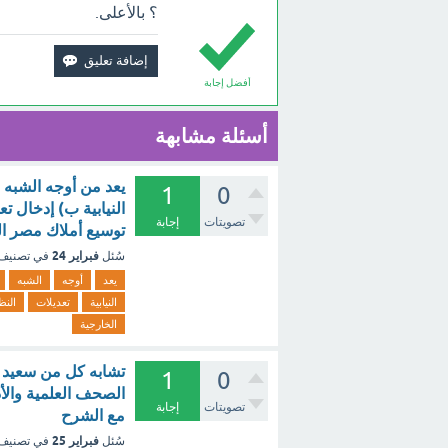
؟ بالأعلى.
أفضل إجابة
أسئلة مشابهة
يعد من أوجه الشبه 
1
0
النيابية ب) إدخال ت
تصويتات
إجابة
توسيع أملاك مصر ال
فبراير 24
سُئل
في تصنيف
يعد
أوجه
الشبه
النيابية
تعديلات
النظ
الخارجية
تشابه كل من سعيد با
1
0
الصحف العلمية والأدب
تصويتات
إجابة
مع الشرح
فبراير 25
سُئل
في تصنيف