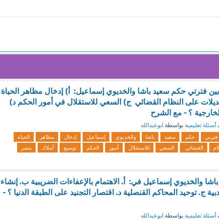
بين فترتي حكم سعيد باشا والخديوي إسماعيل: أ) إدخال مظاهر الحياة
عديلات على النظام القضائي ج) السعي للاستقلال في أمور الحكم د)
خارجية ؟ - مع الشرح
أسئلة تعليمية
بواسطة
ابوعبدالله
فترتي
حكم
سعيد
باشا
والخديوي
إسماعيل
إدخال
مظاهر
الحياة
ام
القضائي
السعي
للاستقلال
أمور
الحكم
توسيع
أملاك
مصر
شا والخديوي إسماعيل في: أ. الاهتمام بالإعفاءات الضريبية ب. إنشاء
ية ج. توحيد المحاكم القنصلية د. اقتصار التجنيد على الطبقة الدنيا ؟ -
أسئلة تعليمية
بواسطة
ابوعبدالله