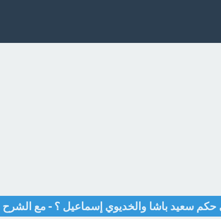
 حكم سعيد باشا والخديوي إسماعيل ؟ - مع الشرح