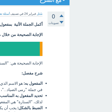
- مع الشرح
سُئل
فبراير 24
في تصنيف
أسئلة تع
0
تصويتات
أكمل الجملة الأتية بمفعول 
الإجابة الصحيحة من خلال 
الإجابة الصحيحة هي: "السنار
شرح مفصل:
المفعول به:
هو الاسم الذي 
في جملة "رمى الصياد..."،
تحديد المفعول به المناسب:
لذلك، "السنارة" هي المفعو
الضبط بالشكل:
يجب أن يكون