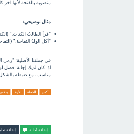
منصوبة بالفتحة لأنها آخر كل
مثال توضيحي:
"قرأ الطالبُ الكتابَ." (ال
"أكل الولدُ التفاحةَ." (الت
في جملتنا الأصلية: "رمى ال
اذا كان لديك إجابة افضل ا
مناسب، مع ضبطه بالشكل: رمى
أكمل
الجملة
الأتية
بمفعو