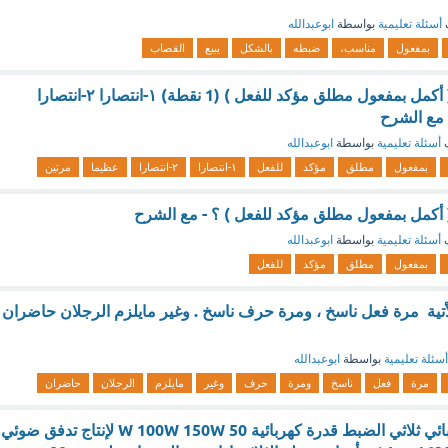
أسئلة تعليمية
بواسطة
ابوعبدالله
بمفعول
مناسب،
ضبطه
بالشكل
يبيع
القصاب
انتصر الجيش ........( أكمل بمفعول مطلق مؤكد للفعل ) (1 نقطة) ١-انتصارا ٢-انتصارا
ف
أسئلة تعليمية
بواسطة
ابوعبدالله
بمفعول
مطلق
مؤكد
للفعل
١-انتصارا
٢-انتصارا
عظيما
مرتين
.( أكمل بمفعول مطلق مؤكد للفعل ) ؟ - مع الشرح
ف
أسئلة تعليمية
بواسطة
ابوعبدالله
بمفعول
مطلق
مؤكد
للفعل
أتية مرة فعل ناسخ ، ومرة حرف ناسخ . وغير مايلزم الرجلان حاضران
أسئلة تعليمية
بواسطة
ابوعبدالله
مرة
فعل
ناسخ
ومرة
حرف
وغير
مايلزم
الرجلان
حاضران
يستهلك مصباح كهربائي ثلاثي الضبط قدرة كهربائية W 100W 150W 50 لإنتاج تدفق ضوئي