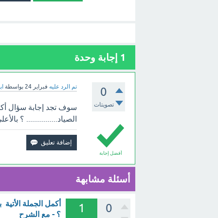
1
إجابة وحدة
تم الرد عليه
فبراير 24
بواسطة
اب
0
تصويتات
سوف تجد إجابة سؤال أكم
الصياد................ ؟ بالأعل
أفضل إجابة
أسئلة مشابهة
أكمل الجملة الأتية 
1
0
؟ - مع الشرح