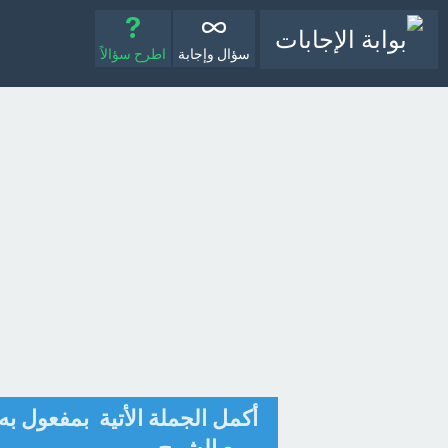
سؤال وإجابة
اطرح سؤالاً
أكمل الجملة الأتية بمفعول به 