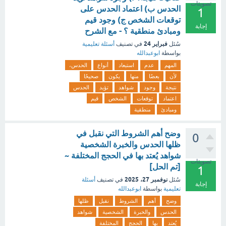
تصويتات
الحدس ب) اعتماد الحدس على
1
توقعات الشخص ج) وجود قيم
إجابة
ومبادئ منطقية ؟ - مع الشرح
فبراير 24
سُئل
في تصنيف
أسئلة تعليمية
بواسطة
ابوعبدالله
المهم
عدم
استبعاد
أنواع
الحدس،
لأن
بعضًا
منها
يكون
صحيحًا
نتيجة
وجود
شواهد
تؤيد
الحدس
اعتماد
توقعات
الشخص
قيم
ومبادئ
منطقية
وضح أهم الشروط التي نقبل في
0
ظلها الحدس والخبرة الشخصية
شواهد يُعتد بها في الحجج المختلفة ~
تصويتات
[تم الحل]
1
نوفمبر 27، 2025
سُئل
في تصنيف
أسئلة
إجابة
تعليمية
بواسطة
ابوعبدالله
وضح
أهم
الشروط
نقبل
ظلها
الحدس
والخبرة
الشخصية
شواهد
يُعتد
بها
الحجج
المختلفة