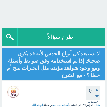
اطرح سؤالاً
لا نستبعد كل أنواع الحدس لأنه قد يكون
صحيحًا إذا تم استخدامه وفق ضوابط وأسئلة
ومع وجود شواهد مؤيدة مثل الخبرات صح أم
خطأ ؟ - مع الشرح
0
تصويتات
سُئل
فبراير 24
في تصنيف
أسئلة تعليمية
بواسطة
ابوعبدالله