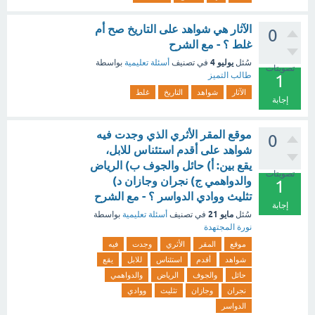
الآثار هي شواهد على التاريخ صح أم
0
غلط ؟ - مع الشرح
يوليو 4
سُئل
في تصنيف
أسئلة تعليمية
بواسطة
تصويتات
طالب التميز
1
الآثار
شواهد
التاريخ
غلط
إجابة
موقع المقر الأثري الذي وجدت فيه
0
شواهد على أقدم استئناس للابل،
يقع بين: أ) حائل والجوف ب) الرياض
تصويتات
والدواهمي ج) نجران وجازان د)
1
تثليث ووادي الدواسر ؟ - مع الشرح
إجابة
مايو 21
سُئل
في تصنيف
أسئلة تعليمية
بواسطة
نورة المجتهدة
موقع
المقر
الأثري
وجدت
فيه
شواهد
أقدم
استئناس
للابل
يقع
حائل
والجوف
الرياض
والدواهمي
نجران
وجازان
تثليث
ووادي
الدواسر