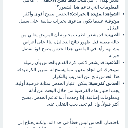
أشعر بهذا؟"، "هل هناك نمط معين ألاحظه؟"، "ما هي
المعلومات التي تدعم هذا الشعور؟".
الشواهد المؤيدة (الخبرات):
الحدس يصبح أقوى وأكثر
موثوقية عندما يكون مدعومًا بخبرات سابقة. على سبيل
المثال:
الطبيب:
قد يشعر الطبيب بخبرته أن المريض يعاني من
حالة معينة قبل ظهور نتائج التحاليل، بناءً على أعراض
مشابهة رأها في الماضي. هذا الحدس يصبح قويًا بفضل
خبرته.
اللاعب:
قد يشعر لاعب كرة القدم بالحدس بأن زميله
سيتحرك في اتجاه معين، مما يسمح له بتمرير الكرة بدقة.
هذا الحدس ناتج عن التدريب والتكرار.
الحدس كفرضية:
يمكن اعتبار الحدس بمثابة فرضية أولية.
يجب اختبار هذه الفرضية من خلال البحث عن أدلة
ومعلومات إضافية. إذا وجدت أدلة تدعم الحدس، يصبح
أكثر قبولاً. وإذا لم تجد، يجب التخلي عنه.
باختصار، الحدس ليس خطأً في حد ذاته، ولكنه يحتاج إلى