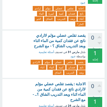
إجابة
عبود
اجابة
تقلص
عضلي
مؤلم
إرادي
ناتج
فقدان
كمية
كبيرة
الماء
أثناء
وبعد
التدريب
الشاق
الجو
الحار؟
يقصد تقلص عضلي مؤلم لاارادي
0
ناتج عن فقدان كمية من الماء اثناء
وبعد التدريب الشاق ؟ - مع الشرح
تصويتات
1
مارس 31
سُئل
في تصنيف
أسئلة تعليمية
بواسطة
عبود
إجابة
يقصد
تقلص
عضلي
مؤلم
لاارادي
ناتج
فقدان
كمية
الماء
اثناء
وبعد
التدريب
الشاق
الاجابة : يقصد تقلص عضلي مؤلم
0
لاارادي ناتج عن فقدان كمية من
الماء اثناء وبعد التدريب الشاق ؟.. -
تصويتات
مع الشرح
1
مارس 24
سُئل
في تصنيف
أسئلة تعليمية