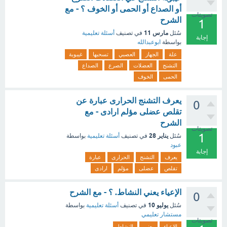
أو الصداع أو الحمى أو الخوف ؟ - مع
تصويتات
الشرح
1
مارس 11
سُئل
في تصنيف
أسئلة تعليمية
إجابة
بواسطة
ابوعبدالله
علة
الجهاز
العصبي
تسحبها
غيبوبة
التشنج
العضلات
الصرع
الصداع
الحمى
الخوف
يعرف التشنج الحرارى عبارة عن
0
تقلص عضلى مؤلم ارادى - مع
الشرح
تصويتات
1
يناير 28
سُئل
في تصنيف
أسئلة تعليمية
بواسطة
عبود
إجابة
يعرف
التشنج
الحرارى
عبارة
تقلص
عضلى
مؤلم
ارادى
الإعياء يعني النشاط. ؟ - مع الشرح
0
يوليو 10
سُئل
في تصنيف
أسئلة تعليمية
بواسطة
مستشار تعليمي
تصويتات
الإعياء
يعني
النشاط