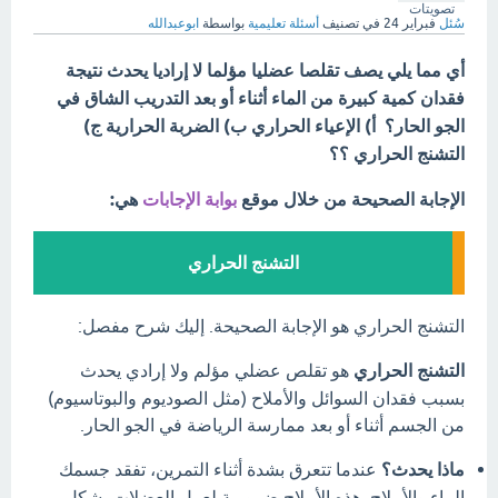
تصويتات
سُئل
فبراير 24
في تصنيف
أسئلة تعليمية
بواسطة
ابوعبدالله
أي مما يلي يصف تقلصا عضليا مؤلما لا إراديا يحدث نتيجة
فقدان كمية كبيرة من الماء أثناء أو بعد التدريب الشاق في
الجو الحار؟ أ) الإعياء الحراري ب) الضربة الحرارية ج)
التشنج الحراري ؟؟
الإجابة الصحيحة من خلال موقع
بوابة الإجابات
هي:
التشنج الحراري
التشنج الحراري هو الإجابة الصحيحة. إليك شرح مفصل:
التشنج الحراري
هو تقلص عضلي مؤلم ولا إرادي يحدث
بسبب فقدان السوائل والأملاح (مثل الصوديوم والبوتاسيوم)
من الجسم أثناء أو بعد ممارسة الرياضة في الجو الحار.
ماذا يحدث؟
عندما تتعرق بشدة أثناء التمرين، تفقد جسمك
الماء والأملاح. هذه الأملاح ضرورية لعمل العضلات بشكل