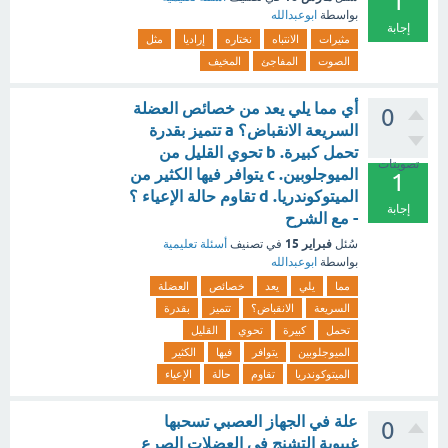
1
بواسطة
ابوعبدالله
إجابة
مثيرات
الانتباه
نختاره
إراديا
مثل
الصوت
المفاجئ
المخيف
أي مما يلي يعد من خصائص العضلة
0
السريعة الانقباض؟ a تتميز بقدرة
تحمل كبيرة. b تحوي القليل من
تصويتات
الميوجلوبين. c يتوافر فيها الكثير من
1
الميتوكوندريا. d تقاوم حالة الإعياء ؟
إجابة
- مع الشرح
فبراير 15
سُئل
في تصنيف
أسئلة تعليمية
بواسطة
ابوعبدالله
مما
يلي
يعد
خصائص
العضلة
السريعة
الانقباض؟
تتميز
بقدرة
تحمل
كبيرة
تحوي
القليل
الميوجلوبين
يتوافر
فيها
الكثير
الميتوكوندريا
تقاوم
حالة
الإعياء
علة في الجهاز العصبي تسحبها
0
غيبوبة التشنج في العضلات الصرع