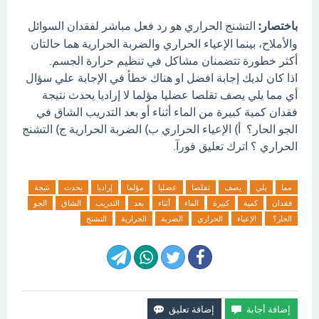
باختصار:
التشنج الحراري هو رد فعل مباشر لفقدان السوائل
والأملاح، بينما الإعياء الحراري والضربة الحرارية هما حالتان
أكثر خطورة تتضمنان مشاكل في تنظيم حرارة الجسم.
اذا كان لديك إجابة افضل او هناك خطأ في الإجابة علي سؤال
أي مما يلي يصف تقلصا عضليا مؤلما لا إراديا يحدث نتيجة
فقدان كمية كبيرة من الماء أثناء أو بعد التدريب الشاق في
الجو الحار؟ أ) الإعياء الحراري ب) الضربة الحرارية ج) التشنج
الحراري ؟ اترك تعليق فورآ.
مما
يلي
يصف
تقلصا
عضليا
مؤلما
إراديا
يحدث
نتيجة
فقدان
كمية
كبيرة
الماء
أثناء
بعد
التدريب
الشاق
الجو
الحار؟
الإعياء
الحراري
الضربة
الحرارية
التشنج