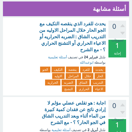
أسئلة مشابهة
يحدث للفرد الذي ينقصه التكيف مع
0
الجو الحار خلال المراحل الاوليه من
التدريب الشاق : الضربه الحراريه أو
تصويتات
الاعياء الحراري أو التشنج الحراري
1
؟ - مع الشرح
إجابة
فبراير 24
سُئل
في تصنيف
أسئلة تعليمية
بواسطة
ابوعبدالله
يحدث
للفرد
ينقصه
التكيف
الجو
الحار
خلال
المراحل
الاوليه
التدريب
الشاق
الضربه
الحراريه
الاعياء
الحراري
التشنج
اجابة : هو تقلص عضلي مؤلم لا
0
إرادي ناتج عن فقدان كمية كبيرة
من الماء أثناء وبعد التدريب الشاق
تصويتات
في الجو الحار؟ ؟ - مع الشرح
1
أبريل 2
سُئل
في تصنيف
أسئلة تعليمية
بواسطة