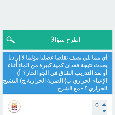
اطرح سؤالاً
أي مما يلي يصف تقلصا عضليا مؤلما لا إراديا
يحدث نتيجة فقدان كمية كبيرة من الماء أثناء
أو بعد التدريب الشاق في الجو الحار؟ أ)
الإعياء الحراري ب) الضربة الحرارية ج) التشنج
الحراري ؟ - مع الشرح
0