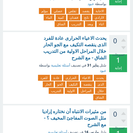
إجابة
بواسطة
عبود
الاجابة
يقصد
تقلص
عضلي
مؤلم
لاارادي
ناتج
فقدان
كمية
الماء
اثناء
وبعد
التدريب
الشاق
يحدث الاعياء الحرارى عادة للفرد
0
الذى ينقصه التكيف مع الجو الحار
خلال المراحل الاولية من التدريب
تصويتات
الشاق - مع الشرح
1
يناير 31
سُئل
في تصنيف
أسئلة تعليمية
بواسطة
إجابة
عبود
يحدث
الاعياء
الحرارى
عادة
للفرد
الذى
ينقصه
التكيف
الجو
الحار
خلال
المراحل
الاولية
التدريب
الشاق
من مثيرات الانتباه أن نختاره إراديا
0
مثل الصوت المفاجئ المخيف ؟ -
مع الشرح
تصويتات
مارس 16
سُئل
في تصنيف
أسئلة تعليمية