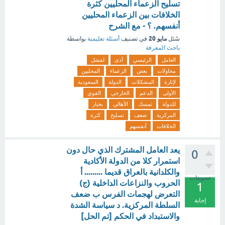
تسليح الزعماء المحليين كثرة
الخلافات بين الزعماء المحليين
أنفسهم. ؟ - مع الشرح
مايو 20
سُئل
في تصنيف
أسئلة تعليمية
بواسطة
باحث المعرفة
العامل
الرئيسي
أدى
لفشل
محاولات
بعض
الزعماء
المحليين
لإثارة
المشكلات
الدولة
السعودية
الأولى
الدعم
الخارجي
القوي
للدولة
تمسك
الأهالي
بخيار
المركزية
ضعف
تسليح
كثرة
الخلافات
أنفسهم
يعد العامل المشترك الذي حال دون
0
استمرار كلا من الدولة الأكادية
والكلدانية بالعراق قديما ......... أ
تصويتات
الحروب والنزاعات الداخلية (ج)
1
التعرض لهجمات الفرس ب ضعف
إجابة
السلطة المركزية. د سياسة الشدة
والاستبداد في الحكم [تم الحل]