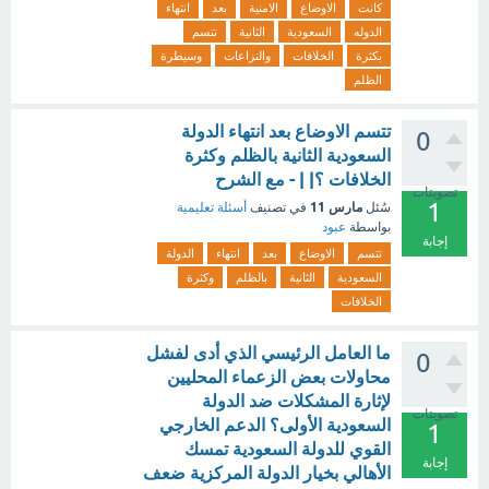
كانت
الاوضاع
الامنية
بعد
انتهاء
الدوله
السعودية
الثانية
تتسم
بكثرة
الخلافات
والنزاعات
وسيطرة
الظلم
تتسم الاوضاع بعد انتهاء الدولة
0
السعودية الثانية بالظلم وكثرة
الخلافات ؟| | - مع الشرح
تصويتات
1
مارس 11
سُئل
في تصنيف
أسئلة تعليمية
بواسطة
عبود
إجابة
تتسم
الاوضاع
بعد
انتهاء
الدولة
السعودية
الثانية
بالظلم
وكثرة
الخلافات
ما العامل الرئيسي الذي أدى لفشل
0
محاولات بعض الزعماء المحليين
لإثارة المشكلات ضد الدولة
تصويتات
السعودية الأولى؟ الدعم الخارجي
1
القوي للدولة السعودية تمسك
إجابة
الأهالي بخيار الدولة المركزية ضعف