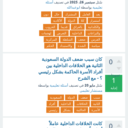
سبتمبر 26، 2025
سُئل
في تصنيف
أسئلة
تعليمية
بواسطة
ابوعبدالله
يعد
العامل
المشترك
حال
دون
استمرار
كلا
الدولة
الأكادية
والكلدانية
بالعراق
قديما
الحروب
والنزاعات
الداخلية
التعرض
لهجمات
الفرس
ضعف
السلطة
المركزية
سياسة
الشدة
والاستبداد
الحكم
كان سبب ضعف الدولة السعودية
0
الثانية هو الخلافات الداخلية بين
أفراد الأسرة الحاكمة بشكل رئيسي
تصويتات
؟ - مع الشرح
1
مايو 20
سُئل
في تصنيف
أسئلة تعليمية
بواسطة
إجابة
مستشار تعليمي
سبب
ضعف
الدولة
السعودية
الثانية
الخلافات
الداخلية
أفراد
الأسرة
الحاكمة
بشكل
رئيسي
كانت الخلافات الداخلية عاملاً
0