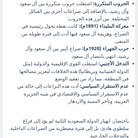
الحروب المتكررة:
اشتعلت حروب متكررة بين آل سعود
وآل رشيد، بالإضافة إلى صراعات أخرى بين القبائل
المختلفة. من أبرز هذه الحروب:
معركة المليداء (1891م):
كانت نقطة تحول رئيسية في
الصراع، وهزيمة آل سعود فيها أدت إلى فترة طويلة من
المنفى.
حرب الجهراء (1920م):
صراع كبير بين آل سعود وآل
رشيد، انتهى بانتصار آل سعود.
التدخل الأجنبي:
استغلت القوى الإقليمية والدولية (مثل
الدولة العثمانية وبريطانيا) هذه الخلافات لتعزيز مصالحها
في المنطقة، مما زاد من تعقيد الوضع.
عدم الاستقرار السياسي:
أدت هذه النزاعات إلى حالة من
عدم الاستقرار السياسي والاقتصادي في شبه الجزيرة
العربية، وتأخر التنمية والازدهار.
باختصار، انهيار الدولة السعودية الثانية لم يؤدِ إلى فراغ
سلطوي هادئ، بل إلى فترة مضطربة من الصراعات الداخلية
والتدخلات الخارجية.