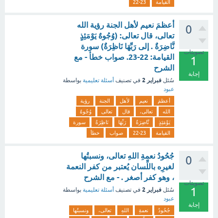
القيامة
22-23
أعظمَ نعيم لأهل الجنة رؤية الله
0
تعالى، قال تعالى: (وُجُوهٌ يَوْمَئِذٍ
نَّاضِرَةٌ . إلى رَبِّهَا نَاظِرَةٌ) سورة
تصويتات
القيامة: 22-23. صواب خطأ - مع
1
الشرح
إجابة
فبراير 2
سُئل
في تصنيف
أسئلة تعليمية
بواسطة
عبود
أعظمَ
نعيم
لأهل
الجنة
رؤية
الله
تعالى،
قال
تعالى
وُجُوهٌ
يَوْمَئِذٍ
نَّاضِرَةٌ
رَبِّهَا
نَاظِرَةٌ
سورة
القيامة
22-23
صواب
خطأ
جُحُودُ نعمةِ اللهِ تعالى، ونسبتُها
0
لغيرِه باللِّسان يُعتبر من كفر النعمة
، وهو كفر أصغر . - مع الشرح
تصويتات
1
فبراير 2
سُئل
في تصنيف
أسئلة تعليمية
بواسطة
عبود
إجابة
جُحُودُ
نعمةِ
اللهِ
تعالى،
ونسبتُها