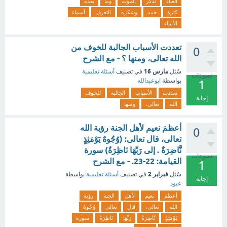
العباد
تذكر
الموت
وما
بعده
كثرة
حمد
وشكره
التعرف
أسماء
الأنبياء
تعددت الأسباب الجالبة للخوف من
0
الله تعالى، ومنها ؟ - مع الشرح
مارس 16
سُئل
في تصنيف
أسئلة تعليمية
تصويتات
بواسطة
ابوعبدالله
1
تعددت
الأسباب
الجالبة
للخوف
إجابة
الله
تعالى،
ومنها
أعظمَ نعيم لأهل الجنة رؤية الله
0
تعالى، قال تعالى: (وُجُوهٌ يَوْمَئِذٍ
نَّاضِرَةٌ . إلى رَبِّهَا نَاظِرَةٌ) سورة
تصويتات
القيامة: 22-23. - مع الشرح
1
فبراير 2
سُئل
في تصنيف
أسئلة تعليمية
بواسطة
إجابة
عبود
أعظمَ
نعيم
لأهل
الجنة
رؤية
الله
تعالى،
قال
تعالى
وُجُوهٌ
يَوْمَئِذٍ
نَّاضِرَةٌ
رَبِّهَا
نَاظِرَةٌ
سورة