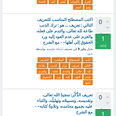
لغيرِه
باللِّسان
يُعتبر
كفر
النعمة
وهو
أصغر
اكتب المصطلح المناسب للتعريف
0
التالي : تعريف ... هو : ترك الذنب
طاعة لله تعالى، والندم على فعله،
تصويتات
والعزم على عدم العود إليه ورد
1
الحقوق إلى أهلها~ - مع الشرح
إجابة
يناير 8
سُئل
في تصنيف
أسئلة تعليمية
بواسطة
عبود
اكتب
المصطلح
المناسب
للتعريف
التالي
تعريف
ترك
الذنب
طاعة
لله
تعالى،
والندم
فعله،
والعزم
عدم
العود
إليه
ورد
الحقوق
أهلها
تعريف الذِّكْر: تمجيدُ الله تعالى،
0
وتقديسه، وتسبيحُه وتهليلُه، والثناء
عليه بجميع محامده، وتلاوةُ كتابه~ -
تصويتات
مع الشرح
1