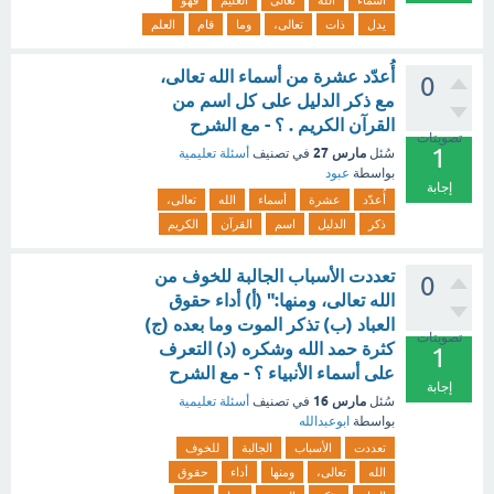
أسماء
الله
تعالى
العليم
فهو
يدل
ذات
تعالى،
وما
قام
العلم
أُعدّد عشرة من أسماء الله تعالى،
0
مع ذكر الدليل على كل اسم من
القرآن الكريم . ؟ - مع الشرح
تصويتات
1
مارس 27
سُئل
في تصنيف
أسئلة تعليمية
بواسطة
عبود
إجابة
أُعدّد
عشرة
أسماء
الله
تعالى،
ذكر
الدليل
اسم
القرآن
الكريم
تعددت الأسباب الجالبة للخوف من
0
الله تعالى، ومنها:" (أ) أداء حقوق
العباد (ب) تذكر الموت وما بعده (ج)
تصويتات
كثرة حمد الله وشكره (د) التعرف
1
على أسماء الأنبياء ؟ - مع الشرح
إجابة
مارس 16
سُئل
في تصنيف
أسئلة تعليمية
بواسطة
ابوعبدالله
تعددت
الأسباب
الجالبة
للخوف
الله
تعالى،
ومنها
أداء
حقوق