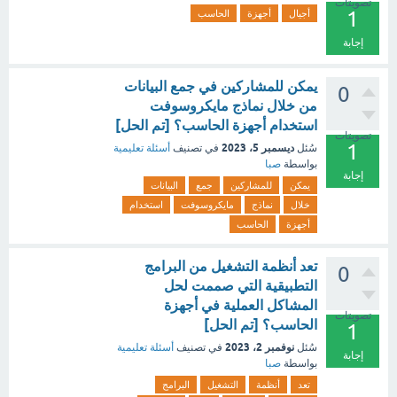
تصويتات
1
أجيال
أجهزة
الحاسب
إجابة
يمكن للمشاركين في جمع البيانات
0
من خلال نماذج مايكروسوفت
استخدام أجهزة الحاسب؟ [تم الحل]
تصويتات
1
ديسمبر 5، 2023
سُئل
في تصنيف
أسئلة تعليمية
بواسطة
صبا
إجابة
يمكن
للمشاركين
جمع
البيانات
خلال
نماذج
مايكروسوفت
استخدام
أجهزة
الحاسب
تعد أنظمة التشغيل من البرامج
0
التطبيقية التي صممت لحل
المشاكل العملية في أجهزة
تصويتات
الحاسب؟ [تم الحل]
1
نوفمبر 2، 2023
سُئل
في تصنيف
أسئلة تعليمية
إجابة
بواسطة
صبا
تعد
أنظمة
التشغيل
البرامج