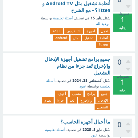
أنظمة تشغيل مثل Android TV و
Tizen؟ - مع الشرح
تصويتات
1
يناير 15
سُئل
في تصنيف
أسئلة تعليمية
بواسطة
ابوعبدالله
إجابة
تعمل
أجهزة
التليفزيون
الذكية
أنظمة
تشغيل
مثل
android
tizen؟
جميع برامج تشغيل أجهزة الإدخال
0
والإخراج تُعد جزءا من نظام
التشغيل
تصويتات
1
أغسطس 28، 2024
سُئل
في تصنيف
أسئلة
تعليمية
بواسطة
عبود
إجابة
جميع
برامج
تشغيل
أجهزة
الإدخال
والإخراج
تُعد
جزءا
نظام
التشغيل
ما أجيال أجهزة الحاسب؟
0
مايو 5، 2025
سُئل
في تصنيف
أسئلة تعليمية
بواسطة
عبود