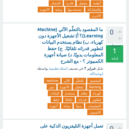
أنظمة
تشغيل
قادرة
الإتصال
والمشاركة
مستخدميها
وبقية
الأجهزة
الأخرى
ما المقصود بالتعلّم الآلي (Machine
0
Learning)؟ أ) تشغيل الأجهزة دون
كهرباء. ب) نظام يستخدم البيانات
تصويتات
لتطوير قدراته تلقائيًا. ج) حفظ
1
المعلومات يدويًا. د) صيانة أجهزة
إجابة
الكمبيوتر ؟ - مع الشرح
فبراير 7
سُئل
في تصنيف
أسئلة تعليمية
بواسطة
ابوعبدالله
المقصود
بالتعلّم
الآلي
machine
learning
تشغيل
الأجهزة
دون
كهرباء
نظام
يستخدم
البيانات
لتطوير
قدراته
تلقائيًا
حفظ
المعلومات
يدويًا
صيانة
أجهزة
الكمبيوتر
تعمل أجهزة التليفزيون الذكية على
0