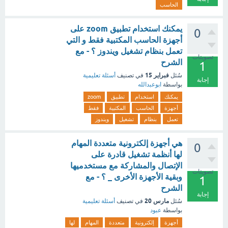
الحاسب
يمكنك استخدام تطبيق zoom على
0
أجهزة الحاسب المكتبية فقط و التي
تعمل بنظام تشغيل ويندوز ؟ - مع
تصويتات
الشرح
1
فبراير 15
سُئل
في تصنيف
أسئلة تعليمية
إجابة
بواسطة
ابوعبدالله
يمكنك
استخدام
تطبيق
zoom
أجهزة
الحاسب
المكتبية
فقط
تعمل
بنظام
تشغيل
ويندوز
هي أجهزة إلكترونية متعددة المهام
0
لها أنظمة تشغيل قادرة على
الإتصال والمشاركة مع مستخدميها
تصويتات
وبقية الأجهزة الأخرى _ ؟ - مع
1
الشرح
إجابة
مارس 20
سُئل
في تصنيف
أسئلة تعليمية
بواسطة
عبود
أجهزة
إلكترونية
متعددة
المهام
لها