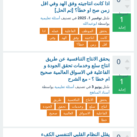
اذا كانت انتاجيته وفق الهد وفي اقل
زمن صح او خطأ؟ [تم الحل]
تصويتات
1
نوفمبر 1، 2025
سُئل
في تصنيف
أسئلة تعليمية
بواسطة
ابوعبدالله
إجابة
يحقق
الموظف
الفاعلية
عمله
اذا
كانت
انتاجيته
وفق
الهد
وفي
اقل
زمن
خطأ؟
يحقق الانتاج التنافسية عن طريق
0
انتاج سلع وخدمات تحقق الجودة و
الفاعلية في الاسواق العالمية صحيح
تصويتات
ام خطا ؟ - مع الشرح
1
يونيو 3
سُئل
في تصنيف
أسئلة تعليمية
بواسطة
إجابة
أستاذ المناهج
يحقق
الانتاج
التنافسية
طريق
انتاج
سلع
وخدمات
تحقق
الجودة
الفاعلية
الاسواق
العالمية
صحيح
خطا
يقلل النظام القلبي التنفسي الكفء