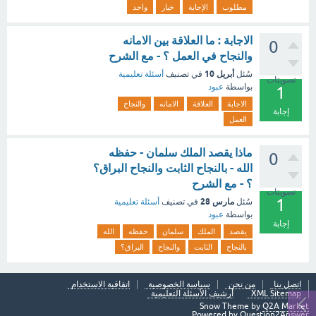
مطلوب
الإجابة
خيار
واحد
الاجابة : ما العلاقة بين الامانه
0
والنجاح في العمل ؟ - مع الشرح
أبريل 10
سُئل
في تصنيف
أسئلة تعليمية
تصويتات
بواسطة
عبود
1
الاجابة
العلاقة
الامانه
والنجاح
إجابة
العمل
ماذا يقصد الملك سلمان - حفظه
0
الله - بالنجاح الثابت والنجاح البراق؟
؟ - مع الشرح
تصويتات
1
مارس 28
سُئل
في تصنيف
أسئلة تعليمية
بواسطة
عبود
إجابة
يقصد
الملك
سلمان
حفظه
الله
بالنجاح
الثابت
والنجاح
البراق؟
اتصل بنا
من نحن
سياسة الخصوصية
اتفاقية الاستخدام
XML Sitemap
أرشيف الأسئلة التعليمية
Snow Theme by
Q2A Market
Powered by
Question2Answer