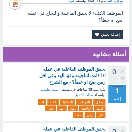
تم الرد عليه
مايو 15، 2025
بواسطة
عبود
الموظف الكفء لا يحقق الفاعلية والنجاح في عمله
صح ام خطأ؟
أسئلة مشابهة
يحقق الموظف الفاعلية في عمله
0
اذا كانت انتاجيته وفق الهد وفي اقل
زمن صح او خطأ؟ - مع الشرح
تصويتات
1
13 ساعات
سُئل
منذ
في تصنيف
أسئلة تعليمية
بواسطة
طالب التميز
إجابة
يحقق
الموظف
الفاعلية
عمله
اذا
كانت
انتاجيته
وفق
الهد
وفي
اقل
زمن
خطأ
يحقق الموظف الفاعلية في عمله
0