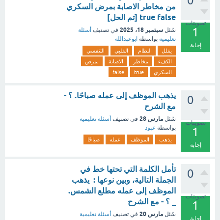
0
من مخاطر الاصابة بمرض السكري
true false [تم الحل]
تصويتات
1
سبتمبر 18، 2025
سُئل
في تصنيف
أسئلة
تعليمية
بواسطة
ابوعبدالله
إجابة
يقلل
النظام
القلبي
التنفسي
الكفء
مخاطر
الاصابة
بمرض
السكري
true
false
يذهب الموظف إلى عمله صباحًا. ؟ -
0
مع الشرح
مارس 28
سُئل
في تصنيف
أسئلة تعليمية
تصويتات
بواسطة
عبود
1
يذهب
الموظف
عمله
صباحًا
إجابة
تأمل الكلمة التي تحتها خط في
0
الجملة التالية، وبين نوعها : يذهب
الموظف إلى عمله مطلع الشمس.
تصويتات
_ ؟ - مع الشرح
1
مارس 20
سُئل
في تصنيف
أسئلة تعليمية
إجابة