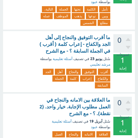
بواسطة
عبود
تأمل
الكلمة
تحتها
الجملة
التالية،
وبين
نوعها
يذهب
الموظف
عمله
مطلع
الشمس
ما أقرب التوفيق والنجاح إلى أهل
0
الجد والكفاح - إعراب كلمة ( أقرب )
في الجملة السابقة ؟ - مع الشرح
تصويتات
1
يونيو 23
سُئل
في تصنيف
أسئلة تعليمية
بواسطة
مرشد تعليمي
إجابة
أقرب
التوفيق
والنجاح
أهل
الجد
والكفاح
إعراب
كلمة
الجملة
السابقة
ما العلاقة بين الامانه والنجاح في
0
العمل مطلوب الإجابة. خيار واحد. (2
نقطة). ؟ - مع الشرح
تصويتات
1
أبريل 19
سُئل
في تصنيف
أسئلة تعليمية
بواسطة
عبود
إجابة
العلاقة
الامانه
والنجاح
العمل