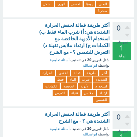
البدني
يوميًا
لخفض
الوزن
بشكل
صحي؟
أكثر طريقة فعالة لخفض الحرارة
0
الشديدة هي: أ) شرب الماء فقط ب)
استخدام الأدوية الخافضة مع
تصويتات
الكمادات ج) ارتداء ملابس ثقيلة د)
1
التعرض للشمس ؟ - مع الشرح
إجابة
فبراير 20
سُئل
في تصنيف
أسئلة تعليمية
بواسطة
ابوعبدالله
أكثر
طريقة
فعالة
لخفض
الحرارة
الشديدة
شرب
الماء
فقط
استخدام
الأدوية
الخافضة
الكمادات
ارتداء
ملابس
ثقيلة
التعرض
للشمس
أكثر طريقة فعالة لخفض الحرارة
0
الشديدة هي ؟ - مع الشرح
فبراير 20
سُئل
في تصنيف
أسئلة تعليمية
تصويتات
بواسطة
ابوعبدالله
1