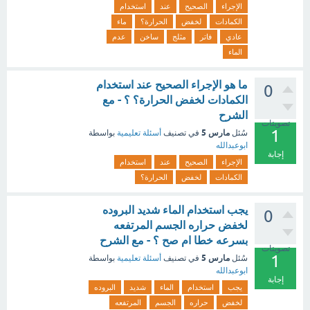
الإجراء
الصحيح
عند
استخدام
الكمادات
لخفض
الحرارة؟
ماء
عادي
فاتر
مثلج
ساخن
عدم
الماء
ما هو الإجراء الصحيح عند استخدام
0
الكمادات لخفض الحرارة؟ ؟ - مع
الشرح
تصويتات
1
مارس 5
سُئل
في تصنيف
أسئلة تعليمية
بواسطة
ابوعبدالله
إجابة
الإجراء
الصحيح
عند
استخدام
الكمادات
لخفض
الحرارة؟
يجب استخدام الماء شديد البروده
0
لخفض حراره الجسم المرتفعه
بسرعه خطا ام صح ؟ - مع الشرح
تصويتات
1
مارس 5
سُئل
في تصنيف
أسئلة تعليمية
بواسطة
ابوعبدالله
إجابة
يجب
استخدام
الماء
شديد
البروده
لخفض
حراره
الجسم
المرتفعه