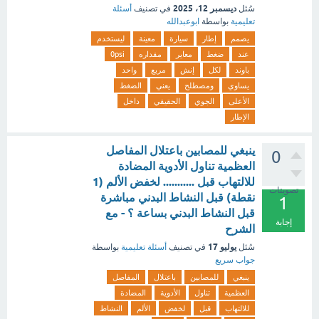
ديسمبر 12، 2025
سُئل
في تصنيف
أسئلة
تعليمية
بواسطة
ابوعبدالله
يصمم
إطار
سيارة
معينة
ليستخدم
عند
ضغط
معاير
مقداره
0psi
باوند
لكل
إنش
مربع
واحد
يساوي
ومصطلح
يعني
الضغط
الأعلى
الجوي
الحقيقي
داخل
الإطار
ينبغي للمصابين باعتلال المفاصل
0
العظمية تناول الأدوية المضادة
للالتهاب قبل ........... لخفض الألم (1
تصويتات
نقطة) قبل النشاط البدني مباشرة
1
قبل النشاط البدني بساعة ؟ - مع
إجابة
الشرح
يوليو 17
سُئل
في تصنيف
أسئلة تعليمية
بواسطة
جواب سريع
ينبغي
للمصابين
باعتلال
المفاصل
العظمية
تناول
الأدوية
المضادة
للالتهاب
قبل
لخفض
الألم
النشاط