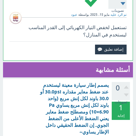
تصويتات
تم الرد عليه
مايو 15، 2025
بواسطة
عبود
تستعمل لخفض التيار الكهربائي إلى القدر المناسب
ليستخدم في المنازل؟
أسئلة مشابهة
يصمم إطار سيارة معينة ليستخدم
0
عند ضغط معاير مقداره 30.0psi أو
30.0 باوند لكل إنش مربع (واحد
تصويتات
باوند لكل إنش مربع يساوي Pa
1
10×6.90) ومصطلح ضغط معاير
إجابة
يعني الضغط الأعلى من الضغط
الجوي. إن الضغط الحقيقي داخل
الإطار يساوي~