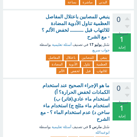
البدني
مباشرة
بساعة
ينبغي للمصابين باعتلال المفاصل
0
العظمية تناول الأدوية المضادة
للالتهاب قبل ........... لخفض الألم ؟
تصويتات
- مع الشرح
1
يوليو 17
سُئل
في تصنيف
أسئلة تعليمية
بواسطة
إجابة
جواب سريع
ينبغي
للمصابين
باعتلال
المفاصل
العظمية
تناول
الأدوية
المضادة
للالتهاب
قبل
لخفض
الألم
ما هو الإجراء الصحيح عند استخدام
0
الكمادات لخفض الحرارة؟ أ)
استخدام ماء عادي(فاتر) ب)
تصويتات
استخدام ماء مثلج ج) استخدام ماء
1
ساخن د) عدم استخدام الماء ؟ - مع
إجابة
الشرح
مارس 5
سُئل
في تصنيف
أسئلة تعليمية
بواسطة
ابوعبدالله