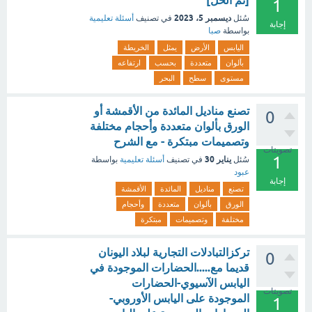
[تم الحل]
1
ديسمبر 5، 2023
سُئل
في تصنيف
أسئلة تعليمية
إجابة
بواسطة
صبا
اليابس
الأرض
يمثل
الخريطة
بألوان
متعددة
بحسب
ارتفاعه
مستوى
سطح
البحر
تصنع مناديل المائدة من الأقمشة أو
0
الورق بألوان متعددة وأحجام مختلفة
وتصميمات مبتكرة - مع الشرح
تصويتات
1
يناير 30
سُئل
في تصنيف
أسئلة تعليمية
بواسطة
عبود
إجابة
تصنع
مناديل
المائدة
الأقمشة
الورق
بألوان
متعددة
وأحجام
مختلفة
وتصميمات
مبتكرة
تركزالتبادلات التجارية لبلاد اليونان
0
قديما مع.....الحضارات الموجودة في
اليابس الآسيوي-الحضارات
تصويتات
الموجودة على اليابس الأوروبي-
1