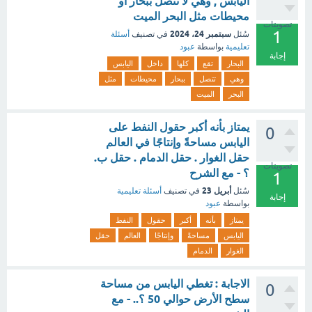
اليابس , وهي لا تتصل ببحار أو
محيطات مثل البحر الميت
تصويتات
1
سبتمبر 24، 2024
سُئل
في تصنيف
أسئلة
تعليمية
بواسطة
عبود
إجابة
البحار
تقع
كلها
داخل
اليابس
وهي
تتصل
ببحار
محيطات
مثل
البحر
الميت
يمتاز بأنه أكبر حقول النفط على
0
اليابس مساحةً وإنتاجًا في العالم
حقل الغوار . حقل الدمام . حقل ب.
تصويتات
؟ - مع الشرح
1
أبريل 23
سُئل
في تصنيف
أسئلة تعليمية
إجابة
بواسطة
عبود
يمتاز
بأنه
أكبر
حقول
النفط
اليابس
مساحةً
وإنتاجًا
العالم
حقل
الغوار
الدمام
الاجابة : تغطي اليابس من مساحة
0
سطح الأرض حوالي 50 ؟.. - مع