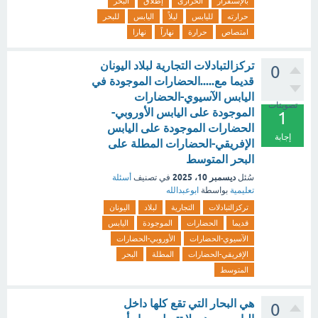
بالإستقرار
الحرارى
إطلاق
البحر
حرارته
لليابس
ليلاً
اليابس
للبحر
امتصاص
حرارة
نهاراً
نهارا
تركزالتبادلات التجارية لبلاد اليونان
0
قديما مع.....الحضارات الموجودة في
اليابس الآسيوي-الحضارات
تصويتات
الموجودة على اليابس الأوروبي-
1
الحضارات الموجودة على اليابس
إجابة
الإفريقي-الحضارات المطلة على
البحر المتوسط
ديسمبر 10، 2025
سُئل
في تصنيف
أسئلة
تعليمية
بواسطة
ابوعبدالله
تركزالتبادلات
التجارية
لبلاد
اليونان
قديما
الحضارات
الموجودة
اليابس
الآسيوي-الحضارات
الأوروبي-الحضارات
الإفريقي-الحضارات
المطلة
البحر
المتوسط
هي البحار التي تقع كلها داخل
0