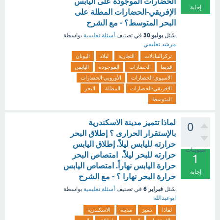
الحضارات الموجودة على اليابس
إجابة
الإفريقي-الحضارات المطلة على
البحر المتوسط؟ - مع الشرح
يوليو 30
سُئل
في تصنيف
أسئلة تعليمية
بواسطة
مرشد تعليمي
تركزالتبادلات
التجارية
لبلاد
اليونان
قديما
الحضارات
الموجودة
اليابس
الآسيوي-الحضارات
الأوروبي-الحضارات
الإفريقي-الحضارات
المطلة
البحر
المتوسط
لماذا تتميز مدينة الاسكندرية
0
بالإستقرار الحرارى ؟ إطلاق البحر
حرارته لليابس ليلاً. إطلاق اليابس
تصويتات
حرارته للبحر ليلاً. امتصاص البحر
1
حرارة اليابس نهاراً. امتصاص اليابس
إجابة
حرارة البحر نهارا ؟ - مع الشرح
فبراير 6
سُئل
في تصنيف
أسئلة تعليمية
بواسطة
ابوعبدالله
لماذا
تتميز
مدينة
الاسكندرية