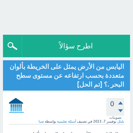
اطرح سؤالاً
اليابس من الأرض يمثل على الخريطة بألوان
متعددة بحسب ارتفاعه عن مستوى سطح
البحر .؟ [تم الحل]
0
تصويتات
سُئل
نوفمبر 7، 2023
في تصنيف
أسئلة تعليمية
بواسطة
صبا