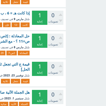
قيمة
تجعل
ثلاثية
إذا كانت هـ = 6 ، ب = -12 فإن قيمة هـ + ب = ....... أ) -18 ب) 18 ج) -6 د) 6 ؟ - مع الشرح
1
0
مارس 9
سُئل
في تصنيف
تصويتات
إجابة
كانت
-12
فإن
ق
1
0
ص=11 ؟ - مع الشرح
تصويتات
إجابة
مارس 8
سُئل
في تصنيف
المعادلة
2ص-7
29
1
0
الحل]
تصويتات
إجابة
نوفمبر 25، 2025
سُئل
في
قيمة
تجعل
ثلاثية
هل الجملة الآتية صائية أم خاطئة : ( 5 -3 9 -2 ) (
1
0
سبتمبر 1، 2025
سُئل
في 
تصويتات
إجابة
الجملة
الآتية
صائية