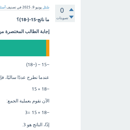
سُئل
يونيو 9، 2025
في تصنيف
أسئل
0
تصويتات
ما ناتج-15-(-18)؟
إجابة الطالب المختصرة م
)
18
−
(
−
15
−
عندما نطرح عددًا سالبًا، فإ
15
+
18
−
الآن نقوم بعملية الجمع:
3
=
15
+
18
−
إذًا، الناتج هو 3.