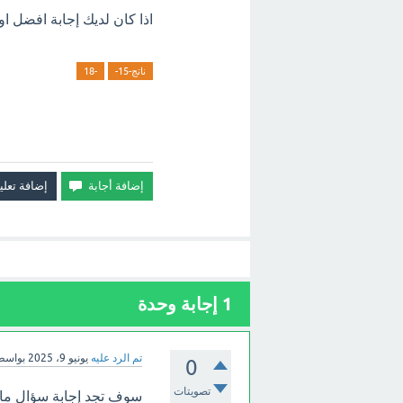
اذا كان لديك إجابة افضل او هناك خطأ 
ناتج-15-
-18
1
إجابة وحدة
تم الرد عليه
يونيو 9، 2025
بواسط
0
تصويتات
سوف تجد إجابة سؤال ما ناتج-15-(-18) ب