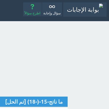
سؤال وإجابة
اطرح سؤالاً
ما ناتج-15-(-18) [تم الحل]