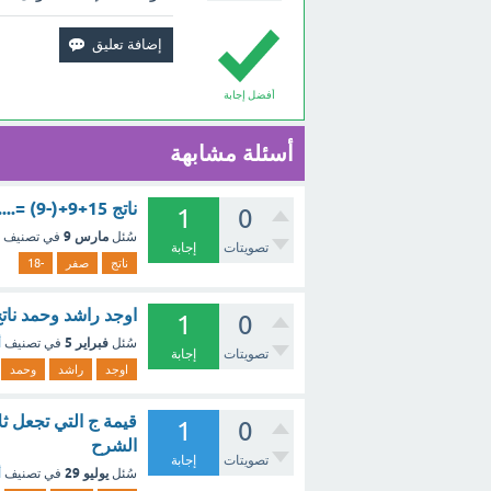
أفضل إجابة
أسئلة مشابهة
ناتج 15+9+(-9) =.........أ) صفر ب) -18 ج) 15 د) 24 ؟ - مع الشرح
1
0
مارس 9
سُئل
في تصنيف
تصويتات
إجابة
ناتج
صفر
-18
اوجد راشد وحمد ناتج -15 - (-18) فايهما على صواب ولماذا - م
1
0
فبراير 5
سُئل
في تصنيف
أ
تصويتات
إجابة
اوجد
راشد
وحمد
1
0
الشرح
تصويتات
إجابة
يوليو 29
سُئل
في تصنيف
أ