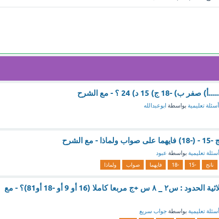
أسئلة تعليمية
بواسطة
ابوعبدالله
ع الشرح
سئلة تعليمية
بواسطة
عبود
ناتج
-15
-18
فايهما
صواب
ولماذا
قيمة ج التي تجعل ثلاثية الحدود : س٢ _ ٨ س +ج مربعا كاملا (16 أو 9 أو -18 أو81)؟ - مع
سئلة تعليمية
بواسطة
جواب سريع