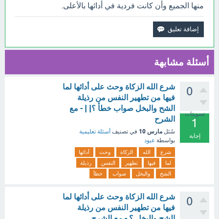
منها الجميع وأن كانت فردية في أدائها بالأعلى.
أسئلة مشابهة
شرع الله الزكاة وحث على أدائها لما
0
فيها من تطهير النفس من رذيلة
الشح والبخل صواب خطأ ؟| | - مع
تصويتات
الشرح
1
مارس 10
سُئل
في تصنيف
أسئلة تعليمية
إجابة
بواسطة
عبود
شرع
الله
الزكاة
وحث
أدائها
لما
فيها
تطهير
النفس
رذيلة
الشح
والبخل
صواب
خطأ
شرع الله الزكاة وحث على أدائها لما
0
فيها من تطهير النفس من رذيلة
الشح والبخل ؟ - مع الشرح