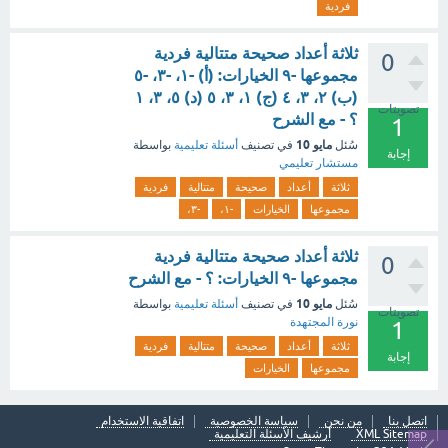
فردية
ثلاثة أعداد صحيحة متتالية فردية
0
مجموعها -٩ الخيارات: (أ) -١، -٣، -٥
(ب) ٢، ٣، ٤ (ج) ١، ٣، ٥ (د) ٥، ٣، ١
تصويتات
؟ - مع الشرح
1
مايو 10
سُئل
في تصنيف
أسئلة تعليمية
بواسطة
إجابة
مستشار تعليمي
ثلاثة
أعداد
صحيحة
متتالية
فردية
مجموعها
الخيارات
-١،
-٣،
ثلاثة أعداد صحيحة متتالية فردية
0
مجموعها -٩ الخيارات: ؟ - مع الشرح
مايو 10
سُئل
في تصنيف
أسئلة تعليمية
بواسطة
تصويتات
نورة المجتهدة
1
ثلاثة
أعداد
صحيحة
متتالية
فردية
إجابة
مجموعها
الخيارات
اتصل بنا
من نحن
سياسة الخصوصية
اتفاقية الاستخدام
XML Sitemap
أرشيف الأسئلة التعليمية