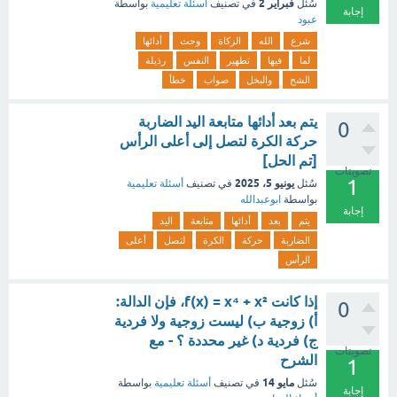
فبراير 2
سُئل
في تصنيف
أسئلة تعليمية
بواسطة
إجابة
عبود
شرع
الله
الزكاة
وحث
أدائها
لما
فيها
تطهير
النفس
رذيلة
الشح
والبخل
صواب
خطأ
يتم بعد أدائها متابعة اليد الضاربة
0
حركة الكرة لتصل إلى أعلى الرأس
[تم الحل]
تصويتات
1
يونيو 5، 2025
سُئل
في تصنيف
أسئلة تعليمية
بواسطة
ابوعبدالله
إجابة
يتم
بعد
أدائها
متابعة
اليد
الضاربة
حركة
الكرة
لتصل
أعلى
الرأس
إذا كانت f(x) = x⁴ + x²، فإن الدالة:
0
أ) زوجية ب) ليست زوجية ولا فردية
ج) فردية د) غير محددة ؟ - مع
تصويتات
الشرح
1
مايو 14
سُئل
في تصنيف
أسئلة تعليمية
بواسطة
إجابة