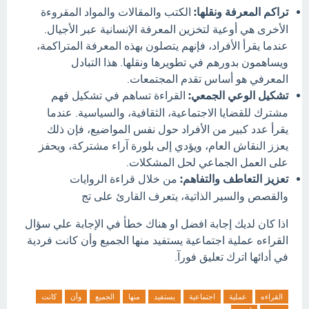
تراكم المعرفة ونقلها:
الكتب والمقالات والمواد المقروءة
الأخرى هي أوعية لتخزين المعرفة الإنسانية عبر الأجيال.
عندما يقرأ الأفراد، فإنهم يتصلون بهذه المعرفة المتراكمة،
ويساهمون بدورهم في تطويرها ونقلها.
هذا التبادل
المعرفي هو أساس تقدم المجتمعات.
تشكيل الوعي الجمعي:
القراءة تساهم في تشكيل فهم
مشترك للقضايا الاجتماعية، الثقافية، والسياسية.
عندما
يقرأ عدد كبير من الأفراد حول نفس المواضيع، فإن ذلك
يعزز النقاش العام، ويؤدي إلى بلورة آراء مشتركة، ويحفز
على العمل الجماعي لحل المشكلات.
تعزيز التعاطف والتفاهم:
من خلال قراءة الروايات
والقصص والسير الذاتية، يتعرف القارئ على تج
اذا كان لديك إجابة افضل او هناك خطأ في الإجابة علي سؤال
القراءه عملية اجتماعية يستفيد منها الجميع وأن كانت فردية
في أدائها اترك تعليق فورآ.
القراءه
عملية
اجتماعية
يستفيد
منها
الجميع
وأن
كانت