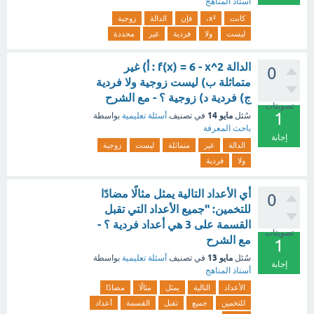
أستاذ المناهج
كانت
x²،
فإن
الدالة
زوجية
ليست
ولا
فردية
غير
محددة
الدالة f(x) = 6 - x^2 : أ) غير
0
متماثلة ب) ليست زوجية ولا فردية
ج) فردية د) زوجية ؟ - مع الشرح
تصويتات
1
مايو 14
سُئل
في تصنيف
أسئلة تعليمية
بواسطة
باحث المعرفة
إجابة
الدالة
غير
متماثلة
ليست
زوجية
ولا
فردية
أي الأعداد التالية يمثل مثالًا مضادًا
0
للتخمين: "جميع الأعداد التي تقبل
القسمة على 3 هي أعداد فردية ؟ -
تصويتات
مع الشرح
1
مايو 13
سُئل
في تصنيف
أسئلة تعليمية
بواسطة
إجابة
أستاذ المناهج
الأعداد
التالية
يمثل
مثالًا
مضادًا
للتخمين
جميع
تقبل
القسمة
أعداد