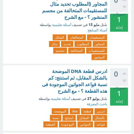
0
المجاور (المطلوب تحديد مثال
للمستقيمات المتخالفة من مجسم
تصويتات
المنشور ؟ - مع الشرح
1
مايو 15
سُئل
في تصنيف
أسئلة تعليمية
بواسطة
إجابة
أستاذ المناهج
المستقيمان
المتخالفان
الشكل
المجاور
المطلوب
تحديد
مثال
للمستقيمات
المتخالفة
مجسم
المنشور
ادرس قطعة DNA الموضحة
0
بالشكل المقابل، ثم استنتج: كم
نسبة قواعد الجوانين الموجودة فى
تصويتات
هذه القطعة ؟ - مع الشرح
1
يوليو 27
سُئل
في تصنيف
أسئلة تعليمية
بواسطة
إجابة
باحث المعرفة
ادرس
قطعة
dna
الموضحة
بالشكل
المقابل
استنتج
نسبة
قواعد
الجوانين
الموجودة
القطعة