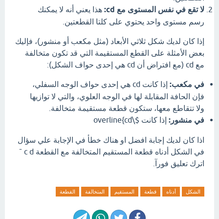
لا تقع في نفس المستوى مع
d
c
:
هذا يعني أنه لا يمكنك
رسم مستوى واحد يحتوي على كلتا القطعتين.
إذا كان لديك شكل ثلاثي الأبعاد (مثل مكعب أو منشور)، فإليك
بعض الأمثلة على القطع المستقيمة التي قد تكون متخالفة
مع
d
c
(مع افتراض أن
d
c
هي إحدى حواف الشكل):
في مكعب:
إذا كانت
d
c
هي إحدى حواف الوجه السفلي،
فإن الحافة المقابلة لها في الوجه العلوي، والتي لا توازيها
ولا تتقاطع معها، ستكون قطعة مستقيمة متخالفة.
في منشور:
إذا كانت $\overline{cd
اذا كان لديك إجابة افضل او هناك خطأ في الإجابة علي سؤال
في الشكل أدناه قطعة المستقيم المتخالفة مع القطعة c d ¯
اترك تعليق فورآ.
الشكل
أدناه
قطعة
المستقيم
المتخالفة
القطعة