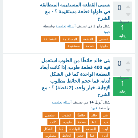
تسمى القطعة المستقيمة المتطابقة
0
في طولها قطعة مستقيمة ؟ - مع
الشرح
تصويتات
1
مايو 2
سُئل
في تصنيف
أسئلة تعليمية
بواسطة
عبود
إجابة
تسمى
القطعة
المستقيمة
المتطابقة
طولها
قطعة
مستقيمة
بنى خالد حائطًا من الطوب استعمل
0
فيه 400 قطعة طوب، إذا كانت أبعاد
القطعة الواحدة كما في الشكل
تصويتات
أدناه، فما حجم الحائط مطلوب
1
الإجابة. خيار واحد. (2 نقطة) ؟ - مع
إجابة
الشرح
أبريل 14
سُئل
في تصنيف
أسئلة تعليمية
بواسطة
عبود
بنى
خالد
حائطًا
الطوب
استعمل
فيه
400
قطعة
طوب،
كانت
أبعاد
القطعة
الواحدة
كما
الشكل
أدناه،
فما
حجم
الحائط
مطلوب