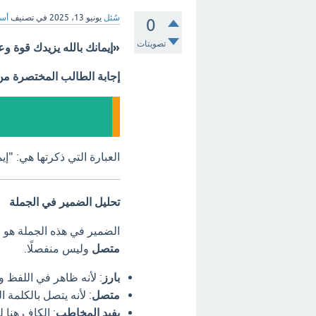
سُئل
يونيو 13، 2025
في تصنيف
أسئ
0
تصويتات
«إيمانك بالله يزيدك قوة وع
إجابة الطالب المختصرة م
العبارة التي ذكرتها هي:
"إيم
تحليل الضمير في الجملة
الضمير في هذه الجملة هو 
متصل
وليس منفصلًا.
بارز
:
لأنه ظاهر في اللفظ وا
متصل
:
لأنه يتصل بالكلمة ال
يفيد المخاطب
:
الكاف هنا ل