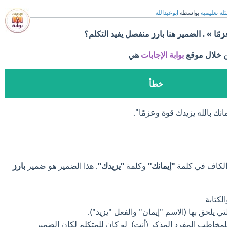
لة تعليمية
بواسطة
ابوعبدالله
زمًا » . الضمير هنا بارز منفصل يفيد التكلم؟
ن خلال موقع
بوابة الإجابات
هي
خطأ
انك بالله يزيدك قوة وعزمًا".
الكاف في كلمة
"إيمانك"
وكلمة
"يزيدك"
.
هذا الضمير هو ضمير
بارز
لكتابة.
تي يلحق بها (الاسم "إيمان" والفعل "يزيد").
لمخاطب المفرد المذكر (أنت).
لو كان للمتكلم لكان الضمير