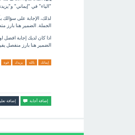
"الياء" في "إيماني" و"يزيدن
لذلك، الإجابة على سؤالك ب
الجملة.
الضمير هنا بارز مت
اذا كان لديك إجابة افضل او
الضمير هنا بارز منفصل يفيد
إيمانك
بالله
يزيدك
قوة