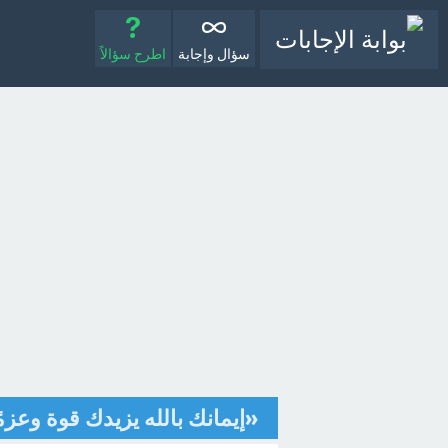
سؤال وإجابة
اطرح سؤالاً
«إيمانك بالله يزيدك قوة وعزمً