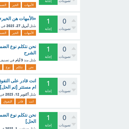
تصويتات
إجابة
الأمهات
الخير
الضمي
«الأمهات هن الخير»
1
0
أبريل 27، 2025
سُئل
في 
تصويتات
إجابة
الأمهات
الخير
الضمي
نحن نتكلم نوع الض
1
0
الشرح
تصويتات
إجابة
3 أيام
سُئل
منذ
في تصنيف
نحن
نتكلم
نوع
انت قادر على التفو
1
0
ام مستتر [تم الحل]
تصويتات
إجابة
أكتوبر 12، 2025
سُئل
في 
انت
قادر
التفوق
نحن نتكلم نوع الض
1
0
الحل]
تصويتات
إجابة
سبتمبر 1، 2025
سُئل
في 