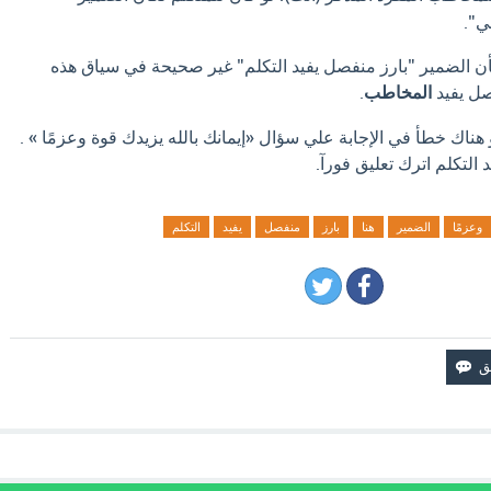
ي".
أن الضمير "بارز منفصل يفيد التكلم" غير صحيحة في سياق هذه
صل يفيد
المخاطب
.
 هناك خطأ في الإجابة علي سؤال «إيمانك بالله يزيدك قوة وعزمًا » .
 التكلم اترك تعليق فورآ.
وعزمًا
الضمير
هنا
بارز
منفصل
يفيد
التكلم