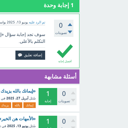
1
إجابة وحدة
تم الرد عليه
يونيو 13، 2025
بواس
0
تصويتات
سوف تجد إجابة سؤال «إيما
التكلم بالأعلى.
أفضل إجابة
أسئلة مشابهة
«إيمانك بالله يزيدك 
1
0
أبريل 27، 2025
سُئل
في 
تصويتات
إجابة
إيمانك
بالله
يزيدك
«الأمهات هن الخير»
1
0
يونيو 13، 2025
سُئل
في ت