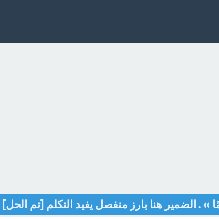
ا » . الضمير هنا بارز منفصل يفيد التكلم [تم الحل]