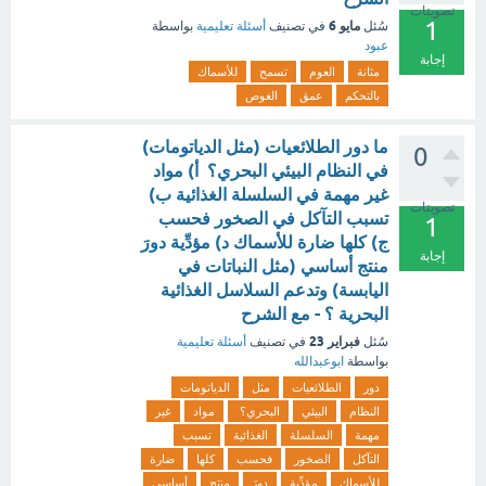
تصويتات
1
مايو 6
سُئل
في تصنيف
أسئلة تعليمية
بواسطة
عبود
إجابة
مثانة
العوم
تسمح
للأسماك
بالتحكم
عمق
الغوص
ما دور الطلائعيات (مثل الدياتومات)
0
في النظام البيئي البحري؟ أ) مواد
غير مهمة في السلسلة الغذائية ب)
تصويتات
تسبب التآكل في الصخور فحسب
1
ج) كلها ضارة للأسماك د) مؤدِّية دورَ
إجابة
منتج أساسي (مثل النباتات في
اليابسة) وتدعم السلاسل الغذائية
البحرية ؟ - مع الشرح
فبراير 23
سُئل
في تصنيف
أسئلة تعليمية
بواسطة
ابوعبدالله
دور
الطلائعيات
مثل
الدياتومات
النظام
البيئي
البحري؟
مواد
غير
مهمة
السلسلة
الغذائية
تسبب
التآكل
الصخور
فحسب
كلها
ضارة
للأسماك
مؤدِّية
دورَ
منتج
أساسي