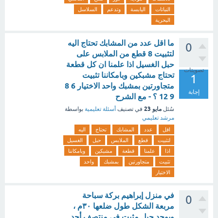
النباتات
اليابسة
وتدعم
السلاسل
البحرية
ما اقل عدد من المشابك تحتاج اليه
0
لتثبيت 8 قطع من الملابس على
حبل الغسيل اذا علمنا ان كل قطعة
تصويتات
تحتاج مشبكين وبامكاننا تثبيت
1
متجاورتين بمشبك واحد الاختيار 6 8
إجابة
9 12 ؟ - مع الشرح
مايو 23
سُئل
في تصنيف
أسئلة تعليمية
بواسطة
مرشد تعليمي
اقل
عدد
المشابك
تحتاج
اليه
لتثبيت
قطع
الملابس
حبل
الغسيل
اذا
علمنا
قطعة
مشبكين
وبامكاننا
تثبيت
متجاورتين
بمشبك
واحد
الاختيار
في منزل إبراهيم بركة سباحة
0
مربعة الشكل طول ضلعها ٣٠م ،
ويوجد حبل مثبت في منتصف أحد