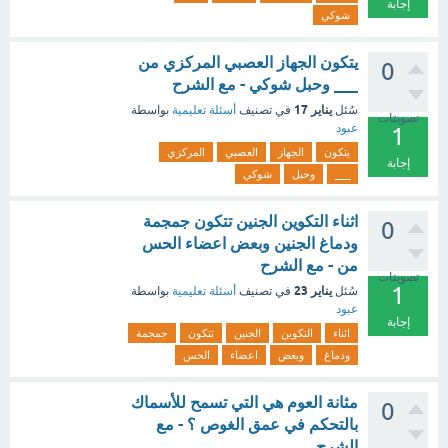
إجابة
شوكي
يتكون الجهاز العصبي المركزي من
0
___ وحبل شوكي - مع الشرح
يناير 17
سُئل
في تصنيف
أسئلة تعليمية
بواسطة
تصويتات
عبود
1
يتكون
الجهاز
العصبي
المركزي
إجابة
___
وحبل
شوكي
اثناء التكوين الجنين تتكون جمجمة
0
ودماغ الجنين وبعض اعضاء الحس
من - مع الشرح
تصويتات
1
يناير 23
سُئل
في تصنيف
أسئلة تعليمية
بواسطة
عبود
إجابة
اثناء
التكوين
الجنين
تتكون
جمجمة
ودماغ
وبعض
اعضاء
الحس
مثانة العوم هي التي تسمح للأسماك
0
بالتحكم في عمق الغوص ؟ - مع
الشرح