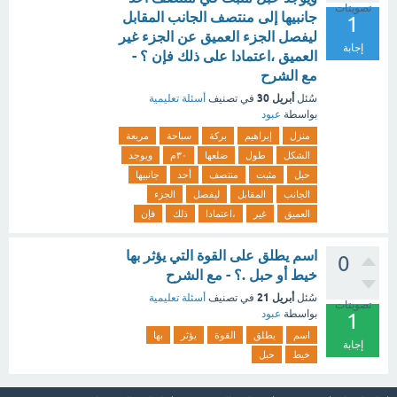
تصويتات
جانبيها إلى منتصف الجانب المقابل
1
ليفصل الجزء العميق عن الجزء غير
إجابة
العميق ،اعتمادا على ذلك فإن ؟ -
مع الشرح
أبريل 30
سُئل
في تصنيف
أسئلة تعليمية
بواسطة
عبود
منزل
إبراهيم
بركة
سباحة
مربعة
الشكل
طول
ضلعها
٣٠م
ويوجد
حبل
مثبت
منتصف
أحد
جانبيها
الجانب
المقابل
ليفصل
الجزء
العميق
غير
،اعتمادا
ذلك
فإن
اسم يطلق على القوة التي يؤثر بها
0
خيط أو حبل .؟ - مع الشرح
أبريل 21
سُئل
في تصنيف
أسئلة تعليمية
تصويتات
بواسطة
عبود
1
اسم
يطلق
القوة
يؤثر
بها
إجابة
خيط
حبل