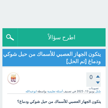
اطرح سؤالاً
يتكون الجهاز العصبي للأسماك من حبل شوكي
ودماغ [تم الحل]
0
تصويتات
سُئل
يونيو 13، 2025
في تصنيف
أسئلة تعليمية
بواسطة
ابوعبدالله
يتكون الجهاز العصبي للأسماك من حبل شوكي ودماغ؟