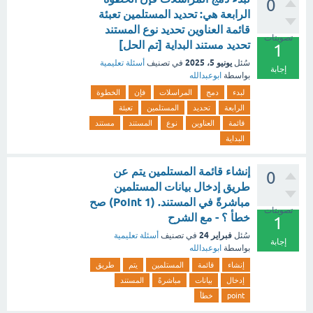
0
الرابعة هي: تحديد المستلمين تعبئة
قائمة العناوين تحديد نوع المستند
تصويتات
تحديد مستند البداية [تم الحل]
1
يونيو 5، 2025
سُئل
في تصنيف
أسئلة تعليمية
إجابة
بواسطة
ابوعبدالله
لبدء
دمج
المراسلات
فإن
الخطوة
الرابعة
تحديد
المستلمين
تعبئة
قائمة
العناوين
نوع
المستند
مستند
البداية
إنشاء قائمة المستلمين يتم عن
0
طريق إدخال بيانات المستلمين
مباشرةً في المستند. (1 Point) صح
تصويتات
خطأ ؟ - مع الشرح
1
فبراير 24
سُئل
في تصنيف
أسئلة تعليمية
إجابة
بواسطة
ابوعبدالله
إنشاء
قائمة
المستلمين
يتم
طريق
إدخال
بيانات
مباشرةً
المستند
point
خطأ