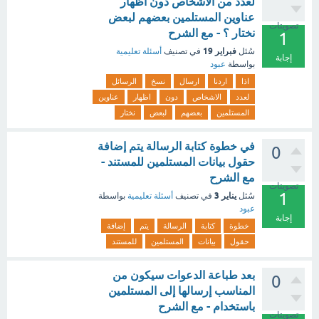
لعدد من الاشخاص دون اظهار
عناوين المستلمين بعضهم لبعض
تصويتات
نختار ؟ - مع الشرح
1
فبراير 19
سُئل
في تصنيف
أسئلة تعليمية
إجابة
بواسطة
عبود
اذا
اردنا
ارسال
نسخ
الرسائل
لعدد
الاشخاص
دون
اظهار
عناوين
المستلمين
بعضهم
لبعض
نختار
في خطوة كتابة الرسالة يتم إضافة
0
حقول بيانات المستلمين للمستند -
مع الشرح
تصويتات
1
يناير 3
سُئل
في تصنيف
أسئلة تعليمية
بواسطة
عبود
إجابة
خطوة
كتابة
الرسالة
يتم
إضافة
حقول
بيانات
المستلمين
للمستند
بعد طباعة الدعوات سيكون من
0
المناسب إرسالها إلى المستلمين
باستخدام - مع الشرح
تصويتات