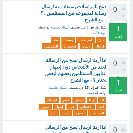
دمج المراسلات يستفاد منه ارسال
0
رسالة لمجموعه من المستلمين . ؟
- مع الشرح
تصويتات
1
مارس 8
سُئل
في تصنيف
أسئلة تعليمية
بواسطة
ابوعبدالله
إجابة
دمج
المراسلات
يستفاد
منه
ارسال
رسالة
لمجموعه
المستلمين
اذا أردنا ارسال نسخ من الرسالة
0
لعدد من الأشخاص دون إظهار
عناوين المستلمين بعضهم لبعض
تصويتات
نختار ؟ - مع الشرح
1
فبراير 25
سُئل
في تصنيف
أسئلة تعليمية
إجابة
بواسطة
عبود
اذا
أردنا
ارسال
نسخ
الرسالة
لعدد
الأشخاص
دون
إظهار
عناوين
المستلمين
بعضهم
لبعض
نختار
اذا اردنا ارسال نسخ من الرسائل
0