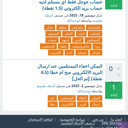
حساب جوجل فقط اي مستلم لديه
إجابة
حساب بريد الكتروني (1.5 نقطة)
ديسمبر 19، 2025
سُئل
في تصنيف
أسئلة
تعليمية
بواسطة
ابوعبدالله
باستخدام
وانترايف
يمكنك
تبادل
الملفات
اخت
الاجابه
الصحيحه
المستلمين
الذين
لديهم
حساب
بريد
مايكروسوفت
فقط
المسلمين
جوجل
مستلم
لديه
الكتروني
لايمكن اخفاء المستلمين عند ارسال
0
البريد الالكتروني صح ام خطا (0.5
نقطة) [تم الحل]
تصويتات
1
ديسمبر 2، 2025
سُئل
في تصنيف
أسئلة تعليمية
بواسطة
ابوعبدالله
إجابة
لايمكن
اخفاء
المستلمين
عند
ارسال
البريد
الالكتروني
خطا
اتصل بنا
من نحن
سياسة الخصوصية
اتفاقية الاستخدام
XML Sitemap
أرشيف الأسئلة التعليمية