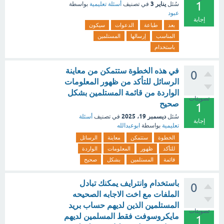
1
يناير 3
سُئل
في تصنيف
أسئلة تعليمية
بواسطة
عبود
إجابة
بعد
طباعة
الدعوات
سيكون
المناسب
إرسالها
المستلمين
باستخدام
في هذه الخطوة ستتمكن من معاينة
0
الرسائل للتأكد من ظهور المعلومات
الواردة من قائمة المستلمين بشكل
تصويتات
صحيح
1
ديسمبر 19، 2025
سُئل
في تصنيف
أسئلة
إجابة
تعليمية
بواسطة
ابوعبدالله
الخطوة
ستتمكن
معاينة
الرسائل
للتأكد
ظهور
المعلومات
الواردة
قائمة
المستلمين
بشكل
صحيح
باستخدام وانترايف يمكنك تبادل
0
الملفات مع اخت الاجابه الصحيحه
المستلمين الذين لديهم حساب بريد
تصويتات
مايكروسوفت فقط المسلمين لديهم
1