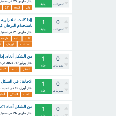
مارس 25
سُئل
في تصني
تصويتات
إجابة
كان
m∠1
25°
1
0
باستخدام البرهان غي
تصويتات
إجابة
مارس 21
سُئل
في تصني
كانت
زاوية
خارجية
باستخدام
البرهان
غ
من الشكل أدناه، إذا كان m∠2=78° فإن m∠7=
1
0
يوليو 17، 2025
سُئل
في ت
تصويتات
إجابة
الشكل
أدناه،
m∠2
الاجابة : في الشكل أدناه : متوازي أضل
1
0
أبريل 10
سُئل
في تصنيف
تصويتات
إجابة
الاجابة
الشكل
أدناه
من الشكل أدناه m∠1 يساوي: ؟.. - مع الشرح
1
0
مارس 26
سُئل
في تصني
تصويتات
إجابة