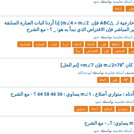
ف
أسئلة تعليمية
بواسطة
عبود
فإن
m∠2
(إذا كانت ∠4 زاوية خارجية لـ △ABC فإن m∠4 > m∠2) إذا أردنا اثبات العبارة السابقة
ر المباشر فإن الافتراض الذي نبدأ به هو: _ ؟ - مع الشرح
ف
أسئلة تعليمية
بواسطة
عبود
لـ
△abc
فإن
m∠4
m∠2
أردنا
اثبات
العبارة
السابقة
ير
المباشر
فإن
الافتراض
نبدأ
 [تم الحل]
صنيف
أسئلة تعليمية
بواسطة
ابوعبدالله
78°
فإن
m∠7
اع ، m∠1 يساوي : 36 46 58 64 ؟ - مع الشرح
أسئلة تعليمية
بواسطة
عبود
متوازي
أضلاع
m∠1
يساوي
ف
أسئلة تعليمية
بواسطة
عبود