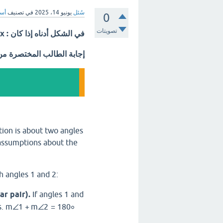
سُئل
يونيو 14، 2025
في تصنيف
أسئ
0
تصويتات
في الشكل أدناه إذا كان : m∠2=x+4 , m∠1=3x فإن m∠1 , m∠2؟
إجابة الطالب المختصرة م
tion is about two angles
e assumptions about the
h angles 1 and 2:
ar pair).
If angles 1 and
s.
m
∠1
+
m
∠2
=
18
0
∘