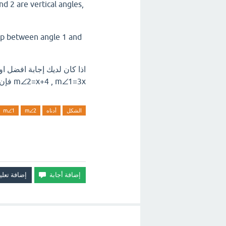
nd 2 are vertical angles,
hip between angle 1 and
اذا كان لديك إجابة افضل او
m∠2=x+4 , m∠1=3x فإن m∠1 , m∠2 اترك تعليق فورآ.
الشكل
أدناه
m∠2
m∠1