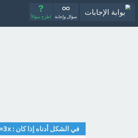
سؤال وإجابة
اطرح سؤالاً
في الشكل أدناه إذا كان : m∠2=x+4 , m∠1=3x فإن m∠1 , m∠2 [تم الحل]