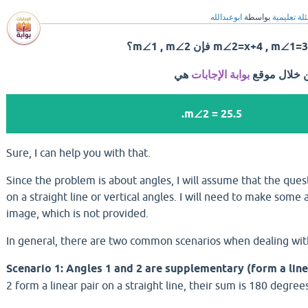
لة تعليمية
بواسطة
ابوعبدالله
ن خلال موقع
بوابة الإجابات
هي
m∠2 = 25.5.
Sure, I can help you with that.
Since the problem is about angles, I will assume that the ques
on a straight line or vertical angles. I will need to make som
image, which is not provided.
In general, there are two common scenarios when dealing wit
Scenario 1: Angles 1 and 2 are supplementary (form a line
2 form a linear pair on a straight line, their sum is 180 degree