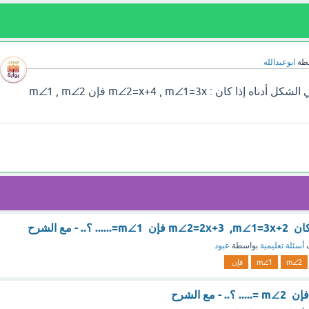
طة
ابوعبدالله
سوف تجد إجابة سؤال في الشكل أدناه إذا كان : m∠2=x+4 , m∠1=3x فإن m∠1 , m∠2
.. - مع الشرح
ف
أسئلة تعليمية
بواسطة
عبود
m∠2
m∠1
فإن