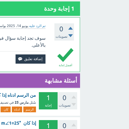
1
إجابة وحدة
تم الرد عليه
يونيو 14، 2025
بواس
0
تصويتات
بالأعلى.
أفضل إجابة
أسئلة مشابهة
من الرسم ادناه إذا كان m∠2=2x+3 ,m∠1=3x+2 فإن m∠1=...... ؟
1
0
مارس 25
سُئل
في تصني
تصويتات
إجابة
الرسم
ادناه
كان
إذا كان m∠1=25° فإن m∠2 =..... ؟.. - مع الشرح
1
0