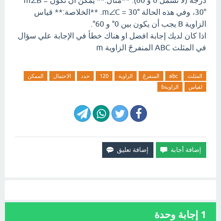
درجة (لا تشمل 0 و 60). **مثال:** يمكن أن تكون m∠B =
30°، وفي هذه الحالة m∠C = 30°. **الخلاصة:** قياس
الزاوية B يجب أن يكون بين 0° و 60°.
اذا كان لديك إجابة افضل او هناك خطأ في الإجابة علي سؤال
في المثلث ABC المنفرجً الزاوية m
المثلث
abc
المنفرجً
الزاوية
120
حدد
الاحتمال
الممكن
لقياس
الزاويةb
1
إجابة وحدة