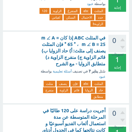
بواسطة
عبود
إجابة
المثلث
abc
المنفرجً
الزاوية
120
حدد
الاحتمال
الممكن
لقياس
الزاويةb
في المثلث ABC إذا كان m ∠ A =
0
65 ° ، m ∠ B = 25 ° فإن المثلث
يصنف إلى مثلث: أ) حاد الزوايا ب)
تصويتات
قائم الزاوية ج) منفرج الزاوية د)
1
متطابق الزوايا - مع الشرح
إجابة
يناير 7
سُئل
في تصنيف
أسئلة تعليمية
بواسطة
عبود
المثلث
abc
فإن
يصنف
مثلث
حاد
الزوايا
قائم
الزاوية
منفرج
متطابق
أجريت دراسة على 120 طالبًا في
0
المرحلة المتوسطة عن مدة
استعمال ألعاب الفديو أسبوعيًا و
تصويتات
كانت نتائجها كما في الجدول أدناه.