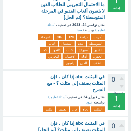
1
ما الاحتمال التجريبي للطلاب الذين
إجابة
لا يلعبون ألعاب الفديو في المرحلة
المتوسطة؟ [تم الحل]
نوفمبر 24، 2023
سُئل
في تصنيف
أسئلة
تعليمية
بواسطة
صبا
أجريت
دراسة
120
طالبًا
المرحلة
المتوسطة
مدة
استعمال
ألعاب
الفديو
أسبوعيًا
كانت
نتائجها
كما
الجدول
أدناه
الاحتمال
التجريبي
للطلاب
الذين
يلعبون
في المثلث abc إذا كان ، فإن
0
المثلث يصنف إلى مثلث ؟ - مع
الشرح
تصويتات
1
فبراير 24
سُئل
في تصنيف
أسئلة تعليمية
بواسطة
عبود
إجابة
المثلث
abc
فإن
يصنف
مثلث
في المثلث abc إذا كان ، فإن
0
المثلث يصنف إلى مثلث؟ [تم الحل]