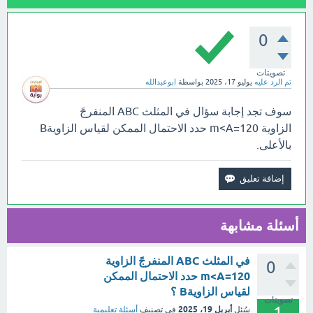
0
تصويتات
تم الرد عليه
يوليو 17، 2025
بواسطة
ابوعبدالله
سوف تجد إجابة سؤال في المثلث ABC المنفرجً
الزاوية m<A=120 ‏حدد الاحتمال الممكن لقياس الزاويةB
بالأعلى.
أسئلة مشابهة
في المثلث ABC المنفرجً الزاوية
0
m<A=120 ‏حدد الاحتمال الممكن
لقياس الزاويةB ؟
تصويتات
1
أبريل 19، 2025
سُئل
في تصنيف
أسئلة تعليمية