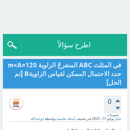
اطرح سؤالاً
في المثلث ABC المنفرجً الزاوية m<A=120
‏حدد الاحتمال الممكن لقياس الزاويةB [تم
الحل]
0
تصويتات
سُئل
يوليو 17، 2025
في تصنيف
أسئلة تعليمية
بواسطة
ابوعبدالله