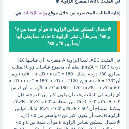
في المثلث ABC المنفرجً الزاوية m
إجابة الطالب المختصرة من خلال موقع
بوابة الإجابات
هي
الاحتمال الممكن لقياس الزاوية B هو أي قيمة بين 0°
و 60°، بشرط أن تبقى الزاوية C حادة، مما يعني أنها
أيضاً بين 0° و 60°.
في المثلث ABC، لدينا الزاوية A منفرجة، أي قياسها 120
درجة (m∠A = 120°). نعلم أن مجموع قياسات زوايا المثلث
يساوي 180 درجة. لذلك: m∠A + m∠B + m∠C = 180° وبما
أن m∠A = 120°، فإن: 120° + m∠B + m∠C = 180° m∠B +
m∠C = 180° - 120° m∠B + m∠C = 60° الآن، بما أن قياس
أي زاوية في المثلث يجب أن يكون أكبر من 0 درجة، فإن
m∠B > 0° و m∠C > 0°. من المعادلة m∠B + m∠C = 60°،
يمكننا استنتاج أن m∠B < 60° و m∠C < 60°. لذلك، قياس
الزاوية B يجب أن يكون أكبر من 0 وأصغر من 60. إذن،
الاحتمال الممكن لقياس الزاوية B هو أي قيمة بين 0 و 60