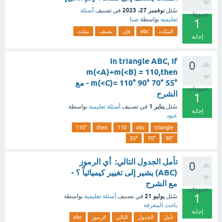
نوفمبر 27، 2023
سُئل
في تصنيف
أسئلة
تصويتات
تعليمية
بواسطة
صبا
1
المثلث
abc
فإن
يصنف
مثلث
إجابة
In triangle ABC, If
0
m(<A)+m(<B) = 110,then
m(<C)= 110° 90° 70° 55° - مع
تصويتات
الشرح
1
يناير 1
سُئل
في تصنيف
أسئلة تعليمية
بواسطة
إجابة
عبود
110°
then
110
abc
triangle
55°
70°
90°
تأمل الجدول التالي: أي الرموز
0
(ABC) يشير إلى تغيير كيميائياً ؟ -
مع الشرح
تصويتات
1
يوليو 21
سُئل
في تصنيف
أسئلة تعليمية
بواسطة
باحث المعرفة
إجابة
تأمل
الجدول
التالي
الرموز
abc