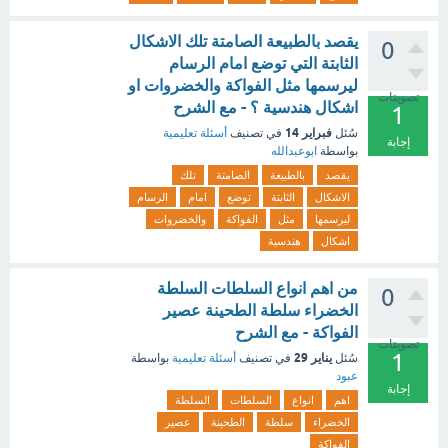
يقصد بالطبيعة الصامتة تلك الاشكال
0
الثابتة التي توضع امام الرسام
ليرسمها مثل الفواكة والخضروات او
تصويتات
اشكال هندسية ؟ - مع الشرح
1
فبراير 14
سُئل
في تصنيف
أسئلة تعليمية
إجابة
بواسطة
ابوعبدالله
يقصد
بالطبيعة
الصامتة
تلك
الاشكال
الثابتة
توضع
امام
الرسام
ليرسمها
مثل
الفواكة
والخضروات
اشكال
هندسية
من اهم انواع السلطات السلطة
0
الخضراء سلطة الطحينة عصير
الفواكة - مع الشرح
تصويتات
1
يناير 29
سُئل
في تصنيف
أسئلة تعليمية
بواسطة
عبود
إجابة
اهم
انواع
السلطات
السلطة
الخضراء
سلطة
الطحينة
عصير
الفواكة