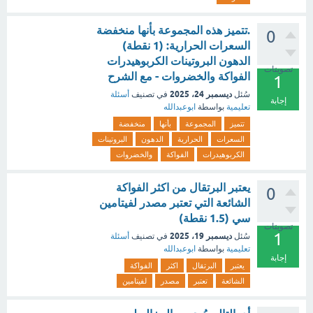
.تتميز هذه المجموعة بأنها منخفضة
0
السعرات الحرارية: (1 نقطة)
الدهون البروتينات الكربوهيدرات
تصويتات
الفواكة والخضروات - مع الشرح
1
ديسمبر 24، 2025
سُئل
في تصنيف
أسئلة
إجابة
تعليمية
بواسطة
ابوعبدالله
تتميز
المجموعة
بأنها
منخفضة
السعرات
الحرارية
الدهون
البروتينات
الكربوهيدرات
الفواكة
والخضروات
يعتبر البرتقال من اكثر الفواكة
0
الشائعة التي تعتبر مصدر لفيتامين
سي (1.5 نقطة)
تصويتات
1
ديسمبر 19، 2025
سُئل
في تصنيف
أسئلة
تعليمية
بواسطة
ابوعبدالله
إجابة
يعتبر
البرتقال
اكثر
الفواكة
الشائعة
تعتبر
مصدر
لفيتامين