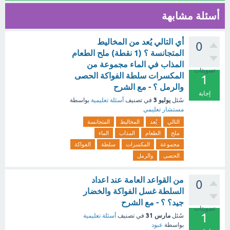
أسئلة مشابهة
أي التالي يُعد من المخاليط
0
المتجانسة ؟ (1 نقطة) ملح الطعام
المذاب في الماء مجموعة من
تصويتات
المكسرات سلطة الفواكة الحصى
1
والرمل ؟ - مع الشرح
إجابة
يوليو 3
سُئل
في تصنيف
أسئلة تعليمية
بواسطة
مستشار تعليمي
التالي
يُعد
المخاليط
المتجانسة
ملح
الطعام
المذاب
الماء
مجموعة
المكسرات
سلطة
الفواكة
الحصى
والرمل
من القواعد العامة عند اعداد
0
السلطة غسل الفواكة والخضار
جيد؟ ؟ - مع الشرح
تصويتات
1
مارس 31
سُئل
في تصنيف
أسئلة تعليمية
بواسطة
عبود