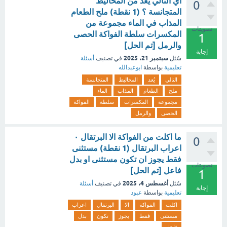
أي التالي يُعد من المخاليط
0
المتجانسة ؟ (1 نقطة) ملح الطعام
المذاب في الماء مجموعة من
تصويتات
المكسرات سلطة الفواكة الحصى
1
والرمل [تم الحل]
إجابة
سبتمبر 21، 2025
سُئل
في تصنيف
أسئلة
تعليمية
بواسطة
ابوعبدالله
التالي
يُعد
المخاليط
المتجانسة
ملح
الطعام
المذاب
الماء
مجموعة
المكسرات
سلطة
الفواكة
الحصى
والرمل
ما اكلت من الفواكة الا البرتقال ٠
0
اعراب البرتقال (1 نقطة) مستثنى
فقط يجوز ان تكون مستثنى او بدل
تصويتات
فاعل [تم الحل]
1
أغسطس 4، 2025
سُئل
في تصنيف
أسئلة
إجابة
تعليمية
بواسطة
عبود
اكلت
الفواكة
الا
البرتقال
اعراب
مستثنى
فقط
يجوز
تكون
بدل