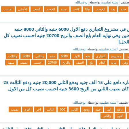
صنيف
أسئلة تعليمية
بواسطة
ابوعبدالله
جنيه
بعد
الخصم،
فإذا
كانت
نسبة
الخصم
السعر
الأصلي
احسب
اشترك ثلاث اشخاص في مشروع التجاري دفع الاول 6000 جنيه والثاني 8000 جنيه
والثالث تحت لعب جنين وفي نهايه العام بلغ الصف والربح 20700 جنيه احسب نصيب كل
الحل]
تصنيف
أسئلة تعليمية
بواسطة
ابوعبدالله
ص
مشروع
التجاري
دفع
الاول
6000
جنيه
والثاني
8000
والثالث
وفي
نهايه
العام
بلغ
الصف
والربح
20700
احسب
نصيب
منهما
ثلاث اشخاص في تجاره دافع على 15 الف جنيه ودفع الثاني 20,000 جنيه ودفع الثالث 25
الف جنيه اخر العام كان نصيب الثاني من الربح 3600 جنيه احسب نصيب كل من الاول
تصنيف
أسئلة تعليمية
بواسطة
ابوعبدالله
دافع
الف
جنيه
ودفع
الثاني
000
الثالث
اخر
العام
نصيب
الاول
والثاني