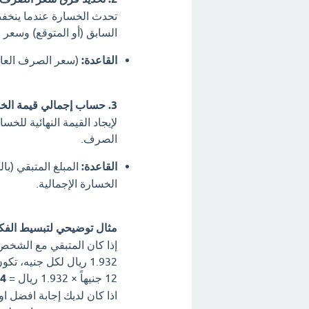
تحدث الخسارة عندما ينخف
السابق (أو المتوقع) وسعر 
القاعدة:
(سعر الصرف العالي
3. حساب إجمالي قيمة الخسارة بالريال السعودي:
لإيجاد القيمة النهائية لل
الصرف.
القاعدة:
المبلغ المتبقي (با
الخسارة الإجمالية.
مثال توضيحي لتبسيط الفك
1.932 ريال لكل جنيه، تكون العملية الحسابية:
12 جنيهاً × 1.932 ريال =
.184
اذا كان لديك إجابة افضل 