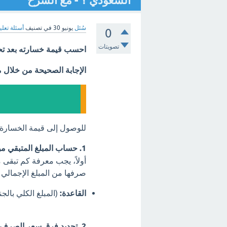
السعودي ؟ - مع الشرح
سُئل
يونيو 30
في تصنيف
أسئلة تعلي
0
تصويتات
احسب قيمة خسارته بعد تحو
الإجابة الصحيحة من خلال 
للوصول إلى قيمة الخسارة (23.184 ريال سعودي)، نتبع الخطوات الرياضية التا
1. حساب المبلغ المتبقي من الجنيه الإسترليني:
أولاً، يجب معرفة كم تبقى 
صرفها من المبلغ الإجمالي 
القاعدة:
(المبلغ الكلي بالجن
2. تحديد فرق سعر الصرف: