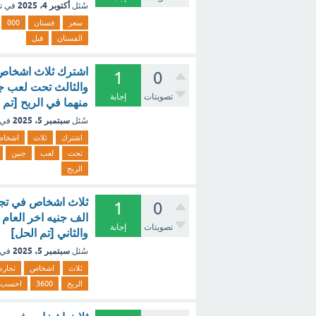
أكتوبر 4، 2025
سُئل
في ت
سعر
فستان
000
الفستان
قبل
1
0
تصويتات
إجابة
منهما في الربح [تم 
سبتمبر 5، 2025
سُئل
في 
اشترك
ثلاث
اشخا
تحت
لعب
جنين
الربح
1
0
تصويتات
إجابة
والثاني [تم الحل]
سبتمبر 5، 2025
سُئل
في 
ثلاث
اشخاص
تجاره
الربح
3600
احسب