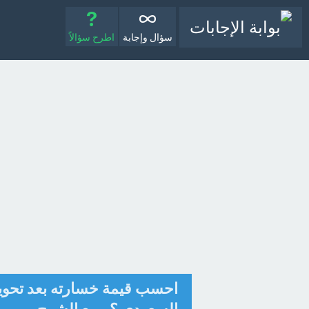
سؤال وإجابة
اطرح سؤالاً
احسب قيمة خسارته بعد تحويل 