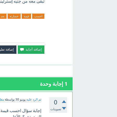
تبقى معه من جنيه إسترليني
احسب
قيمة
خسارته
بعد
1
إجابة وحدة
تم الرد عليه
يونيو 30
بواسطة
معل
0
تصويتات
إجابة سؤال احسب قيمة خس
السعودي ؟ بالأعلى.