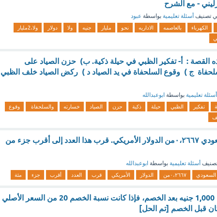
 تصنيف
أسئلة تعليمية
بواسطة
عبود
الكهرباء
بالعاصمه
الاداريه
نحو
مليار
جنيه
ولا
دولار
ولا،2مليار
ي
ه القصة : أ- تفكير الظبي في حيلة ذكية. ب) حزن الصياد على
حفاة ج ) وقوع السلحفاة في يد الصياد د ) ركض الصياد خلف الظبي
أسئلة تعليمية
بواسطة
ابوعبدالله
تفكير
الظبي
حيلة
ذكية
حزن
الصياد
خسارته
والسلحفاة
وقوع
ف
يبلغ ثمن الريال السعودي ٠،٢٦٦٧من الدولار الأمريكي. قرب هذا العدد إلى أقرب جزء من
صنيف
أسئلة تعليمية
بواسطة
ابوعبدالله
السعودي
٠،٢٦٦٧من
الدولار
الأمريكي
قرب
العدد
أقرب
جزء
مئة
إذا كان سعر فستان 1,000 جنيه بعد الخصم، فإذا كانت نسبة الخصم 20 من السعر الأصلي
ن قبل الخصم [تم الحل]