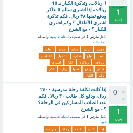
٦ ريالات، وتذكرة الكبار بـ 10
تصويتات
ريالات، إذا اشترى سالم ٥ تذاكر
1
ودفع ثمنها ۳۸ ريال، فكم تذكرة
إجابة
اشترى للأطفال ؟ وكم اشترى
للكبار ؟ - مع الشرح
مارس 2
سُئل
في تصنيف
أسئلة تعليمية
بواسطة
ابوعبدالله
ذهبت
عائلة
سالم
مدينة
ألعاب
حيث
تباع
تذكرة
الدخول
للأطفال
ريالات،
وتذكرة
الكبار
اشترى
تذاكر
ودفع
ثمنها
ريال،
فكم
وكم
للكبار
إذا كانت تكلفة رحلة مدرسية ٢٤٠٠
0
ريال، ودفع كل طالب ٣٠ ريالا . فكم
عدد الطلاب المشاركين في الرحلة؟
تصويتات
؟ - مع الشرح
1
مارس 1
سُئل
في تصنيف
أسئلة تعليمية
بواسطة
إجابة
عبود
إذا
كانت
تكلفة
رحلة
مدرسية