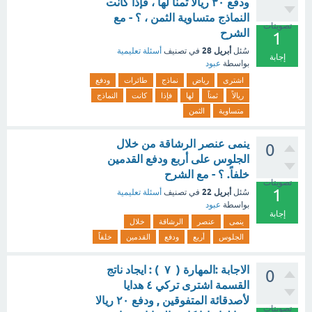
ودفع ٣٠ ريالاً ثمناً لها ، فإذا كانت
النماذج متساوية الثمن ، ؟ - مع
تصويتات
الشرح
1
أبريل 28
سُئل
في تصنيف
أسئلة تعليمية
إجابة
بواسطة
عبود
اشترى
رياض
نماذج
طائرات
ودفع
ريالاً
ثمناً
لها
فإذا
كانت
النماذج
متساوية
الثمن
ينمى عنصر الرشاقة من خلال
0
الجلوس على أربع ودفع القدمين
خلفاً. ؟ - مع الشرح
تصويتات
1
أبريل 22
سُئل
في تصنيف
أسئلة تعليمية
بواسطة
عبود
إجابة
ينمى
عنصر
الرشاقة
خلال
الجلوس
أربع
ودفع
القدمين
خلفاً
الاجابة :المهارة ( ٧ ) : ايجاد ناتج
0
القسمة اشترى تركي ٤ هدايا
لأصدقائة المتفوقين , ودفع ٢٠ ريالا
تصويتات