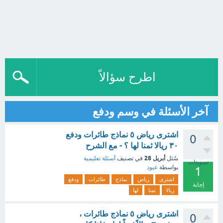
اطرح سؤالاً
آخر الأسئلة في وسم ودفع
اشترى رياض ٥ نماذج طائرات ودفع
0
٣٠ ريالا ثمنا لها ؟ - مع الشرح
أبريل 28
سُئل
في تصنيف
أسئلة تعليمية
تصويتات
بواسطة
عبود
1
اشترى
رياض
نماذج
طائرات
ودفع
إجابة
ريالا
ثمنا
لها
اشترى رياض ٥ نماذج طائرات ،
0