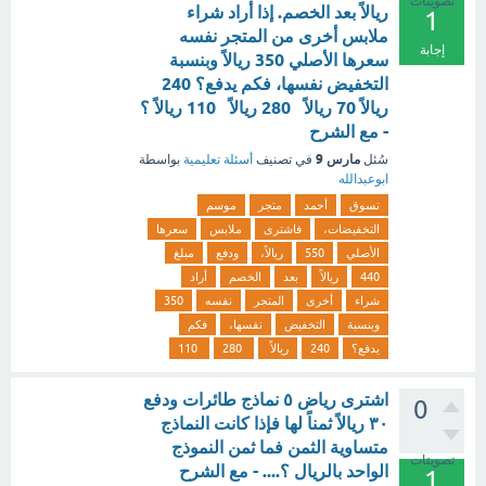
تصويتات
ريالاً بعد الخصم. إذا أراد شراء
1
ملابس أخرى من المتجر نفسه
إجابة
سعرها الأصلي 350 ريالاً وبنسبة
التخفيض نفسها، فكم يدفع؟ 240
ريالاً 70 ريالاً 280 ريالاً 110 ريالاً ؟
- مع الشرح
مارس 9
سُئل
في تصنيف
أسئلة تعليمية
بواسطة
ابوعبدالله
تسوق
أحمد
متجر
موسم
التخفيضات،
فاشترى
ملابس
سعرها
الأصلي
550
ريالاً،
ودفع
مبلغ
440
ريالاً
بعد
الخصم
أراد
شراء
أخرى
المتجر
نفسه
350
وبنسبة
التخفيض
نفسها،
فكم
يدفع؟
240
ريالاً
280
110
اشترى رياض ٥ نماذج طائرات ودفع
0
٣٠ ريالاً ثمناً لها فإذا كانت النماذج
متساوية الثمن فما ثمن النموذج
تصويتات
الواحد بالريال ؟.... - مع الشرح
1