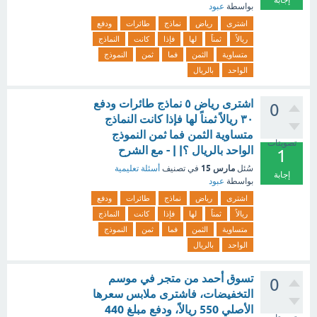
إجابة
بواسطة
عبود
اشترى
رياض
نماذج
طائرات
ودفع
ريالاً
ثمناً
لها
فإذا
كانت
النماذج
متساوية
الثمن
فما
ثمن
النموذج
الواحد
بالريال
اشترى رياض ٥ نماذج طائرات ودفع
0
٣٠ ريالاً ثمناً لها فإذا كانت النماذج
متساوية الثمن فما ثمن النموذج
تصويتات
الواحد بالريال ؟| | - مع الشرح
1
مارس 15
سُئل
في تصنيف
أسئلة تعليمية
إجابة
بواسطة
عبود
اشترى
رياض
نماذج
طائرات
ودفع
ريالاً
ثمناً
لها
فإذا
كانت
النماذج
متساوية
الثمن
فما
ثمن
النموذج
الواحد
بالريال
تسوق أحمد من متجر في موسم
0
التخفيضات، فاشترى ملابس سعرها
الأصلي 550 ريالاً، ودفع مبلغ 440