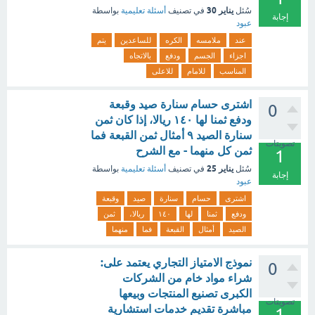
يناير 30
سُئل
في تصنيف
أسئلة تعليمية
بواسطة
إجابة
عبود
عند
ملامسه
الكره
للساعدين
يتم
اجزاء
الجسم
ودفع
بالاتجاه
المناسب
للامام
للاعلى
اشترى حسام سنارة صيد وقبعة
0
ودفع ثمنا لها ١٤٠ ريالا، إذا كان ثمن
سنارة الصيد ٩ أمثال ثمن القبعة فما
تصويتات
ثمن كل منهما - مع الشرح
1
يناير 25
سُئل
في تصنيف
أسئلة تعليمية
بواسطة
إجابة
عبود
اشترى
حسام
سنارة
صيد
وقبعة
ودفع
ثمنا
لها
١٤٠
ريالا،
ثمن
الصيد
أمثال
القبعة
فما
منهما
نموذج الامتياز التجاري يعتمد على:
0
شراء مواد خام من الشركات
الكبرى تصنيع المنتجات وبيعها
تصويتات
مباشرة تقديم خدمات استشارية
1