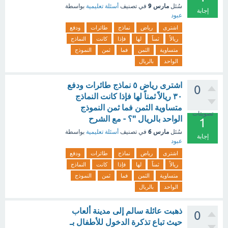
مارس 9
سُئل
في تصنيف
أسئلة تعليمية
بواسطة
إجابة
عبود
اشترى
رياض
نماذج
طائرات
ودفع
ريالاً
ثمناً
لها
فإذا
كانت
النماذج
متساوية
الثمن
فما
ثمن
النموذج
الواحد
بالريال
اشترى رياض ٥ نماذج طائرات ودفع
0
٣٠ ريالاً ثمناً لها فإذا كانت النماذج
متساوية الثمن فما ثمن النموذج
تصويتات
الواحد بالريال "؟ - مع الشرح
1
مارس 6
سُئل
في تصنيف
أسئلة تعليمية
بواسطة
إجابة
عبود
اشترى
رياض
نماذج
طائرات
ودفع
ريالاً
ثمناً
لها
فإذا
كانت
النماذج
متساوية
الثمن
فما
ثمن
النموذج
الواحد
بالريال
ذهبت عائلة سالم إلى مدينة ألعاب
0
حيث تباع تذكرة الدخول للأطفال بـ