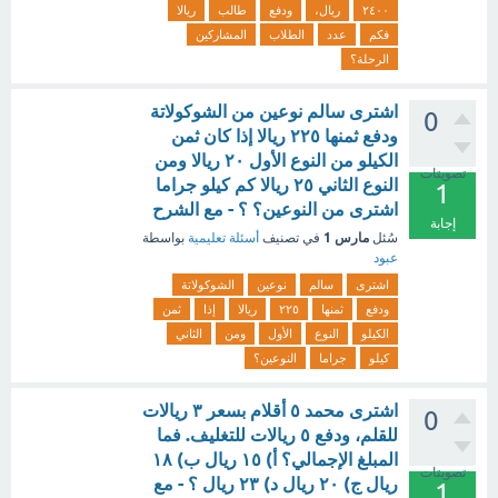
٢٤٠٠
ريال،
ودفع
طالب
ريالا
فكم
عدد
الطلاب
المشاركين
الرحلة؟
اشترى سالم نوعين من الشوكولاتة
0
ودفع ثمنها ٢٢٥ ريالا إذا كان ثمن
الكيلو من النوع الأول ٢٠ ريالا ومن
تصويتات
النوع الثاني ٢٥ ريالا كم كيلو جراما
1
اشترى من النوعين؟ ؟ - مع الشرح
إجابة
مارس 1
سُئل
في تصنيف
أسئلة تعليمية
بواسطة
عبود
اشترى
سالم
نوعين
الشوكولاتة
ودفع
ثمنها
٢٢٥
ريالا
إذا
ثمن
الكيلو
النوع
الأول
ومن
الثاني
كيلو
جراما
النوعين؟
اشترى محمد ٥ أقلام بسعر ٣ ريالات
0
للقلم، ودفع ٥ ريالات للتغليف. فما
المبلغ الإجمالي؟ أ) ١٥ ريال ب) ١٨
تصويتات
ريال ج) ٢٠ ريال د) ٢٣ ريال ؟ - مع
1