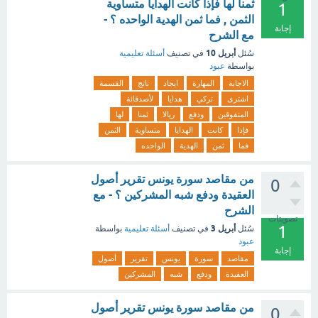
ثمنا لها فإذا كانت الهدايا متساوية
1
الثمن , فما ثمن الهدية الواحده ؟ -
إجابة
مع الشرح
أبريل 10
سُئل
في تصنيف
أسئلة تعليمية
بواسطة
عبود
الاجابة
المهارة
ايجاد
ناتج
القسمة
اشترى
تركي
هدايا
لأصدقائة
المتفوقين
ودفع
ريالا
ثمنا
لها
فإذا
كانت
الهدايا
متساوية
الثمن
فما
ثمن
الهدية
الواحده
من مقاصد سورة يونس تقرير أصول
0
العقيدة ودفع شبه المشركين ؟ - مع
الشرح
تصويتات
1
أبريل 3
سُئل
في تصنيف
أسئلة تعليمية
بواسطة
عبود
إجابة
مقاصد
سورة
يونس
تقرير
أصول
العقيدة
ودفع
شبه
المشركين
من مقاصد سورة يونس تقرير أصول
0