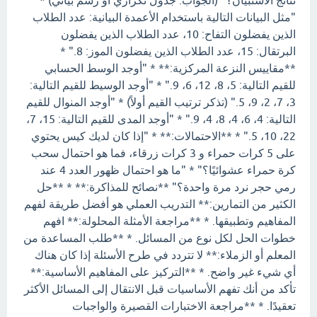
نتائج الاستبيان؟" (الجواب: جدول تكراري أو رسم بياني) *
"مثل البيانات التالية باستخدام الأعمدة البيانية: عدد الطلاب
الذين يفضلون التفاح: 10، عدد الطلاب الذين يفضلون
البرتقال: 15، عدد الطلاب الذين يفضلون الموز: 8." *
**مقاييس النزعة المركزية:** * "أوجد الوسط الحسابي
للقيم التالية: 5، 8، 12، 6، 9." * "أوجد الوسيط للقيم التالية:
3، 7، 2، 9، 5." (تذكر ترتيب القيم أولاً) * "أوجد المنوال للقيم
التالية: 4، 6، 4، 8، 4، 9." * "أوجد المدى للقيم التالية: 15، 7،
22، 10، 5." * **الاحتمالات:** * "إذا كان لديك كيس يحتوي
على 5 كرات حمراء و 3 كرات زرقاء، فما هو احتمال سحب
كرة حمراء عشوائيًا؟" * "ما هو احتمال ظهور العدد 4 عند
رمي حجر نرد مرة واحدة؟" **نصائح للمذاكرة:** * **حل
الكثير من التمارين:** التدريب العملي هو أفضل طريقة لفهم
المفاهيم وتطبيقها. * **مراجعة الأمثلة المحلولة:** افهم
خطوات الحل لكل نوع من المسائل. * **طلب المساعدة من
المعلم أو الزملاء:** لا تتردد في طرح الأسئلة إذا كان هناك
أي شيء غير واضح. * **التركيز على المفاهيم الأساسية:**
تأكد من أنك تفهم الأساسيات قبل الانتقال إلى المسائل الأكثر
تعقيدًا. * **مراجعة الاختبارات القصيرة والواجبات