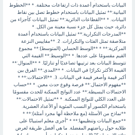
البيانات باستخدام أعمدة ذات ارتفاعات مختلفة. * **الخطوط
البيانية:** تمثيل البيانات باستخدام خطوط تصل بين نقاط
البيانات. * **القطاعات الدائرية:** تمثيل البيانات كأجزاء من
دائرة، حيث يمثل كل جزء نسبة معينة من الكل. *
**المدرجات التكرارية:** تمثيل البيانات باستخدام أعمدة
متلاصقة تمثل الفئات والتكرارات. 2. **مقاييس النزعة
المركزية:** * **الوسط الحسابي (المتوسط):** مجموع
القيم مقسومًا على عددها. * **الوسيط:** القيمة التي
تتوسط البيانات بعد ترتيبها تصاعديًا أو تنازليًا. * **المنوال:**
القيمة الأكثر تكرارًا في البيانات. * **المدى:** الفرق بين
أكبر قيمة وأصغر قيمة في البيانات. 3. **الاحتمالات:** *
**مفهوم الاحتمال:** فرصة وقوع حدث معين. * **حساب
الاحتمالات البسيطة:** عدد النواتج الممكنة للحدث مقسومًا
على العدد الكلي للنواتج الممكنة. * **تمثيل الاحتمالات:**
باستخدام الكسور أو النسب المئوية أو الأعداد العشرية.
**نماذج من الأسئلة (مع ملاحظة أنها مجرد أمثلة):** *
**جمع البيانات وتنظيمها:** * "أجرى معلم استبيانًا على
طلابه حول رياضتهم المفضلة. ما هي أفضل طريقة لعرض