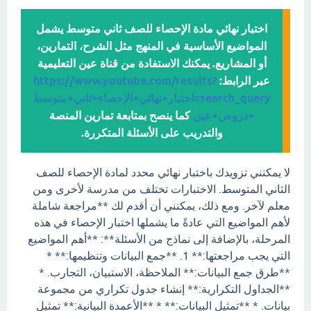
اختبار نهائي مادة الإحصاء للصف ثاني متوسط يشمل
المواضيع الأساسية في المنهج مثل الشرح، التمارين،
أو المشاريع. يمكنك الاستفادة من قناة عين التعليمية
عبر الرابط:
https://www.youtube.com/results?
search_query=اختبار+نهائي+الإحصاء+ثاني+متوسط
+دروس+عين
كما ينصح بمتابعة تمارين المنصة
والتدريب على الأسئلة المتكررة.
لا يمكنني تزويدك باختبار نهائي محدد لمادة الإحصاء للصف
الثاني المتوسط. الاختبارات تختلف من مدرسة لأخرى ومن
معلم لآخر. ومع ذلك، يمكنني أن أقدم لك **مراجعة شاملة
لأهم المواضيع التي عادةً ما يشملها اختبار الإحصاء في هذه
المرحلة، بالإضافة إلى نماذج من الأسئلة**: **أهم المواضيع
التي يجب مراجعتها:** 1. **جمع البيانات وتنظيمها:** *
**طرق جمع البيانات:** الملاحظة، الاستبيان، التجارب. *
**الجداول التكرارية:** إنشاء جدول تكراري من مجموعة
بيانات. * **تمثيل البيانات:** * **الأعمدة البيانية:** تمثيل