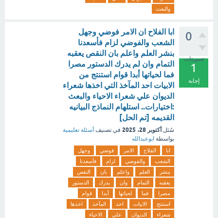
والبعث
ابا الفلاح ان الامر فوضي وجهل
0
الشعب والفوضي لزام فأسعدنا
بنشر العلم واعلم بان النقص يعقبه
تصويتات
التمام وان لم يدرك الدستور مصرا
1
فما لحياتها أبدا قوام استنتج من
إجابة
الابيات احد المآخذ التي اخذها شعراء
الديوان علي شعراء الاحياء والبعث
:اختيارات.. استلهام النماذج البيانيه
القديمه [تم الحل]
أكتوبر 28، 2025
سُئل
في تصنيف
أسئلة تعليمية
بواسطة
ابوعبدالله
ابا
الفلاح
الامر
فوضي
وجهل
الشعب
والفوضي
لزام
فأسعدنا
بنشر
العلم
واعلم
بان
النقص
يعقبه
التمام
وان
يدرك
الدستور
مصرا
فما
لحياتها
أبدا
قوام
استنتج
الابيات
احد
المآخذ
اخذها
شعراء
الديوان
علي
الاحياء