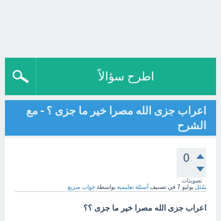
اطرح سؤالاً
اعراب جزى الله مصرا خير ما جزى ؟ - مع
الشرح
0
تصويتات
سُئل
يوليو 7
في تصنيف
أسئلة تعليمية
بواسطة
جواب سريع
اعراب جزى الله مصرا خير ما جزى ؟؟