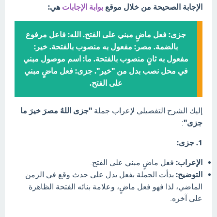
الإجابة الصحيحة من خلال موقع
بوابة الإجابات
هي:
جزى: فعل ماضٍ مبني على الفتح. الله: فاعل مرفوع
بالضمة. مصر: مفعول به منصوب بالفتحة. خير:
مفعول به ثانٍ منصوب بالفتحة. ما: اسم موصول مبني
في محل نصب بدل من "خير". جزى: فعل ماضٍ مبني
على الفتح.
إليك الشرح التفصيلي لإعراب جملة
"جزى اللهُ مصرَ خيرَ ما
جزى"
:
1. جزى:
الإعراب:
فعل ماضٍ مبني على الفتح.
التوضيح:
بدأت الجملة بفعل يدل على حدث وقع في الزمن
الماضي، لذا فهو فعل ماضٍ، وعلامة بنائه الفتحة الظاهرة
على آخره.