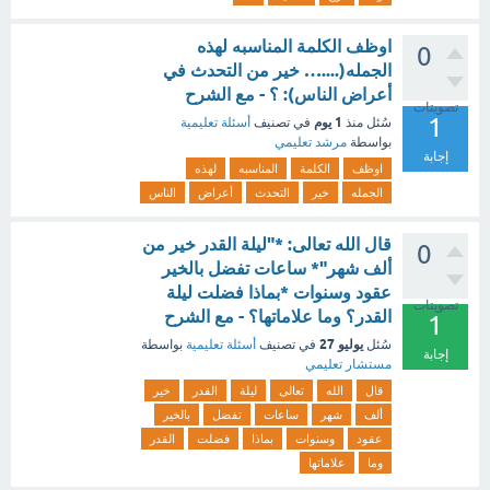
اوظف الكلمة المناسبه لهذه
0
الجمله(....… خير من التحدث في
أعراض الناس): ؟ - مع الشرح
تصويتات
1
1 يوم
سُئل
منذ
في تصنيف
أسئلة تعليمية
بواسطة
مرشد تعليمي
إجابة
اوظف
الكلمة
المناسبه
لهذه
الجمله
خير
التحدث
أعراض
الناس
قال الله تعالى: *"ليلة القدر خير من
0
ألف شهر"* ساعات تفضل بالخير
عقود وسنوات *بماذا فضلت ليلة
تصويتات
القدر؟ وما علاماتها؟ - مع الشرح
1
يوليو 27
سُئل
في تصنيف
أسئلة تعليمية
بواسطة
إجابة
مستشار تعليمي
قال
الله
تعالى
ليلة
القدر
خير
ألف
شهر
ساعات
تفضل
بالخير
عقود
وسنوات
بماذا
فضلت
القدر
وما
علاماتها