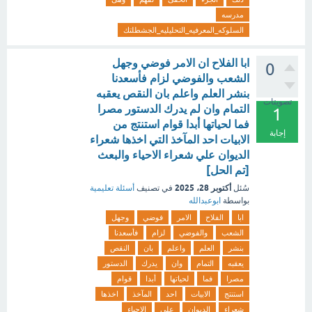
مدرسه
السلوكه_المعرفيه_التحليليه_الجشطلتك
ابا الفلاح ان الامر فوضي وجهل
0
الشعب والفوضي لزام فأسعدنا
بنشر العلم واعلم بان النقص يعقبه
تصويتات
التمام وان لم يدرك الدستور مصرا
1
فما لحياتها أبدا قوام استنتج من
إجابة
الابيات احد المآخذ التي اخذها شعراء
الديوان علي شعراء الاحياء والبعث
[تم الحل]
أكتوبر 28، 2025
سُئل
في تصنيف
أسئلة تعليمية
بواسطة
ابوعبدالله
ابا
الفلاح
الامر
فوضي
وجهل
الشعب
والفوضي
لزام
فأسعدنا
بنشر
العلم
واعلم
بان
النقص
يعقبه
التمام
وان
يدرك
الدستور
مصرا
فما
لحياتها
أبدا
قوام
استنتج
الابيات
احد
المآخذ
اخذها
شعراء
الديوان
علي
الاحياء