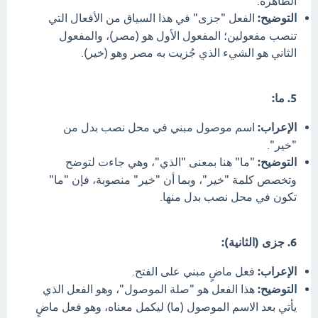
الظاهرة.
التوضيح:
الفعل "جزى" في هذا السياق من الأفعال التي
تنصب مفعولين؛ المفعول الأول هو (مصر)، والمفعول
الثاني هو الشيء الذي جُزيت به مصر وهو (خير).
5. ما:
الإعراب:
اسم موصول مبني في محل نصب بدل من
"خير".
التوضيح:
"ما" هنا بمعنى "الذي"، وهي جاءت لتوضح
وتخصص كلمة "خير"، وبما أن "خير" منصوبة، فإن "ما"
تكون في محل نصب بدل منها.
6. جزى (الثانية):
الإعراب:
فعل ماضٍ مبني على الفتح.
التوضيح:
هذا الفعل هو "صلة الموصول"، وهو الفعل الذي
يأتي بعد الاسم الموصول (ما) ليكمل معناه، وهو فعل ماضٍ