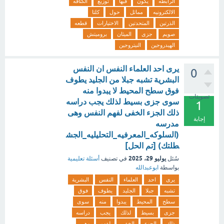
الرابطه
يكون
فبها
توزيع
الكثافه
الالكترونيه
مماثل
حول
كلتا
الذرتين
المتحدتين
الاختيارات
قطعه
صويم
جزى
الميثان
بروميتش
الهيدروجين
النيتروجين
يرى احد العلماء النفس ان النفس
0
البشرية تشبه جبلا من الجليد يطوف
فوق سطح المحيط لا يبدوا منه
تصويتات
سوى جزى بسيط لذلك يجب دراسه
1
ذلك الجزء الخفى لفهم النفس وهى
إجابة
مدرسه
(السلوكه_المعرفيه_التحليليه_الجش
طلتك) [تم الحل]
يوليو 29، 2025
سُئل
في تصنيف
أسئلة تعليمية
بواسطة
ابوعبدالله
يرى
احد
العلماء
النفس
البشرية
تشبه
جبلا
الجليد
يطوف
فوق
سطح
المحيط
يبدوا
منه
سوى
جزى
بسيط
لذلك
يجب
دراسه
ذلك
الجزء
الخفى
لفهم
وهى