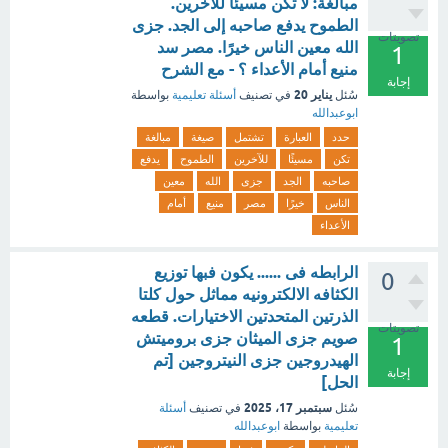
مبالغة: لا تكن مسيئًا للآخرين.
الطموح يدفع صاحبه إلى الجد. جزى
تصويتات
الله معين الناس خيرًا. مصر سد
1
منيع أمام الأعداء ؟ - مع الشرح
إجابة
يناير 20
سُئل
في تصنيف
أسئلة تعليمية
بواسطة
ابوعبدالله
حدد
العبارة
تشتمل
صيغة
مبالغة
تكن
مسيئًا
للآخرين
الطموح
يدفع
صاحبه
الجد
جزى
الله
معين
الناس
خيرًا
مصر
منيع
أمام
الأعداء
الرابطه فى ...... يكون فبها توزيع
0
الكثافه الالكترونيه مماثل حول كلتا
الذرتين المتحدتين الاختيارات. قطعه
تصويتات
صويم جزى الميثان جزى بروميتش
1
الهيدروجين جزى النيتروجين [تم
إجابة
الحل]
سبتمبر 17، 2025
سُئل
في تصنيف
أسئلة
تعليمية
بواسطة
ابوعبدالله